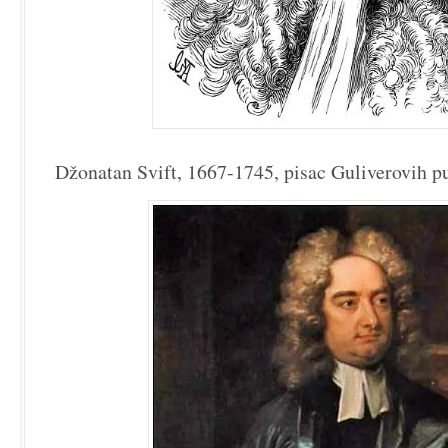
Džonatan Svift, 1667-1745, pisac Guliverovih p