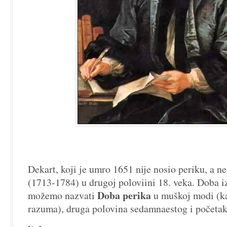
Dekart, koji je umro 1651 nije nosio periku, a ne
(1713-1784) u drugoj poloviini 18. veka. Doba i
Doba perika
možemo nazvati
u muškoj modi (k
razuma), druga polovina sedamnaestog i početak