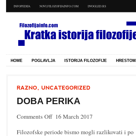
INFOPEDIJA
NOVI.FILOZOFIJAINFO.COM
DVOGLED.RS
HOME
POGLAVLJA
ISTORIJA FILOZOFIJE
HRESTOM
DOBA PERIKA
Comments Off
16 March 2017
on
Doba
perika
Filozofske periode bismo mogli razlikovati i po