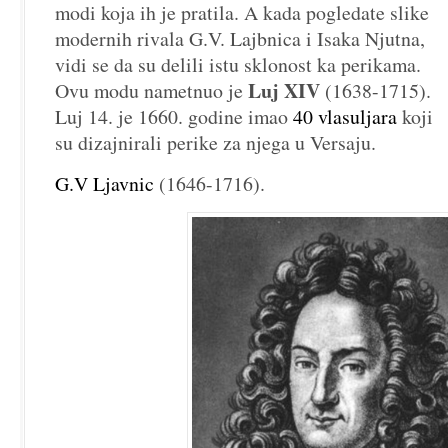
modi koja ih je pratila. A kada pogledate slike
modernih rivala G.V. Lajbnica i Isaka Njutna,
vidi se da su delili istu sklonost ka perikama.
Luj XIV
Ovu modu nametnuo je
(1638-1715).
Luj 14. je 1660. godine imao
40 vlasuljara
koji
su dizajnirali perike za njega u Versaju.
G.V Ljavnic
(1646-1716).