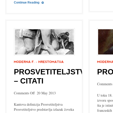
Continue Reading
PROSVETITELJSTVO
PRO
– CITATI
Comments 
on
Comments Off
20 May 2013
U toku 18.
Prosvetiteljstvo
izvoru spo
–
Kantova definicija Prosvetiteljstva
šta je isti
citati
Prosvetiteljstvo predstavlja izlazak čoveka
francuskih 