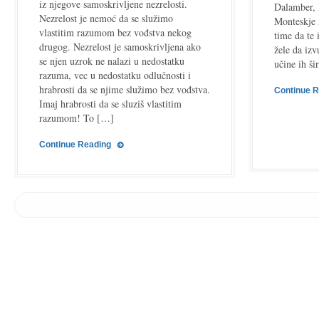
iz njegove samoskrivljene nezrelosti.
Dalamber, 
Nezrelost je nemoć da se služimo
Monteskje 
vlastitim razumom bez vođstva nekog
time da te 
drugog. Nezrelost je samoskrivljena ako
žele da izv
se njen uzrok ne nalazi u nedostatku
učine ih ši
razuma, vec u nedostatku odlučnosti i
hrabrosti da se njime služimo bez vođstva.
Continue 
Imaj hrabrosti da se sluziš vlastitim
razumom! To […]
Continue Reading