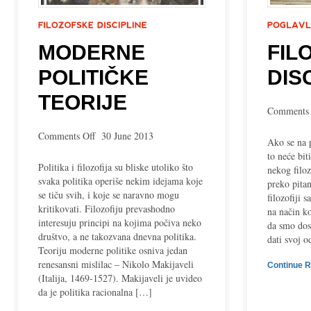
MODERNE
FIL
POLITIČKE
DIS
TEORIJE
Comments 
on
Comments Off
30 June 2013
Ako se na p
Moderne
to neće bit
političke
Politika i filozofija su bliske utoliko što
nekog filoz
teorije
svaka politika operiše nekim idejama koje
preko pitan
se tiču svih, i koje se naravno mogu
filozofiji 
kritikovati. Filozofiju prevashodno
na način ko
interesuju principi na kojima počiva neko
da smo dosa
društvo, a ne takozvana dnevna politika.
dati svoj 
Teoriju moderne politike osniva jedan
renesansni mislilac – Nikolo Makijaveli
Continue 
(Italija, 1469-1527). Makijaveli je uvideo
da je politika racionalna […]