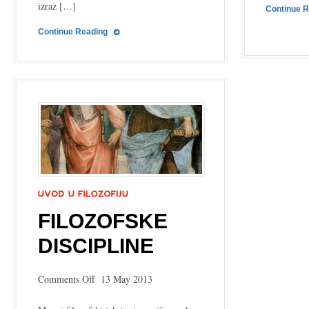
izraz […]
Continue 
Continue Reading
FILOZOFSKE
DISCIPLINE
on
Comments Off
13 May 2013
Filozofske
discipline