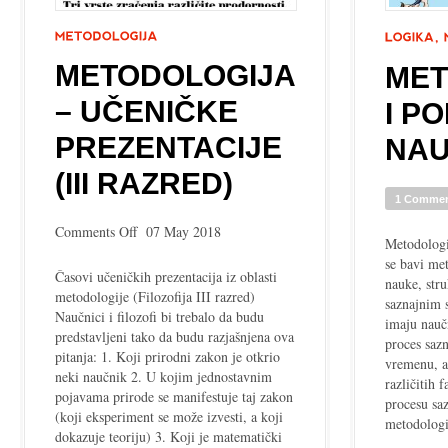
METODOLOGIJA
MET
– UČENIČKE
I P
PREZENTACIJE
NA
(III RAZRED)
1 Comme
on
Comments Off
07 May 2018
Metodologij
Metodologija
se bavi me
–
Časovi učeničkih prezentacija iz oblasti
nauke, str
učeničke
metodologije (Filozofija III razred)
saznajnim s
prezentacije
Naučnici i filozofi bi trebalo da budu
imaju naučn
(III
predstavljeni tako da budu razjašnjena ova
proces saz
razred)
pitanja: 1. Koji prirodni zakon je otkrio
vremenu, a
neki naučnik 2. U kojim jednostavnim
različitih 
pojavama prirode se manifestuje taj zakon
procesu sa
(koji eksperiment se može izvesti, a koji
metodologi
dokazuje teoriju) 3. Koji je matematički