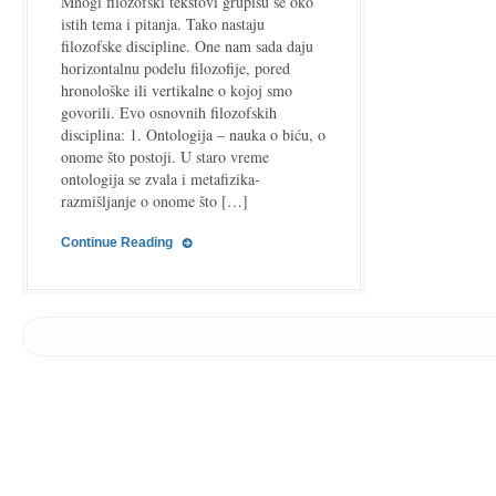
Mnogi filozofski tekstovi grupišu se oko
istih tema i pitanja. Tako nastaju
filozofske discipline. One nam sada daju
horizontalnu podelu filozofije, pored
hronološke ili vertikalne o kojoj smo
govorili. Evo osnovnih filozofskih
disciplina: 1. Ontologija – nauka o biću, o
onome što postoji. U staro vreme
ontologija se zvala i metafizika-
razmišljanje o onome što […]
Continue Reading