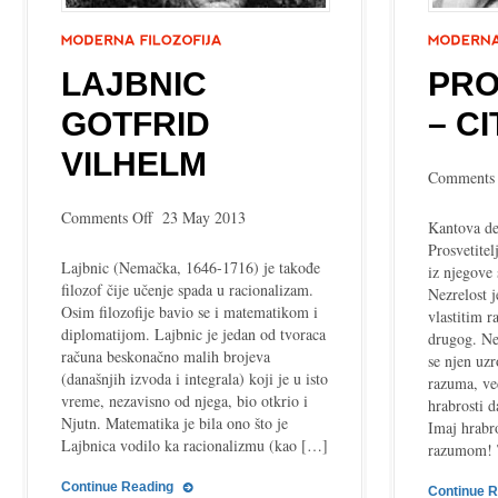
LAJBNIC
PRO
GOTFRID
– CI
VILHELM
Comments 
on
Comments Off
23 May 2013
Kantova def
Lajbnic
Prosvetitel
Gotfrid
Lajbnic (Nemačka, 1646-1716) je takođe
iz njegove 
Vilhelm
filozof čije učenje spada u racionalizam.
Nezrelost 
Osim filozofije bavio se i matematikom i
vlastitim 
diplomatijom. Lajbnic je jedan od tvoraca
drugog. Ne
računa beskonačno malih brojeva
se njen uzr
(današnjih izvoda i integrala) koji je u isto
razuma, ve
vreme, nezavisno od njega, bio otkrio i
hrabrosti d
Njutn. Matematika je bila ono što je
Imaj hrabro
Lajbnica vodilo ka racionalizmu (kao […]
razumom! 
Continue Reading
Continue 