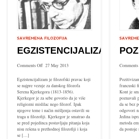
EGZISTENCIJALIZAM
POZ
on
Comments Off
27 May 2013
Comments 
Egzistencijalizam
Egzistencijalizam je filozofski pravac koji
Pozitiviza
se najpre vezuje za danskog filozofa
francuski 
Serena Kjerkegora (1813-1856).
Kont je sma
Kjerkegor je za sebe govorio da je više
poznavali 
religiozni mislilac nego filozof. Ipak
da se bez 
njegove teme i način mišljenja ostavili su
odgovori na
traga u filozofiji. Kjerkegor je smatrao da
Jedina isp
se pred pojedinca postavljaju pitanja koja
metoda emp
nisu rešena u prethodnoj filozofiji i koja
da postoje
se […]