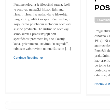
Fenomenologija je filozofski pravac koji
PO
je osnovao nemački filozof Edmund
Huserl. Huserl se nadao da je filozofiju
moguće izgraditi kao specifičnu nauku, u
1 Comme
kojoj ćemo posebnom metodom otkrivati
suštine predmeta. Te suštine se otkrivaju
Pragmatizam
samo svesti i predstavljaju onu
osnovao Ča
specifičnost predmeta koja se ukazuje
1914). Ni 
kada, privremeno, stavimo “u zagrade”,
antimetafiz
odnosno zaboravimo na ono što smo […]
Pers želi d
praktičnim
Continue Reading
kao pravil
po tome ka
posledice 
odnosno, 
Continue 