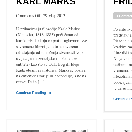
KARL MARKS
FRI
on
Comments Off
29 May 2013
1 Comme
Karl
Marks
U prikazivanju filozofije Karla Marksa
Po stilu s
(Nemačka, 1818-1883) poći ćemo od
predstavlja
karakteristike koja će pratiti uglavnom sve
Pisao je u
savremene filozofije, a to je otvoreno
kratkim ra
odustajanje od tumačenja stvarnosti koje
filozofski 
uključuje nadzemaljske i metafizičke
Njegova te
entitete (kao što su Duh, Bog ili Ideje).
načinom mi
Kada objašnjava istoriju, Marks se poziva
vremenu. N
na činjenice istorije ili ekonomije, a ne na
filozofima
razvoj Duha […]
uobičajen
je da su i
Continue Reading
Continue 