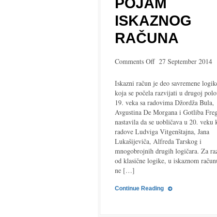
POJAM
ISKAZNOG
RAČUNA
on
Comments Off
27 September 2014
Pojam
iskaznog
Iskazni račun je deo savremene logik
računa
koja se počela razvijati u drugoj polo
19. veka sa radovima Džordža Bula,
Avgustina De Morgana i Gotliba Freg
nastavila da se uobličava u 20. veku 
radove Ludviga Vitgenštajna, Jana
Lukašijeviča, Alfreda Tarskog i
mnogobrojnih drugih logičara. Za ra
od klasične logike, u iskaznom račun
ne […]
Continue Reading