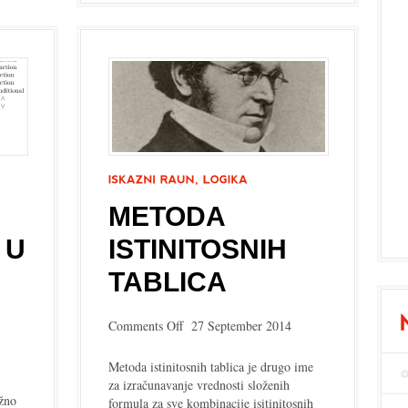
METODA
 U
ISTINITOSNIH
TABLICA
on
Comments Off
27 September 2014
Metoda
istinitosnih
Metoda istinitosnih tablica je drugo ime
tablica
za izračunavanje vrednosti složenih
užno
formula za sve kombinacije isitinitosnih