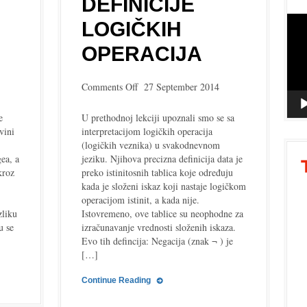
DEFINICIJE
Vide
LOGIČKIH
Playe
OPERACIJA
on
Comments Off
27 September 2014
Definicije
logičkih
e
U prethodnoj lekciji upoznali smo se sa
operacija
vini
interpretacijom logičkih operacija
(logičkih veznika) u svakodnevnom
ea, a
jeziku. Njihova precizna definicija data je
kroz
preko istinitosnih tablica koje određuju
kada je složeni iskaz koji nastaje logičkom
operacijom istinit, a kada nije.
zliku
Istovremeno, ove tablice su neophodne za
u se
izračunavanje vrednosti složenih iskaza.
Evo tih defincija: Negacija (znak ¬ ) je
[…]
Continue Reading