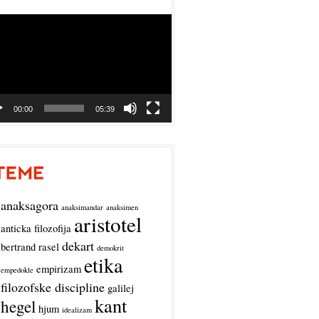
o
r
00:00
05:39
anaksagora
anaksimandar
anaksimen
aristotel
anticka filozofija
dekart
bertrand rasel
demokrit
etika
empirizam
empedokle
filozofske discipline
galilej
kant
hegel
hjum
idealizam