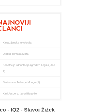
Kartezijanska revolucija
Utopija Tomasa Mora
Konotacija i denotacija (gradivo Logika, deo
1)
Sirakuza – Jedno je Mnogo (1)
Karl Jaspers: Izvori filozofije
eo - IQ2 - Slavoj Žižek