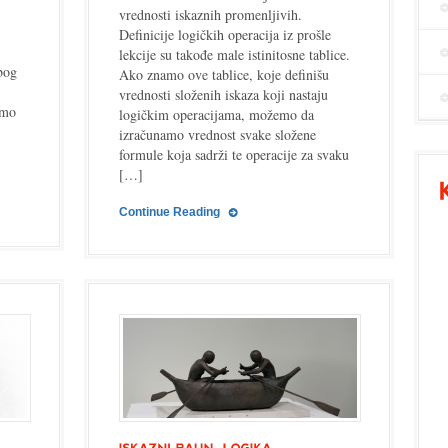
vrednosti iskaznih promenljivih.
Definicije logičkih operacija iz prošle
lekcije su takođe male istinitosne tablice.
bog
Ako znamo ove tablice, koje definišu
vrednosti složenih iskaza koji nastaju
emo
logičkim operacijama, možemo da
izračunamo vrednost svake složene
formule koja sadrži te operacije za svaku
[…]
Continue Reading