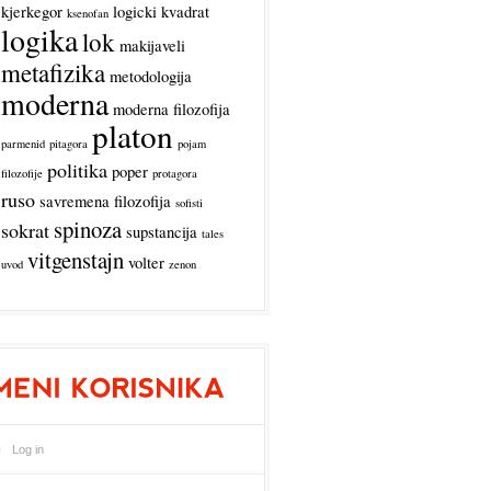
kjerkegor
logicki kvadrat
ksenofan
logika
lok
makijaveli
metafizika
metodologija
moderna
moderna filozofija
platon
parmenid
pitagora
pojam
politika
poper
filozofije
protagora
ruso
savremena filozofija
sofisti
spinoza
sokrat
supstancija
tales
vitgenstajn
volter
uvod
zenon
Log in