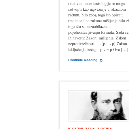
relativan, neke tautologije se mogu
izdvojiti kao najvažnije u iskaznom
računu, bilo zbog toga što opisuju
tradicionalne zakone mišljenja bilo z
toga što su nezaobilazne u
pojednostavljivanju formula. Sada ć
ih navesti: Zakoni mišljenja: Zakon
neprotivrečnosti: ¬ (p ∙ ¬ p) Zakon
isključenja trećeg: p v ¬ p Ova […]
Continue Reading