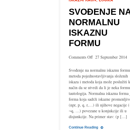
SVOĐENJE N
NORMALNU
ISKAZNU
FORMU
on
Comments Off
27 September 2014
Svođenje
na
Svođenje na normalnu iskaznu formu
normalnu
metoda pojednostavljivanja složenih
iskaznu
iskaza i metoda koja može poslužiti 
formu
način da se utvrdi da li je neka formu
tautologija. Normalna iskazna forma 
forma koja sadrži iskazne promenljiv
(npr, p, q, r,…) ili njihove negacije 
¬q, …) povezane u konjukcije ili u
disjunkcije. Na primer stav: (p […]
Continue Reading