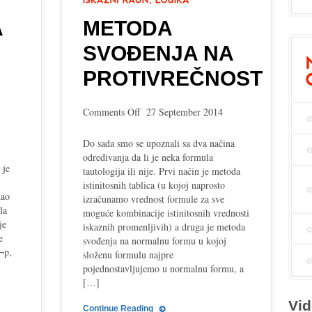
A
METODA
SVOĐENJA NA
PROTIVREČNOST
on
Comments Off
27 September 2014
Metoda
svođenja
Do sada smo se upoznali sa dva načina
na
određivanja da li je neka formula
protivrečnost
 je
tautologija ili nije. Prvi način je metoda
istinitosnih tablica (u kojoj naprosto
kao
izračunamo vrednost formule za sve
la
moguće kombinacije istinitosnih vrednosti
je
iskaznih promenljivih) a druga je metoda
e
svođenja na normalnu formu u kojoj
(¬p,
složenu formulu najpre
pojednostavljujemo u normalnu formu, a
[…]
Vid
Continue Reading