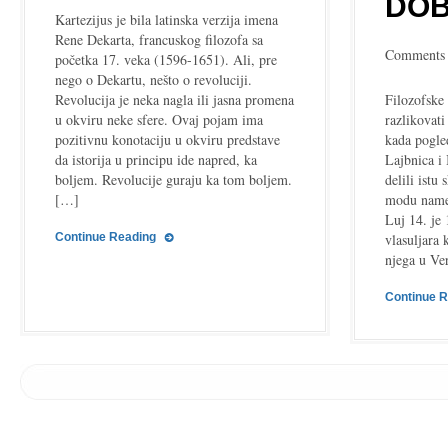
DOB
revolucija
Kartezijus je bila latinska verzija imena
Rene Dekarta, francuskog filozofa sa
Comments 
početka 17. veka (1596-1651). Ali, pre
nego o Dekartu, nešto o revoluciji.
Revolucija je neka nagla ili jasna promena
Filozofske
u okviru neke sfere. Ovaj pojam ima
razlikovati
pozitivnu konotaciju u okviru predstave
kada pogle
da istorija u principu ide napred, ka
Lajbnica i 
boljem. Revolucije guraju ka tom boljem.
delili istu
[…]
modu name
Luj 14. je
Continue Reading
vlasuljara 
njega u Ve
Continue 