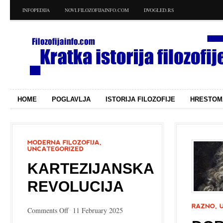
INFOPEDIJA
NOVI.FILOZOFIJAINFO.COM
DVOGLED.RS
HOME
POGLAVLJA
ISTORIJA FILOZOFIJE
HRESTOM
KARTEZIJANSKA
REVOLUCIJA
on
Comments Off
11 February 2025
Kartezijanska