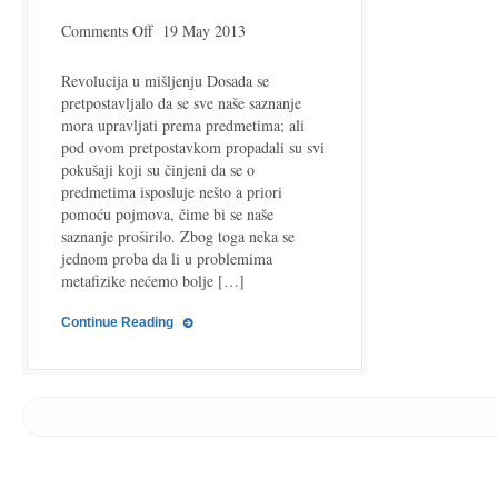
on
Comments Off
19 May 2013
Imanuel
Kant
Revolucija u mišljenju Dosada se
–
pretpostavljalo da se sve naše saznanje
citati
mora upravljati prema predmetima; ali
pod ovom pretpostavkom propadali su svi
pokušaji koji su činjeni da se o
predmetima isposluje nešto a priori
pomoću pojmova, čime bi se naše
saznanje proširilo. Zbog toga neka se
jednom proba da li u problemima
metafizike nećemo bolje […]
Continue Reading