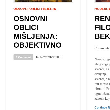
OSNOVNI
RE
OBLICI
FILO
MIŠLJENJA:
BEK
OBJEKTIVNO
Comments 
16 November 2013
1 Comment
Nove mogu
zbog čega j
stvorenja 
divljenja…
stvorenje n
mu mesto u
obratio: Pr
ograničena
zakona koj
Continue 