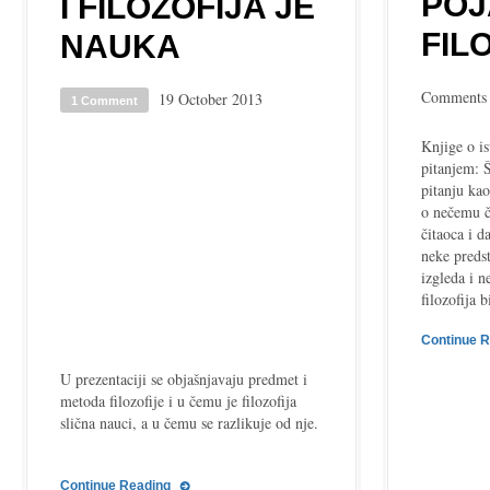
PO
I FILOZOFIJA JE
FIL
NAUKA
Comments 
19 October 2013
1 Comment
Knjige o is
pitanjem: Š
pitanju ka
o nečemu č
čitaoca i d
neke preds
izgleda i n
filozofija 
Continue 
U prezentaciji se objašnjavaju predmet i
metoda filozofije i u čemu je filozofija
slična nauci, a u čemu se razlikuje od nje.
Continue Reading