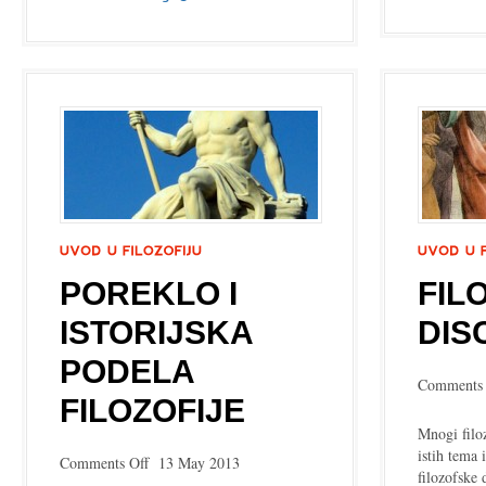
POREKLO I
FIL
ISTORIJSKA
DIS
PODELA
Comments 
FILOZOFIJE
Mnogi filoz
istih tema 
on
Comments Off
13 May 2013
filozofske 
Poreklo