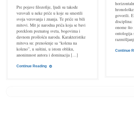
horizontaln
i
Pre pojave filozofije, ljudi su takođe
hronološke 
istorijska
verovali u neke priče u koje su smestili
govorili. 
podela
svoja verovanja i znanja. Te priče su bili
disciplina:
filozofije
mitovi. Mit je narodna priča koja se bavi
onome što 
poreklom poznatog sveta, bogovima i
ontologija 
davnom prošlošću naroda. Karakteristike
razmišljan
mitova su: prenošenje sa “kolena na
koleno”, u suštini, u istom obliku,
Continue 
anonimnost autora i dominacija […]
Continue Reading