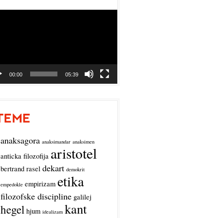
o
r
00:00
05:39
anaksagora
anaksimandar
anaksimen
aristotel
anticka filozofija
dekart
bertrand rasel
demokrit
etika
empirizam
empedokle
filozofske discipline
galilej
kant
hegel
hjum
idealizam