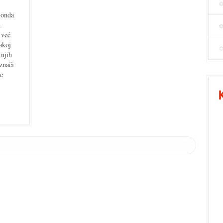
i onda
a
 već
akoj
 njih
znači
še