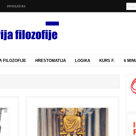
DVOGLED.RS
A FILOZOFIJE
HRESTOMATIJA
LOGIKA
KURS F.
6 MIN