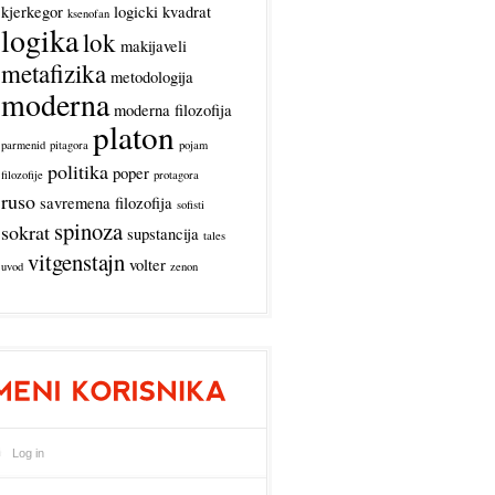
kjerkegor
logicki kvadrat
ksenofan
logika
lok
makijaveli
metafizika
metodologija
moderna
moderna filozofija
platon
parmenid
pitagora
pojam
politika
poper
filozofije
protagora
ruso
savremena filozofija
sofisti
spinoza
sokrat
supstancija
tales
vitgenstajn
volter
uvod
zenon
Log in