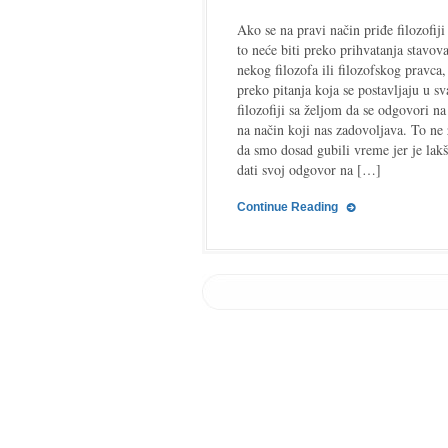
Filozofske
discipline
Ako se na pravi način priđe filozofij
to neće biti preko prihvatanja stavov
nekog filozofa ili filozofskog pravca,
preko pitanja koja se postavljaju u sv
filozofiji sa željom da se odgovori na
na način koji nas zadovoljava. To ne 
da smo dosad gubili vreme jer je lak
dati svoj odgovor na […]
Continue Reading