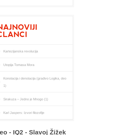
Kartezijanska revolucija
Utopija Tomasa Mora
Konotacija i denotacija (gradivo Logika, deo
1)
Sirakuza – Jedno je Mnogo (1)
Karl Jaspers: Izvori filozofije
eo - IQ2 - Slavoj Žižek