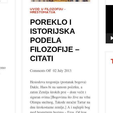
Vide
Playe
POREKLO I
ISTORIJSKA
PODELA
FILOZOFIJE –
CITATI
jemo
on
Comments Off
02 July 2013
k
Poreklo
i
Hesiodova teogonija (postanak bogova)
istorijska
Dakle, Haos bi na samom početku, a
podela
zatim Zemlja širokih prsi – dom večit i
filozofije
siguran svima [Bogovima što žive na vrhu
–
Olimpa snežnog, Takođe mračni Tartar na
citati
dnu širokostazne zemlje,] A i najlepši bog
međ besmrtnim bozima – Eros, Od kog