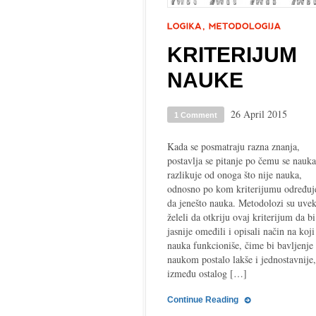
KRITERIJUM
NAUKE
26 April 2015
1 Comment
Kada se posmatraju razna znanja,
postavlja se pitanje po čemu se nauka
razlikuje od onoga što nije nauka,
odnosno po kom kriterijumu određu
da jenešto nauka. Metodolozi su uve
želeli da otkriju ovaj kriterijum da bi
jasnije omeđili i opisali način na koji
nauka funkcioniše, čime bi bavljenje
naukom postalo lakše i jednostavnije,
između ostalog […]
Continue Reading