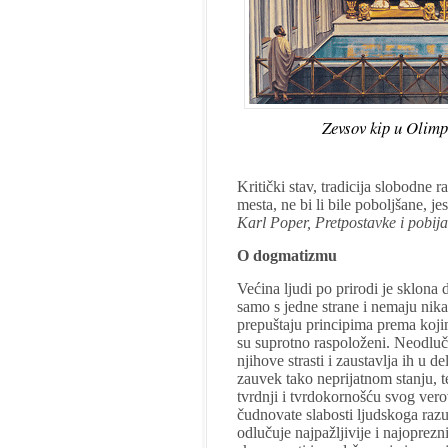
Zevsov kip u Olimp
Kritički stav, tradicija slobodne r
mesta, ne bi li bile poboljšane, jes
Karl Poper, Pretpostavke i pobijan
O dogmatizmu
Većina ljudi po prirodi je sklona
samo s jedne strane i nemaju ni
prepuštaju principima prema koji
su suprotno raspoloženi. Neodluč
njihove strasti i zaustavlja ih u 
zauvek tako neprijatnom stanju, t
tvrdnji i tvrdokornošću svog vero
čudnovate slabosti ljudskoga raz
odlučuje najpažljivije i najoprezn