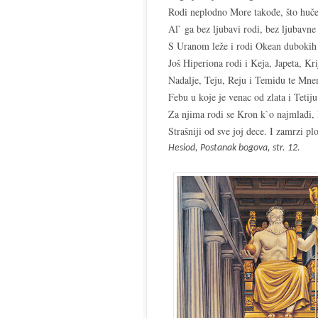
Rodi neplodno More takođe, što huče
Al` ga bez ljubavi rodi, bez ljubavne
S Uranom leže i rodi Okean dubokih 
Još Hiperiona rodi i Keja, Japeta, Kri
Nadalje, Teju, Reju i Temidu te Mne
Febu u koje je venac od zlata i Tetiju
Za njima rodi se Kron k`o najmlađi,
Strašniji od sve joj dece.
I zamrzi pl
Hesiod, Postanak bogova, str. 12.