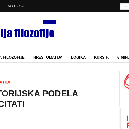
DVOGLED.RS
A FILOZOFIJE
HRESTOMATIJA
LOGIKA
KURS F.
6 MIN
STORIJSKA PODELA
CITATI