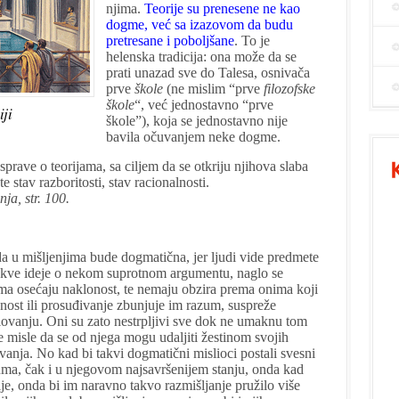
njima.
Teorije su prenesene ne kao
dogme, već sa izazovom da budu
pretresane i poboljšane
. To je
helenska tradicija: ona može da se
prati unazad sve do Talesa, osnivača
prve
škole
(ne mislim “prve
filozofske
škole
“, već jednostavno “prve
iji
škole”), koja se jednostavno nije
bavila očuvanjem neke dogme.
asprave o teorijama, sa ciljem da se otkriju njihova slaba
te stav razboritosti, stav racionalnosti.
ja, str. 100.
 da u mišljenjima bude dogmatična, jer ljudi vide predmete
kakve ideje o nekom suprotnom argumentu, naglo se
ma osećaju naklonost, te nemaju obzira prema onima koji
nost ili prosuđivanje zbunjuje im razum, suspreže
delovanju. Oni su zato nestrpljivi sve dok ne umaknu tom
e misle da se od njega mogu udaljiti žestinom svojih
vanja. No kad bi takvi dogmatični mislioci postali svesni
uma, čak i u njegovom najsavršenijem stanju, onda kad
ije, onda bi im naravno takvo razmišljanje pružilo više