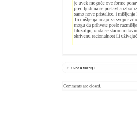
je uvek moguće ove forme ponavl
pred ljudima se postavlja izbor 
samo nove pristalice, i mišljenja
Ta mišljenja imaju za svoju svrh
mogu da prihvate posle razmišlja
filozofiju, onda se starim mitovi
skrivenu racionalnost ili uživajuć
«
Uvod u filozofiju
Comments are closed.