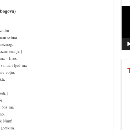
Vide
 bogova)
Playe
 zatim
guran svima
snežnog,
azne zemlje,]
ima – Eros,
 svima i ljud`ma
nu volju.
kli.
odi.]
bi
 a boz`ma
no.
ak Nimfi,
 gorskim.