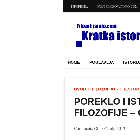
INFOPEDIJA
NOVI.FILOZOFIJAINFO.COM
HOME
POGLAVLJA
ISTORIJ
POREKLO I I
FILOZOFIJE – 
on
Comments Off
02 July 2013
Poreklo