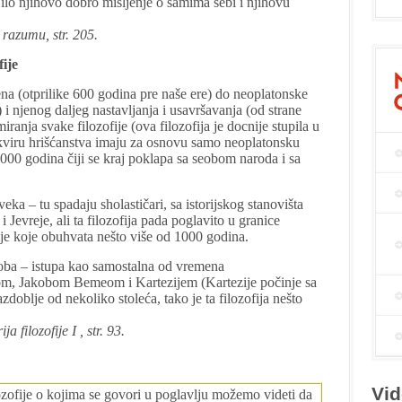
ilo njihovo dobro mišljenje o samima sebi i njihovu
 razumu, str. 205.
fije
na (otprilike 600 godina pre naše ere) do neoplatonske
) i njenog daljeg nastavljanja i usavršavanja (od strane
ranja svake filozofije (ova filozofija je docnije stupila u
okviru hrišćanstva imaju za osnovu samo neoplatonsku
1000 godina čiji se kraj poklapa sa seobom naroda i sa
veka – tu spadaju sholastičari, sa istorijskog stanovišta
 Jevreje, ali ta filozofija pada poglavito u granice
lje koje obuhvata nešto više od 1000 godina.
doba – istupa kao samostalna od vremena
nom, Jakobom Bemeom i Kartezijem (Kartezije počinje sa
razdoblje od nekoliko stoleća, tako je ta filozofija nešto
 filozofije I , str. 93.
Vid
zofije o kojima se govori u poglavlju možemo videti da