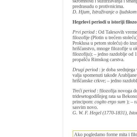
skromnosti i suzdržavanja i smanj
predrasudu o protivnicima.
D. Hjum, Istraživanje o ljudskom
Hegelovi periodi u istoriji filozo
Prvi period
: Od Talesovih vreme
filozofije (Plotin u trećem stoleću
Proklusa u petom stoleću) do izumi
hrišćanstvo, mnoge filozofije u 
filozofiju); – jedno razdoblje od 
propašću Rimskog carstva.
Drugi period
: je doba srednjega 
valja spomenuti takođe Arabljane i
hrišćanske crkve; – jedno razdob
Treći period
: filozofija novoga 
tridesetogodišnjeg rata sa Beko
principom:
cogito ergo sum
); – 
sasvim novo.
G. W. F. Hegel (1770-1831), Istorija
Ako pogledamo forme mita i filo