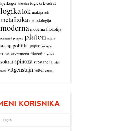
kjerkegor
logicki kvadrat
ksenofan
logika
lok
makijaveli
metafizika
metodologija
moderna
moderna filozofija
platon
parmenid
pitagora
pojam
politika
poper
filozofije
protagora
ruso
savremena filozofija
sofisti
spinoza
sokrat
supstancija
tales
vitgenstajn
volter
uvod
zenon
Log in