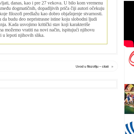
jati, danas, kao i pre 27 vekova. U bilo kom vremenu
između dogmatičnih, dopadljivih priča čiji autori očekuju
 koje filozofi predlažu kao dobro objašnjenje stvarnosti.
u da budu deo nepristrasne istine koju slobodni ljudi
nja. Kada usvojimo kritički stav koji karakteriše
ma možemo vratiti na novi način, ispitujući njihovu
i u lepoti njihovih slika.
»
Uvod u filozofiju – citati