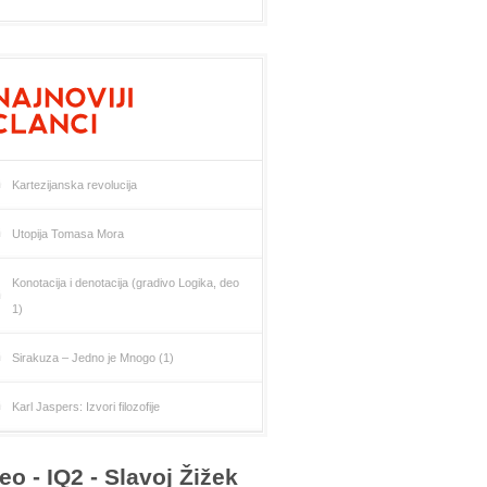
Kartezijanska revolucija
Utopija Tomasa Mora
Konotacija i denotacija (gradivo Logika, deo
1)
Sirakuza – Jedno je Mnogo (1)
Karl Jaspers: Izvori filozofije
eo - IQ2 - Slavoj Žižek