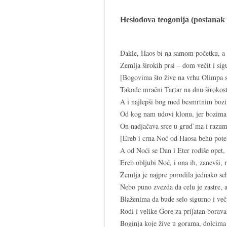
i
istorijska
Hesiodova teogonija (postanak
podela
filozofije
Dakle, Haos bi na samom početku, a
–
Zemlja širokih prsi – dom večit i si
citati
[Bogovima što žive na vrhu Olimpa 
Takođe mračni Tartar na dnu širokost
A i najlepši bog međ besmrtnim boz
Od kog nam udovi klonu, jer bozima
On nadjačava srce u grud`ma i razum
[Ereb i crna Noć od Haosa behu pote
A od Noći se Dan i Eter rodiše opet,
Ereb obljubi Noć, i ona ih, zanevši, r
Zemlja je najpre porodila jednako se
Nebo puno zvezda da celu je zastre,
Blaženima da bude selo sigurno i več
Rodi i velike Gore za prijatan borav
Boginja koje žive u gorama, dolcima