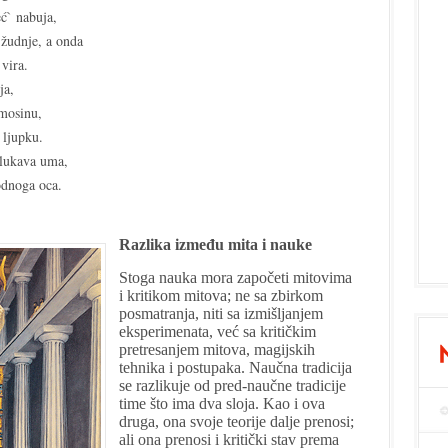
ć` nabuja,
 žudnje, a onda
vira.
ja,
mosinu,
 ljupku.
 lukava uma,
odnoga oca.
Razlika između mita i nauke
Stoga nauka mora započeti mitovima
i kritikom mitova; ne sa zbirkom
posmatranja, niti sa izmišljanjem
eksperimenata, već sa kritičkim
pretresanjem mitova, magijskih
tehnika i postupaka. Naučna tradicija
se razlikuje od pred-naučne tradicije
time što ima dva sloja. Kao i ova
druga, ona svoje teorije dalje prenosi;
ali ona prenosi i kritički stav prema