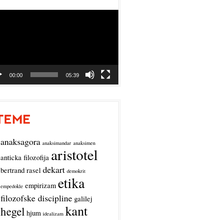
o
r
00:00
05:39
anaksagora
anaksimandar
anaksimen
aristotel
anticka filozofija
dekart
bertrand rasel
demokrit
etika
empirizam
empedokle
filozofske discipline
galilej
kant
hegel
hjum
idealizam