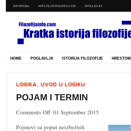
INFOPEDIJA
NOVI.FILOZOFIJAINFO.COM
DVOGLED.RS
HOME
POGLAVLJA
ISTORIJA FILOZOFIJE
HRESTOM
POJAM I TERMIN
Comments Off
01 September 2015
on
Pojam
i
Pojmovi su poput neizbežnih