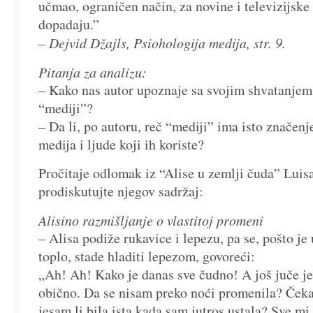
učmao, ograničen način, za novine i televizijske
dopadaju.”
–
Dejvid Džajls, Psiohologija medija, str. 9.
Pitanja za analizu:
– Kako nas autor upoznaje sa svojim shvatanje
“mediji”?
– Da li, po autoru, reč “mediji” ima isto značenj
medija i ljude koji ih koriste?
Pročitaje odlomak iz “Alise u zemlji čuda” Luis
prodiskutujte njegov sadržaj:
Alisino razmišljanje o vlastitoj promeni
– Alisa podiže rukavice i lepezu, pa se, pošto je 
toplo, stade hladiti lepezom, govoreći:
„Ah! Ah! Kako je danas sve čudno! A još juče je 
obično. Da se nisam preko noći promenila? Čeka
jesam li bila ista kada sam jutros ustala? Sve mi