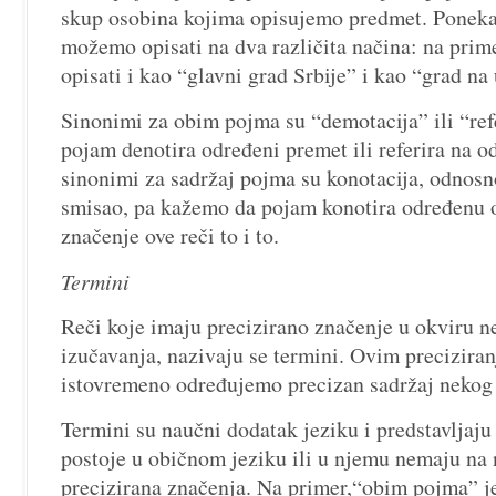
skup osobina kojima opisujemo predmet. Poneka
možemo opisati na dva različita načina: na pri
opisati i kao “glavni grad Srbije” i kao “grad na
Sinonimi za obim pojma su “demotacija” ili “ref
pojam denotira određeni premet ili referira na 
sinonimi za sadržaj pojma su konotacija, odnosno
smisao, pa kažemo da pojam konotira određenu os
značenje ove reči to i to.
Termini
Reči koje imaju precizirano značenje u okviru n
izučavanja, nazivaju se termini. Ovim precizira
istovremeno određujemo precizan sadržaj nekog
Termini su naučni dodatak jeziku i predstavljaju r
postoje u običnom jeziku ili u njemu nemaju na 
precizirana značenja. Na primer,“obim pojma” j