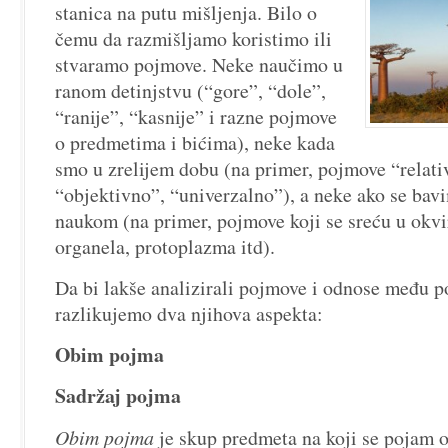
termin
stanica na putu mišljenja. Bilo o
čemu da razmišljamo koristimo ili
stvaramo pojmove. Neke naučimo u
ranom detinjstvu (“gore”, “dole”,
“ranije”, “kasnije” i razne pojmove
o predmetima i bićima), neke kada
smo u zrelijem dobu (na primer, pojmove “relati
“objektivno”, “univerzalno”), a neke ako se b
naukom (na primer, pojmove koji se sreću u okvi
organela, protoplazma itd).
Da bi lakše analizirali pojmove i odnose među
razlikujemo dva njihova aspekta:
Obim pojma
Sadržaj pojma
Obim pojma
je skup predmeta na koji se pojam 