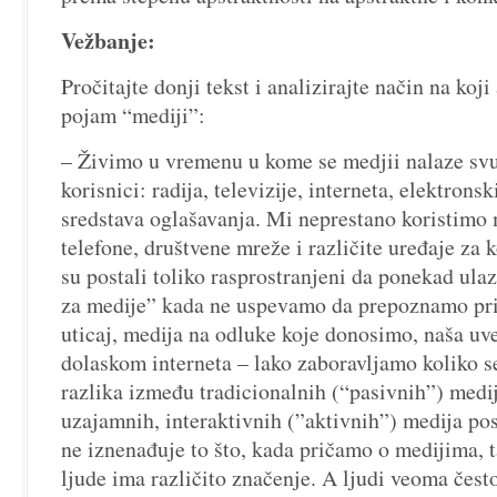
Vežbanje:
Pročitajte donji tekst i analizirajte način na koji
pojam “mediji”:
– Živimo u vremenu u kome se medjii nalaze sv
korisnici: radija, televizije, interneta, elektrons
sredstava oglašavanja. Mi neprestano koristimo
telefone, društvene mreže i različite uređaje za
su postali toliko rasprostranjeni da ponekad ulaz
za medije” kada ne uspevamo da prepoznamo pri
uticaj, medija na odluke koje donosimo, naša uve
dolaskom interneta – lako zaboravljamo koliko s
razlika između tradicionalnih (“pasivnih”) medi
uzajamnih, interaktivnih (”aktivnih”) medija pos
ne iznenađuje to što, kada pričamo o medijima, t
ljude ima različito značenje. A ljudi veoma čest