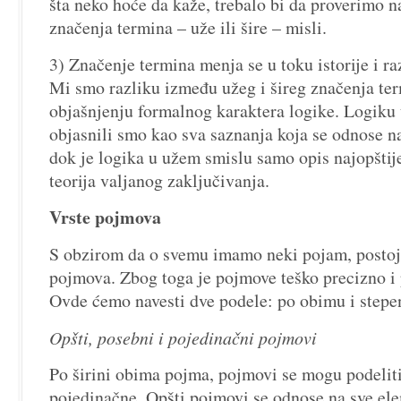
šta neko hoće da kaže, trebalo bi da proverimo n
značenja termina – uže ili šire – misli.
3) Značenje termina menja se u toku istorije i r
Mi smo razliku između užeg i šireg značenja term
objašnjenju formalnog karaktera logike. Logiku 
objasnili smo kao sva saznanja koja se odnose na 
dok je logika u užem smislu samo opis najopštije
teorija valjanog zaključivanja.
Vrste pojmova
S obzirom da o svemu imamo neki pojam, postoje 
pojmova. Zbog toga je pojmove teško precizno i 
Ovde ćemo navesti dve podele: po obimu i stepen
Opšti, posebni i pojedinačni pojmovi
Po širini obima pojma, pojmovi se mogu podeliti
pojedinačne. Opšti pojmovi se odnose na sve el