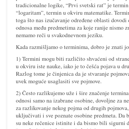
tradicionalne logike, “Prvi svetski rat” je termin 
“logaritam”, termin u okviru matematike. Termi
toga što nas izučavanje određene oblasti dovodi 
odnosa među predmetima za koje ranije nismo zna
nemamo reči u svakodnevnom jeziku.
Kada razmišljamo o terminima, dobro je znati jo
1) Termini mogu biti različito shvaćeni od strane 
u okviru iste nauke, iako je to češća pojava u d
Razlog tome je činjenica da je stvaranje pojmova
uvek moguće usaglasiti sve pojmove.
2) Često razlikujemo uže i šire značenje termina
odnosi samo na izabrane osobine, dovoljne za ne
za razlikovanje nekog pojma od drugih pojmova,
uključivati i sve poznate osobine predmeta. Da b
su neke rečenice istinite i da bismo bili sigurn