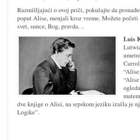
Razmišljajući o ovoj priči, pokušajte da pronađe
poput Alise, menjali kroz vreme. Možete početi
svet, sunce, Bog, pravda…
Luis 
Lutwi
umetn
Carrol
“Alise
“Alise
ogleda
matema
dve knjige o Alisi, na srpskom jeziku izašla je n
Logike”.