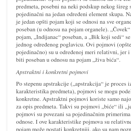
predmeta, posebni na neki podskup nekog šireg 
pojedinačni na jedan određeni element skupa. N
je jedan opšti pojam koji se odnosi na sve organ
poseban (u odnosu na pojam organele). „Čovek“ 
pojam, „Indijanac“ poseban, a „Bik koji sedi“ s
jednog određenog poglavicu. Ovi pojmovi (opšte
pojedinačno) su u određenoj meri relativni, jer
biti poseban u odnosu na pojam „živa bića“.
Apstraktni i konkretni pojmovi
Po stepenu apstrakcije („apstrakcija“ je proces i
karakteristika predmeta), pojmovi se mogu podeli
konkretne. Apstraktni pojmovi koriste samo najop
za opis predmeta. Takvi su pojmovi „biće“ ili „
pojmovi su povezani sa pojedinačnim primerima 
odnose. I ove karakteristike pojmova su relativn
pojam može postati konkretniji, ako su nam pozn