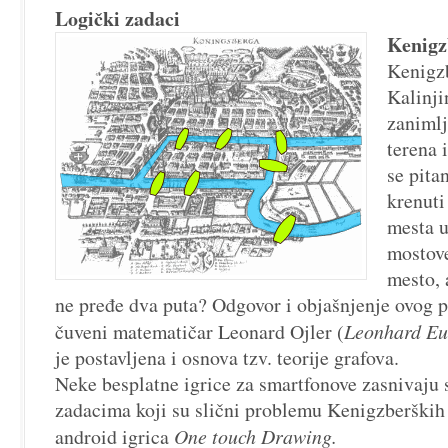
Logički zadaci
Kenigz
Kenigz
Kalinji
zanimlj
terena 
se pita
krenuti
mesta u
mostove 
mesto, 
ne pređe dva puta? Odgovor i objašnjenje ovog 
čuveni matematičar Leonard Ojler (
Leonhard Eu
je postavljena i osnova tzv. teorije grafova.
Neke besplatne igrice za smartfonove zasnivaju 
zadacima koji su slični problemu Kenigzberških
android igrica
One touch Drawing.