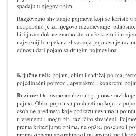
spadaju u njegov obim.
Razgovetno shvatanje pojmova koji se koriste u
neophodno je za njegovo razumevanje, odnosno,
biti jasan dok ne znamo šta znače sve reči u nje
najvažnijih aspekata shvatanja pojmova je razu
odnosu dati pojam sa drugim pojmovima.
Ključne reči:
pojam, obim i sadržaj pojma, termi
pojedinačni pojmovi, apstraktni i konkretni poj
Rezime:
Da bismo analizirali pojmove razlikuje
pojma. Obim pojma su predmeti na koje se pojam
osobine predmeta koje podrazumevamo u pojmu.
u vremenu i mogu biti različito shvaćeni. Pojmo
prema kriterijumu obima, na opšte, posebne i po
prema stepenu apstraktnosti na apstraktne i konk