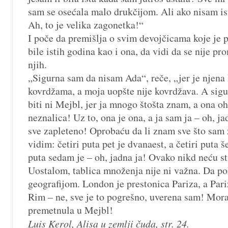
sam se osećala malo drukčijom. Ali ako nisam is
Ah, to je velika zagonetka!“
I poče da premišlja o svim devojčicama koje je p
bile istih godina kao i ona, da vidi da se nije p
njih.
„Sigurna sam da nisam Ada“, reče, „jer je njena
kovrdžama, a moja uopšte nije kovrdžava. A sig
biti ni Mejbl, jer ja mnogo štošta znam, a ona o
neznalica! Uz to, ona je ona, a ja sam ja – oh, ja
sve zapleteno! Oprobaću da li znam sve što sam 
vidim: četiri puta pet je dvanaest, a četiri puta še
puta sedam je – oh, jadna ja! Ovako nikd neću st
Uostalom, tablica množenja nije ni važna. Da p
geografijom. London je prestonica Pariza, a Pari
Rim – ne, sve je to pogrešno, uverena sam! Mor
premetnula u Mejbl!
Luis Kerol, Alisa u zemlji čuda, str. 24.