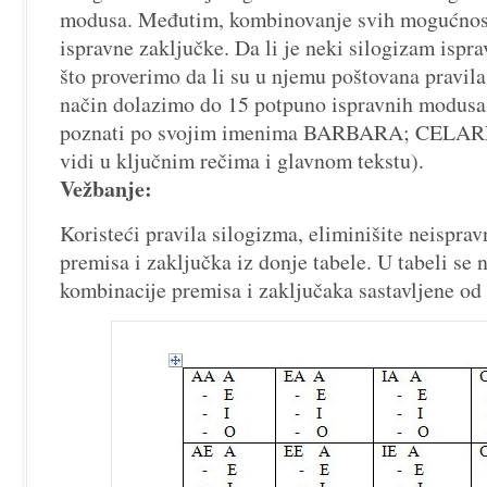
modusa. Međutim, kombinovanje svih mogućnost
ispravne zaključke. Da li je neki silogizam ispr
što proverimo da li su u njemu poštovana pravila
način dolazimo do 15 potpuno ispravnih modusa 
poznati po svojim imenima BARBARA; CELAR
vidi u ključnim rečima i glavnom tekstu).
Vežbanje:
Koristeći pravila silogizma, eliminišite neispra
premisa i zaključka iz donje tabele. U tabeli se
kombinacije premisa i zaključaka sastavljene od