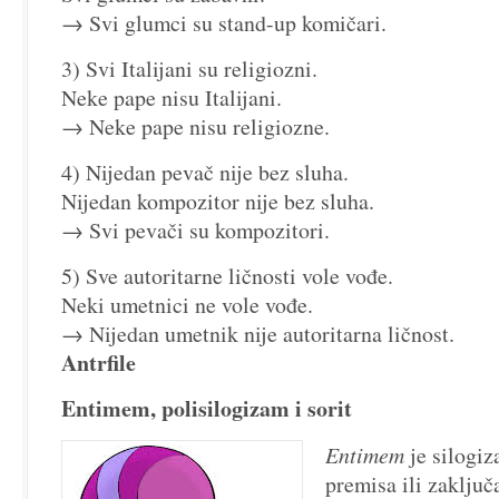
→ Svi glumci su stand-up komičari.
3) Svi Italijani su religiozni.
Neke pape nisu Italijani.
→ Neke pape nisu religiozne.
4) Nijedan pevač nije bez sluha.
Nijedan kompozitor nije bez sluha.
→ Svi pevači su kompozitori.
5) Sve autoritarne ličnosti vole vođe.
Neki umetnici ne vole vođe.
→ Nijedan umetnik nije autoritarna ličnost.
Antrfile
Entimem, polisilogizam i sorit
Entimem
je silogi
premisa ili zaklju