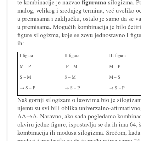
figurama
te kombinacije je nazvao
silogizma. Po
malog, velikog i srednjeg termina, već uveliko o
u premisama i zaključku, ostalo je samo da se va
u premisama. Mogućih kombinacija je bilo četiri,
figure silogizma, koje se zovu jednostavno I figur
ih:
I figura
II figura
III figura
M – P
P – M
M – P
S – M
S – M
M – S
→ S – P
→ S – P
→ S – P
Naš gornji silogizam o lavovima bio je silogizam 
njemu su svi bili oblika univerzalno-afirmativn
AA→A. Naravno, ako sada pogledamo kombinaci
okviru jedne figure, ispostavlja se da ih ima 64,
kombinacija ili modusa silogizma. Srećom, kada s
modusi ispostavilo se da je među njima samo 24 