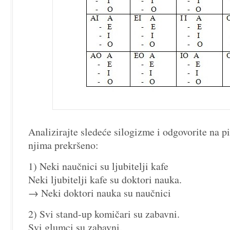
Analizirajte sledeće silogizme i odgovorite na pi
njima prekršeno:
1) Neki naučnici su ljubitelji kafe
Neki ljubitelji kafe su doktori nauka.
→ Neki doktori nauka su naučnici
2) Svi stand-up komičari su zabavni.
Svi glumci su zabavni.