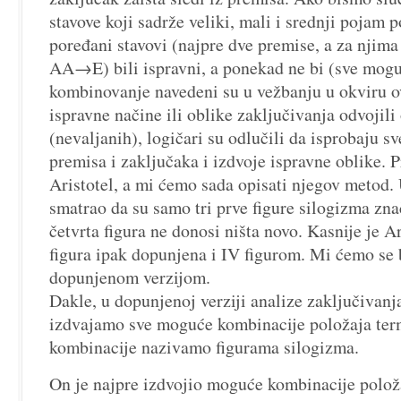
stavove koji sadrže veliki, mali i srednji pojam 
poređani stavovi (najpre dve premise, a za njima
AA→E) bili ispravni, a ponekad ne bi (sve mogu
kombinovanje navedeni su u vežbanju u okviru o
ispravne načine ili oblike zaključivanja odvojili
(nevaljanih), logičari su odlučili da isprobaju 
premisa i zaključaka i izdvoje ispravne oblike. P
Aristotel, a mi ćemo sada opisati njegov metod. U
smatrao da su samo tri prve figure silogizma zna
četvrta figura ne donosi ništa novo. Kasnije je A
figura ipak dopunjena i IV figurom. Mi ćemo se 
dopunjenom verzijom.
Dakle, u dopunjenoj verziji analize zaključivanj
izdvajamo sve moguće kombinacije položaja term
kombinacije nazivamo figurama silogizma.
On je najpre izdvojio moguće kombinacije položa