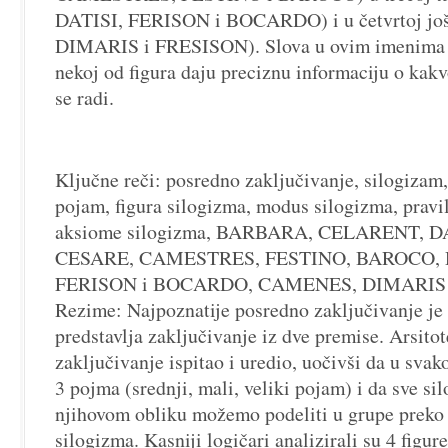
DATISI, FERISON i BOCARDO) i u četvrtoj jo
DIMARIS i FRESISON). Slova u ovim imenima i
nekoj od figura daju preciznu informaciju o kak
se radi.
Ključne reči: posredno zaključivanje, silogizam, 
pojam, figura silogizma, modus silogizma, pravi
aksiome silogizma, BARBARA, CELARENT, DA
CESARE, CAMESTRES, FESTINO, BAROCO, D
FERISON i BOCARDO, CAMENES, DIMARIS 
Rezime: Najpoznatije posredno zaključivanje je 
predstavlja zaključivanje iz dve premise. Arsitot
zaključivanje ispitao i uredio, uočivši da u sv
3 pojma (srednji, mali, veliki pojam) i da sve s
njihovom obliku možemo podeliti u grupe preko 
silogizma. Kasniji logičari analizirali su 4 figu