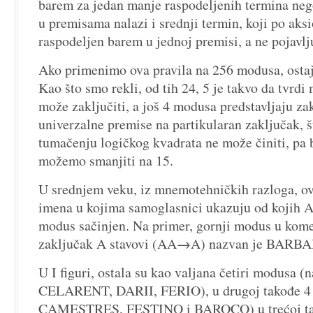
barem za jedan manje raspodeljenih termina neg
u premisama nalazi i srednji termin, koji po aksi
raspodeljen barem u jednoj premisi, a ne pojavlj
Ako primenimo ova pravila na 256 modusa, osta
Kao što smo rekli, od tih 24, 5 je takvo da tvrdi
može zaključiti, a još 4 modusa predstavljaju za
univerzalne premise na partikularan zaključak,
tumačenju logičkog kvadrata ne može činiti, pa 
možemo smanjiti na 15.
U srednjem veku, iz mnemotehničkih razloga, ov
imena u kojima samoglasnici ukazuju od kojih A
modus sačinjen. Na primer, gornji modus u kome 
zaključak A stavovi (AA→A) nazvan je BARB
U I figuri, ostala su kao valjana četiri modus
CELARENT, DARII, FERIO), u drugoj takođe 4
CAMESTRES, FESTINO i BAROCO) u trećoj ta