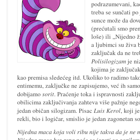
podrazumevani, ka
treba se sunčati po
sunce može da dov
(prećutali smo pre
loše) ili „Nijedno ž
a ljubimci su živa 
zaključak da ne tre
Polisilogizam
je ni
kojima je zaključa
kao premisa sledećeg itd. Ukoliko to radimo tako
entimemu, zaključke ne zapisujemo, već ih sa
dobijamo
sorit
. Praćenje toka i ispravnosti zakl
obilicima zaključivanja zahteva više pažnje nego
jedan običan silogizam. Pisac
Luis Kerol
, koji j
rekli, bio i logičar, smislio je jedan zagonetan so
Nijedna maca koja voli ribu nije takva da je ne 
Nijedna maca bez repa neće se igrati sa gorilom