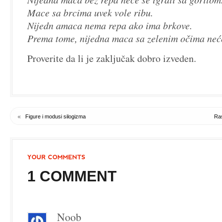
Mace sa brcima uvek vole ribu.
Nijedn amaca nema repa ako ima brkove.
Prema tome, nijedna maca sa zelenim očima neće
Proverite da li je zaključak dobro izveden.
«
Figure i modusi silogizma
Ras
1 COMMENT
Noob