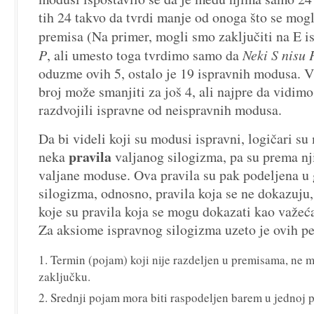
tih 24 takvo da tvrdi manje od onoga što se mogl
premisa (Na primer, mogli smo zaključiti na E i
P
, ali umesto toga tvrdimo samo da
Neki S nisu 
oduzme ovih 5, ostalo je 19 ispravnih modusa. V
broj može smanjiti za još 4, ali najpre da vidimo
razdvojili ispravne od neispravnih modusa.
Da bi videli koji su modusi ispravni, logičari su
pravila
neka
valjanog silogizma, pa su prema nj
valjane moduse. Ova pravila su pak podeljena u
silogizma, odnosno, pravila koja se ne dokazuju,
koje su pravila koja se mogu dokazati kao važeć
Za aksiome ispravnog silogizma uzeto je ovih pe
Termin (pojam) koji nije razdeljen u premisama, ne m
zaključku.
Srednji pojam mora biti raspodeljen barem u jednoj p