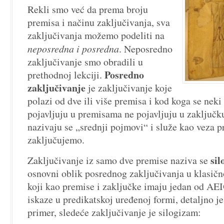
Rekli smo već da prema broju
premisa i načinu zaključivanja, sva
zaključivanja možemo podeliti na
neposredna i posredna
. Neposredno
zaključivanje smo obradili u
Posredno
prethodnoj lekciji.
zaključivanje
je zaključivanje koje
polazi od dve ili više premisa i kod koga se neki
pojavljuju u premisama ne pojavljuju u zaključk
nazivaju se „srednji pojmovi“ i služe kao veza p
zaključujemo.
si
Zaključivanje iz samo dve premise naziva se
osnovni oblik posrednog zaključivanja u klasičn
koji kao premise i zaključke imaju jedan od AEI
iskaze u predikatskoj uređenoj formi, detaljno je
primer, sledeće zaključivanje je silogizam: