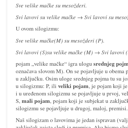
Sve velike mačke su mesožderi.
Svi lavovi su velike mačke → Svi lavovi su meso
U ovom silogizmu:
Sve velike mačke(M) su mesožderi (P).
Svi lavovi (S)su velike mačke (M) → Svi lavovi (
srednjeg poj
pojam „velike mačke“ igra ulogu
označava slovom M). On se pojavljuje u obema 
u zaključku. Osim uloge srednjeg pojma tu su j
veliki pojam
u silogizmu: P, ili
, je pojam koji j
i u uređenom silogizmu se pojavljuje u prvoj, vel
mali pojam
S,
, pojam koji je subjekat u zaklju
silogizmu se pojavljuje u drugoj, maloj, premisi.
Naš silogizam o lavovima je jedan ispravan (valj
zaključak zaista sledi iz premisa. Ako bismo sl