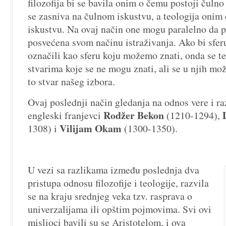
filozofija bi se bavila onim o čemu postoji čulno
se zasniva na čulnom iskustvu, a teologija oni
iskustvu.
Na ovaj način one mogu paralelno da p
posvećena svom načinu istraživanja. Ako bi sfer
označili kao sferu koju možemo znati, onda se t
stvarima koje se ne mogu znati, ali se u njih mož
to stvar našeg izbora.
Ovaj poslednji način gledanja na odnos vere i r
Rodžer Bekon
engleski franjevci
(1210-1294),
Vilijam Okam
1308) i
(1300-1350).
U vezi sa razlikama između poslednja dva
pristupa odnosu filozofije i teologije, razvila
se na kraju srednjeg veka tzv. rasprava o
univerzalijama ili opštim pojmovima. Svi ovi
mislioci bavili su se Aristotelom, i ova