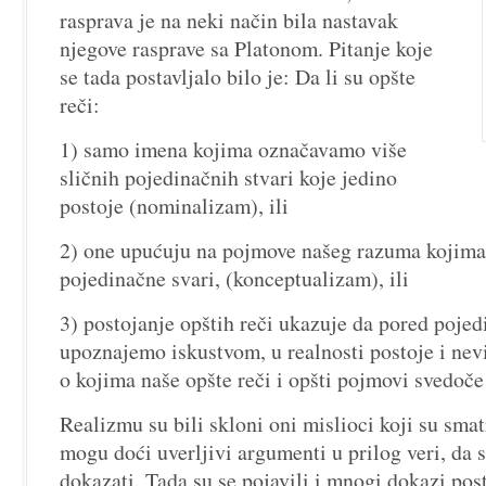
rasprava je na neki način bila nastavak
njegove rasprave sa Platonom. Pitanje koje
se tada postavljalo bilo je: Da li su opšte
reči:
1) samo imena kojima označavamo više
sličnih pojedinačnih stvari koje jedino
postoje (nominalizam), ili
2) one upućuju na pojmove našeg razuma kojim
pojedinačne svari, (konceptualizam), ili
3) postojanje opštih reči ukazuje da pored pojed
upoznajemo iskustvom, u realnosti postoje i nevi
o kojima naše opšte reči i opšti pojmovi svedoče
Realizmu su bili skloni oni mislioci koji su smatr
mogu doći uverljivi argumenti u prilog veri, da 
dokazati. Tada su se pojavili i mnogi dokazi pos