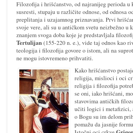
i
Filozofija i hrišćanstvo, od najranijeg perioda u
vere
susresti, stupaju u različite odnose, od odnosa o
preplitanja i uzajamnog priznavanja. Prvi hrišća
svoje vere, ali su u antičkom svetu neizbežno u 
znanjem svoga doba koje je predstavljala filozofi
Tertulijan
(155-220 n. e.), vide taj odnos kao ri
teologija i filozofija govore o istom, ali na supro
ne mogu istovremeno prihvatiti.
Kako hrišćanstvo postaj
religija, mislioci i oci 
religija i filozofija pot
se oni, iako hrišćani, m
stavovima antičkih filoz
učiti logici i metafizici,
o Bogu su im delom prih
pomažu da jasnije formul
Grigor
Istočni oci crkve