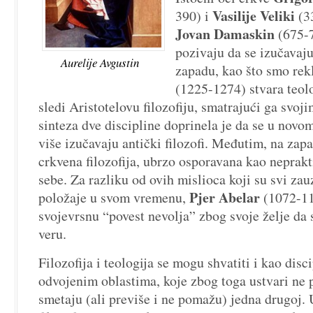
Vasilije Veliki
390) i
(33
Jovan Damaskin
(675-7
pozivaju da se izučavaju 
Aurelije Avgustin
zapadu, kao što smo rek
(1225-1274) stvara teol
sledi Aristotelovu filozofiju, smatrajući ga svoj
sinteza dve
discipline doprinela je da se u novo
više izučavaju antički filozofi. Međutim, na zapa
crkvena filozofija, ubrzo osporavana kao neprakt
sebe. Za razliku od ovih mislioca koji su svi za
Pjer Abelar
položaje u svom vremenu,
(1072-114
svojevrsnu “povest nevolja” zbog svoje želje da s
veru.
Filozofija i teologija se mogu shvatiti i kao disc
odvojenim oblastima, koje zbog toga ustvari ne p
smetaju (ali previše i ne pomažu) jedna drugoj. U