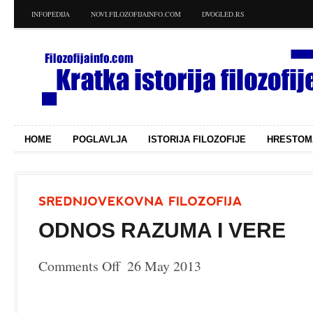
INFOPEDIJA
NOVI.FILOZOFIJAINFO.COM
DVOGLED.RS
HOME
POGLAVLJA
ISTORIJA FILOZOFIJE
HRESTOM
ODNOS RAZUMA I VERE
Comments Off
26 May 2013
on
Odnos
razuma