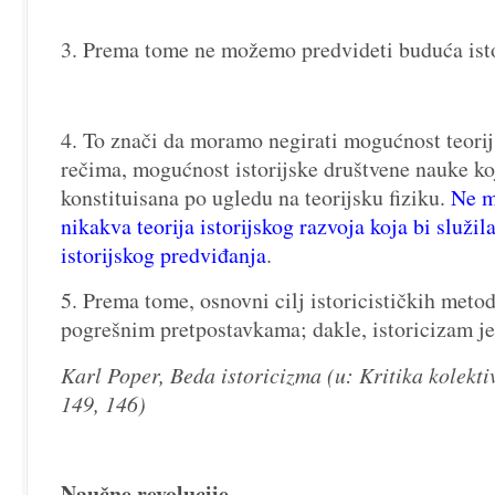
3. Prema tome ne možemo predvideti buduća isto
4. To znači da moramo negirati mogućnost teorij
rečima, mogućnost istorijske društvene nauke koj
konstituisana po ugledu na teorijsku fiziku.
Ne m
nikakva teorija istorijskog razvoja koja bi služi
istorijskog predviđanja
.
5. Prema tome, osnovni cilj istoricističkih meto
pogrešnim pretpostavkama; dakle, istoricizam je
Karl Poper, Beda istoricizma (u: Kritika kolekti
149, 146)
Naučne revolucije