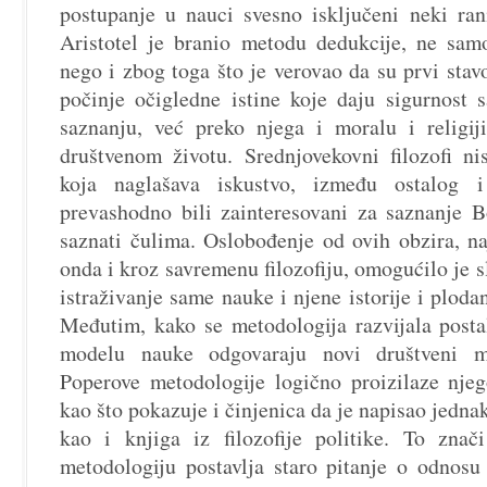
postupanje u nauci svesno isključeni neki rani
Aristotel je branio metodu dedukcije, ne sam
nego i zbog toga što je verovao da su prvi stav
počinje očigledne istine koje daju sigurnost 
saznanju, već preko njega i moralu i religij
društvenom životu. Srednjovekovni filozofi ni
koja naglašava iskustvo, između ostalog
prevashodno bili zainteresovani za saznanje 
saznati čulima. Oslobođenje od ovih obzira, n
onda i kroz savremenu filozofiju, omogućilo je s
istraživanje same nauke i njene istorije i ploda
Međutim, kako se metodologija razvijala post
modelu nauke odgovaraju novi društveni m
Poperove metodologije logično proizilaze njego
kao što pokazuje i činjenica da je napisao jedn
kao i knjiga iz filozofije politike. To zna
metodologiju postavlja staro pitanje o odnosu 