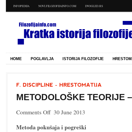
INFOPEDIJA
NOVI.FILOZOFIJAINFO.COM
DVOGLED.RS
HOME
POGLAVLJA
ISTORIJA FILOZOFIJE
HRESTOM
METODOLOŠKE TEORIJE – 
Comments Off
30 June 2013
on
Metodološke
Metoda pokušaja i pogreški
teorije