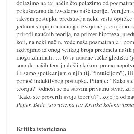
dolazimo na taj način što polazimo od posmatranj
pokušavamo da izvedemo naše teorije. Verujem 
takvom postupku predstavlja neku vrstu optičke 
jednom stupnju naučnog razvoja ne počinjemo be
prirodi naučnih teorija, na primer hipoteza, pre
koji, na neki način, vode naša posmatranja i po
izdvojimo iz onog velikog broja predmeta naših 
mogu zanimati. … b) sa nuačne tačke gledišta (j
smo do naših teorija došli skokom prema nepotv
ili samo spoticanjem o njih (tj. “intuicijom”), il
pomoć induktivnog postupka. Pitanje: “Kako ste, 
teoriju?” odnosi se na sasvim privatnu stvar, za 
“Kako ste proverili svoju teoriju?”, koje je od 
Poper, Beda istoricizma (u: Kritika kolektivizma
Kritika istoricizma