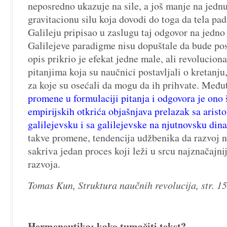
neposredno ukazuje na sile, a još manje na jedn
gravitacionu silu koja dovodi do toga da tela pad
Galileju pripisao u zaslugu taj odgovor na jedno 
Galilejeve paradigme nisu dopuštale da bude pos
opis prikrio je efekat jedne male, ali revolucion
pitanjima koja su naučnici postavljali o kretanj
za koje su osećali da mogu da ih prihvate. Međ
promene u formulaciji pitanja i odgovora je ono 
empirijskih otkrića objašnjava prelazak sa arist
galilejevsku i sa galilejevske na njutnovsku di
takve promene, tendencija udžbenika da razvoj n
sakriva jedan proces koji leži u srcu najznačajn
razvoja.
Tomas Kun, Struktura naučnih revolucija, str. 15
Hermeneutika: kako tumačiti tekst?