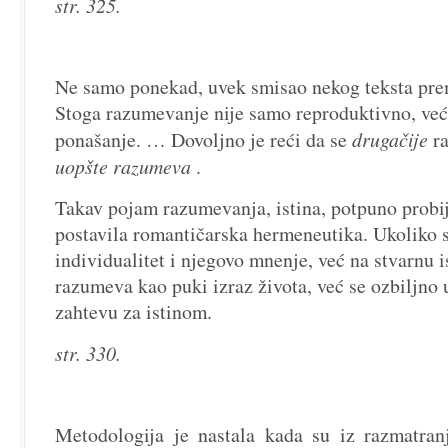
str. 325.
Ne samo ponekad, uvek smisao nekog teksta pre
Stoga razumevanje nije samo reproduktivno, već
ponašanje. … Dovoljno je reći da se
drugačije
r
uopšte razumeva
.
Takav pojam razumevanja, istina, potpuno probij
postavila romantičarska hermeneutika. Ukoliko s
individualitet i njegovo mnenje, već na stvarnu is
razumeva kao puki izraz života, već se
ozbiljno
zahtevu za istinom
.
str. 330.
Metodologija je nastala kada su iz razmatran