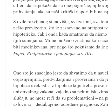
ciljem da se pokaže da su one pogrešne; njihov
prihvatanja, ako su naši kritički napori bili naus
S ovde razvijenog stanovišta, svi zakoni, sve teor
nešto provizorno, što je zasnovano na pretposta
hipotetičko, čak i onda kada smatramo da nismo 
njih sumnjamo. Mi ne možemo znati na koji nači
biti modifikovana, pre nego što pokušamo da je
Poper, Pretpostavke i pobijanja, str. 101.
Ono što je značajno jeste da shvatimo da u nauc
objašnjenjima, predviđanjima i proverama i da j
hipoteza uvek isti. Iz hipoteze koju treba prover
univerzalnog zakona, zajedno sa nekim iskazima
slučaju, ne može reći da su problematični – na
uslovima – dedukujemo određene prognoze. Zat