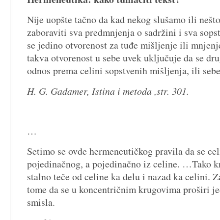
Nije uopšte tačno da kad nekog slušamo ili neš
zaboraviti sva predmnjenja o sadržini i sva sops
se jedino otvorenost za tuđe mišljenje ili mnjen
takva otvorenost u sebe uvek uključuje da se dru
odnos prema celini sopstvenih mišljenja, ili seb
H. G. Gadamer, Istina i metoda ,str. 301.
…
Setimo se ovde hermeneutičkog pravila da se
cel
pojedinačnog
,
a pojedinačno iz celine
. …Tako k
stalno teče od celine ka delu i nazad ka celini. Z
tome da se u koncentričnim krugovima proširi j
smisla.