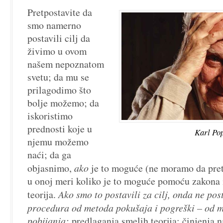
–
Pretpostavite da
citati
smo namerno
postavili cilj da
živimo u ovom
našem nepoznatom
svetu; da mu se
prilagodimo što
bolje možemo; da
iskoristimo
prednosti koje u
Karl Po
njemu možemo
naći; da ga
objasnimo,
ako
je to moguće (ne moramo da pretp
u onoj meri koliko je to moguće pomoću zakona 
teorija.
Ako smo to postavili za cilj, onda ne pos
procedura od metoda pokušaja i pogreški – od m
pobijanja:
predlaganja smelih teorija; činjenja n