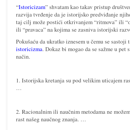
“
Istoricizam
” shvatam kao takav pristup društv
razvija tvrđenje da je istorijsko predviđanje njiho
taj cilj može postići otkrivanjem “ritmova” ili 
ili “pravaca” na kojima se zasniva istorijski raz
Pokušaću da ukratko iznesem u čemu se sastoji 
istoricizma
. Dokaz bi mogao da se sažme u pet s
način.
1. Istorijska kretanja su pod velikim uticajem ra
…
2. Racionalnim ili naučnim metodama ne možem
rast našeg naučnog znanja. …