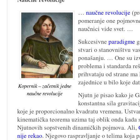
…
naučne revolucije
(pr
pomeranje one pojmovne
naučnici vide svet. …
Sukcesivne
paradigme
g
stvari o stanovništvu va
ponašanju. … One su izv
problema i standarda reš
prihvataju od strane ma 
zajednice u bilo koje d
Kopernik – začetnik jedne
naučne revolucije
Njutn je pisao kako je Ga
konstantna sila gravitaci
koje je proporcionalno kvadratu vremena. Ustvar
kinematička teorema uzima taj oblik onda kada s
Njutnovih sopstvenih dinamičkih pojmova. Ali,
nije rekao
. Njegovo raspravljanje o telima koja 