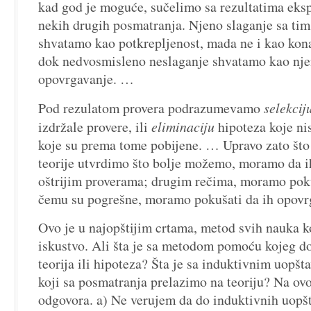
kad god je moguće, sučelimo sa rezultatima eksp
nekih drugih posmatranja. Njeno slaganje sa tim
shvatamo kao potkrepljenost, mada ne i kao kon
dok nedvosmisleno neslaganje shvatamo kao njen
opovrgavanje. …
Pod rezulatom provera podrazumevamo
selekcij
izdržale provere, ili
eliminaciju
hipoteza koje nis
koje su prema tome pobijene. … Upravo zato što 
teorije utvrdimo što bolje možemo, moramo da 
oštrijim proverama; drugim rečima, moramo poku
čemu su pogrešne, moramo pokušati da ih opo
Ovo je u najopštijim crtama, metod svih nauka ko
iskustvo. Ali šta je sa metodom pomoću kojeg d
teorija ili hipoteza? Šta je sa induktivnim uopš
koji sa posmatranja prelazimo na teoriju? Na ov
odgovora. a) Ne verujem da do induktivnih uopš