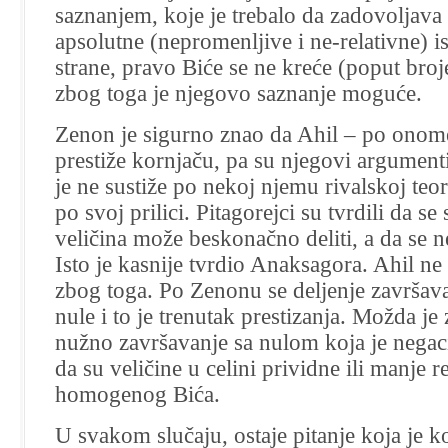
saznanjem, koje je trebalo da zadovoljava i
apsolutne (nepromenljive i ne-relativne) is
strane, pravo Biće se ne kreće (poput broj
zbog toga je njegovo saznanje moguće.
Zenon je sigurno znao da Ahil – po onom
prestiže kornjaču, pa su njegovi argument
je ne sustiže po nekoj njemu rivalskoj teori
po svoj prilici. Pitagorejci su tvrdili da se
veličina može beskonačno deliti, a da se 
Isto je kasnije tvrdio Anaksagora. Ahil ne
zbog toga. Po Zenonu se deljenje završav
nule i to je trenutak prestizanja. Možda j
nužno završavanje sa nulom koja je negaci
da su veličine u celini prividne ili manje 
homogenog Bića.
U svakom slučaju, ostaje pitanje koja je k