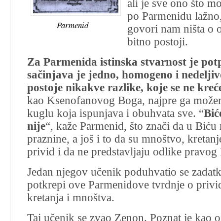
ali je sve ono što 
po Parmenidu lažno,
Parmenid
govori nam ništa o 
bitno postoji.
Za Parmenida istinska stvarnost je po
sačinjava je jedno, homogeno i nedeljiv
postoje nikakve razlike, koje se ne kreć
kao Ksenofanovog Boga, najpre ga možem
kuglu koja ispunjava i obuhvata sve. “
Bić
nije
“, kaže Parmenid, što znači da u Biću
praznine, a još i to da su mnoštvo, kretan
privid i da ne predstavljaju odlike pravog 
Jedan njegov učenik poduhvatio se zadat
potkrepi ove Parmenidove tvrdnje o privi
kretanja i mnoštva.
Taj učenik se zvao Zenon. Poznat je kao os