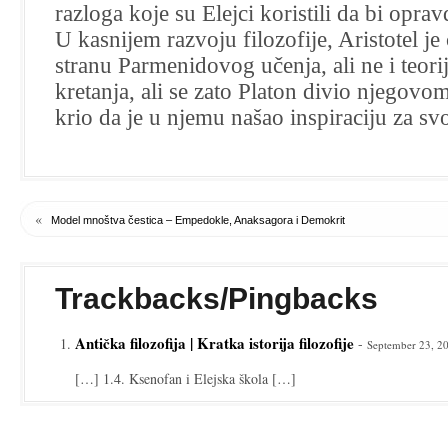
razloga koje su Elejci koristili da bi oprav
U kasnijem razvoju filozofije, Aristotel je
stranu Parmenidovog učenja, ali ne i teori
kretanja, ali se zato Platon divio njegovom
krio da je u njemu našao inspiraciju za svo
«
Model mnoštva čestica – Empedokle, Anaksagora i Demokrit
Trackbacks/Pingbacks
Antička filozofija | Kratka istorija filozofije
-
September 23, 2
[…] 1.4. Ksenofan i Elejska škola […]