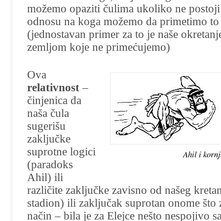
možemo opaziti čulima ukoliko ne postoji
odnosu na koga možemo da primetimo to 
(jednostavan primer za to je naše okretanj
zemljom koje ne primećujemo)
Ova
relativnost
–
činjenica da
naša čula
sugerišu
zaključke
suprotne logici
Ahil i korn
(paradoks
Ahil) ili
različite zaključke zavisno od našeg kreta
stadion) ili zaključak suprotan onome što
način – bila je za Elejce nešto nespojivo 