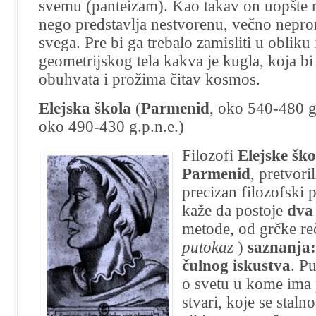
svemu (panteizam). Kao takav on uopšte n
nego predstavlja nestvorenu, večno nepro
svega. Pre bi ga trebalo zamisliti u obliku
geometrijskog tela kakva je kugla, koja b
obuhvata i prožima čitav kosmos.
Elejska škola
(
Parmenid
, oko 540-480 g.
oko 490-430 g.p.n.e.)
Filozofi
Elejske ško
Parmenid
, pretvori
precizan filozofski
kaže da postoje
dva
metode, od grčke re
putokaz
)
saznanja:
čulnog iskustva
. P
o svetu u kome ima p
stvari, koje se staln