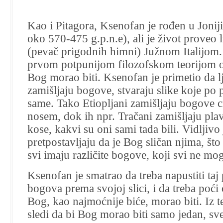
Kao i Pitagora, Ksenofan je rođen u Joniji
oko 570-475 g.p.n.e), ali je život proveo 
(pevač prigodnih himni) Južnom Italijom.
prvom potpunijom filozofskom teorijom 
Bog morao biti. Ksenofan je primetio da l
zamišljaju bogove, stvaraju slike koje po p
same. Tako Etiopljani zamišljaju bogove c
nosem, dok ih npr. Tračani zamišljaju plav
kose, kakvi su oni sami tada bili. Vidljivo 
pretpostavljaju da je Bog sličan njima, št
svi imaju različite bogove, koji svi ne mog
Ksenofan je smatrao da treba napustiti taj 
bogova prema svojoj slici, i da treba poći
Bog, kao najmoćnije biće, morao biti.
Iz 
sledi da bi Bog morao biti samo jedan, sv