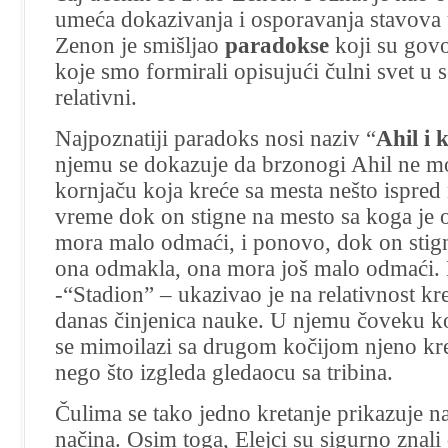
umeća dokazivanja i osporavanja stavova 
Zenon je smišljao
paradokse
koji su govo
koje smo formirali opisujući čulni svet u s
relativni.
Najpoznatiji paradoks nosi naziv “
Ahil i 
njemu se dokazuje da brzonogi Ahil ne mo
kornjaču koja kreće sa mesta nešto ispred 
vreme dok on stigne na mesto sa koga je 
mora malo odmaći, i ponovo, dok on stign
ona odmakla, ona mora još malo odmaći.
-“Stadion” – ukazivao je na relativnost kre
danas činjenica nauke. U njemu čoveku koj
se mimoilazi sa drugom kočijom njeno kre
nego što izgleda gledaocu sa tribina.
Čulima se tako jedno kretanje prikazuje na
načina. Osim toga, Elejci su sigurno znali