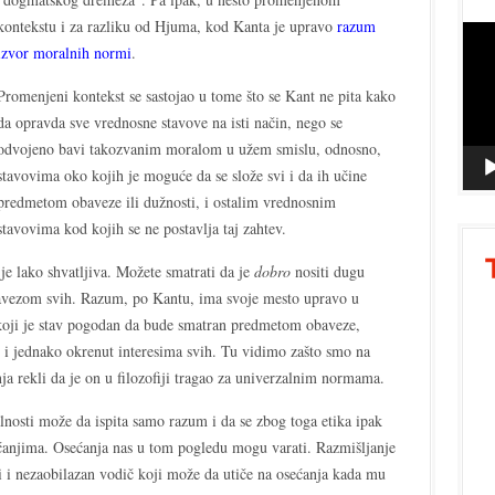
kontekstu i za razliku od Hjuma, kod Kanta je upravo
razum
Vide
izvor moralnih normi
.
Playe
Promenjeni kontekst se sastojao u tome što se Kant ne pita kako
da opravda sve vrednosne stavove na isti način, nego se
odvojeno bavi takozvanim moralom u užem smislu, odnosno,
stavovima oko kojih je moguće da se slože svi i da ih učine
predmetom obaveze ili dužnosti, i ostalim vrednosnim
stavovima kod kojih se ne postavlja taj zahtev.
 je lako shvatljiva. Možete smatrati da je
dobro
nositi dugu
obavezom svih. Razum, po Kantu, ima svoje mesto upravo u
 koji je stav pogodan da bude smatran predmetom obaveze,
ji i jednako okrenut interesima svih. Tu vidimo zašto smo na
a rekli da je on u filozofiji tragao za univerzalnim normama.
lnosti može da ispita samo razum i da se zbog toga etika ipak
anjima. Osećanja nas u tom pogledu mogu varati. Razmišljanje
ji i nezaobilazan vodič koji može da utiče na osećanja kada mu