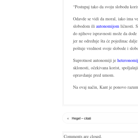
“Postupaj tako da svoju slobodu kori
Odavde se vidi da moral, iako ima ve
slobodom ili
autonomijom
ličnosti. 
do njihove ispravnosti može da dođ
jer ne određuje šta će pojedinac dalje
poštuje vrednost svoje slobode i slo
Suprotnost autonomiji je
heteronomi
sklonosti, očekivana korist, spoljašnji 
opravdanje pred umom.
Na ovaj način, Kant je ponovo razumu 
«
Hegel – citati
Comments are closed.