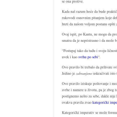
se ona protive.
Kada naš razum hoće da bude praktiča
rukovodi osnovnim pitanjem koje de
hteti da našom voljom postanu opšti
Ovaj ispit, po Kantu, ne mogu da pro
smatra da je nepristrasno i da može b
“Postupaj tako da tuđu i svoju ličnos
uvek i kao
svrhu po sebi
“.
Ovo pravilo bi trebalo da prihvate svi 
Jedino je
zabranjeno
uskraćivati isto
Ovo pravilo iziskuje poštovanje i mo
svrhe i namere u životu, pa je zbog 
postignemo nešto za sebe, dakle nije 
ovakva pravila zvao
kategorički impe
Kategorički imperativ se može formul