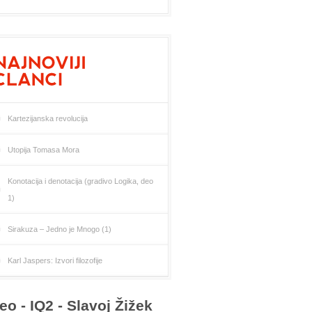
Kartezijanska revolucija
Utopija Tomasa Mora
Konotacija i denotacija (gradivo Logika, deo
1)
Sirakuza – Jedno je Mnogo (1)
Karl Jaspers: Izvori filozofije
eo - IQ2 - Slavoj Žižek