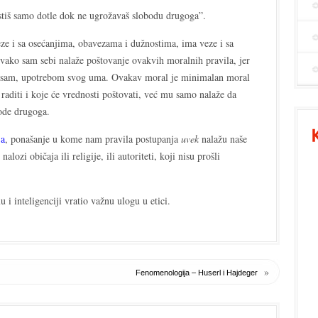
stiš samo dotle dok ne ugrožavaš slobodu drugoga”.
ze i sa osećanjima, obavezama i dužnostima, ima veze i sa
Svako sam sebi nalaže poštovanje ovakvih moralnih pravila, jer
e sam, upotrebom svog uma. Ovakav moral je minimalan moral
 raditi i koje će vrednosti poštovati, već mu samo nalaže da
bode drugoga.
ja
, ponašanje u kome nam pravila postupanja
uvek
nalažu naše
nalozi običaja ili religije, ili autoriteti, koji nisu prošli
i inteligenciji vratio važnu ulogu u etici.
»
Fenomenologija – Huserl i Hajdeger