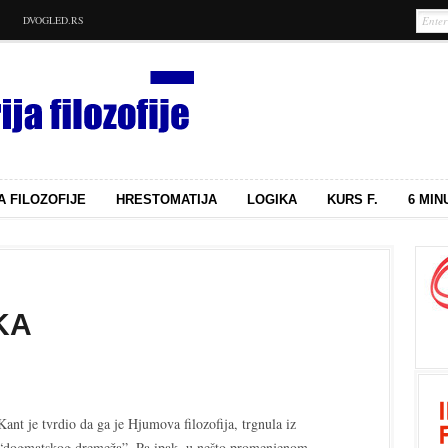
DVOGLED.RS
A FILOZOFIJE
HRESTOMATIJA
LOGIKA
KURS F.
6 MIN
KA
Kant je tvrdio da ga je Hjumova filozofija, trgnula iz
“dogmatskog dremeža”. Pa ipak, u nešto promenjenom