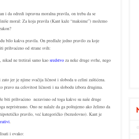
n i da odredi ispravna moralna pravila, on treba da se
finiše moral: Za koja pravila (Kant kaže “maksime”) možemo
 zakon?
đu bilo kakva pravila. On predlaže jedno pravilo za koje
iti prihvaćeno od strane svih:
t, nikad ne tretiraš samo kao
sredstvo
za neke druge svrhe, nego
zato jer je njime svačija ličnost i sloboda u celini zaštićena.
 to pravo na celovitost ličnosti i na slobodu izbora drugima.
že biti prihvaćeno nezavisno od toga kakve su naše druge
toga nepristrasno. Ono ne nalaže da ga poštujemo ako želimo da
hipotetičko pravilo, već kategoričko (bezuslovno). Kant je
rativi
.
isati i ovako: