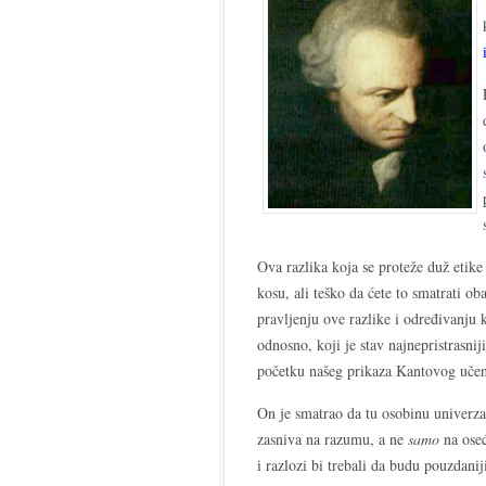
Ova razlika koja se proteže duž etike
kosu, ali teško da ćete to smatrati 
pravljenju ove razlike i određivanju
odnosno, koji je stav najnepristrasni
početku našeg prikaza Kantovog učenj
On je smatrao da tu osobinu univerza
zasniva na razumu, a ne
samo
na oseć
i razlozi bi trebali da budu pouzdani