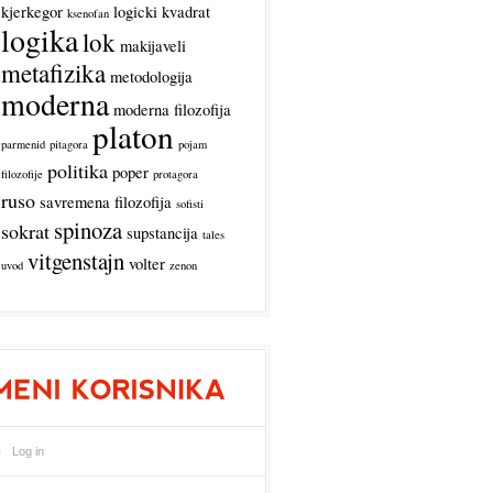
kjerkegor
logicki kvadrat
ksenofan
logika
lok
makijaveli
metafizika
metodologija
moderna
moderna filozofija
platon
parmenid
pitagora
pojam
politika
poper
filozofije
protagora
ruso
savremena filozofija
sofisti
spinoza
sokrat
supstancija
tales
vitgenstajn
volter
uvod
zenon
Log in