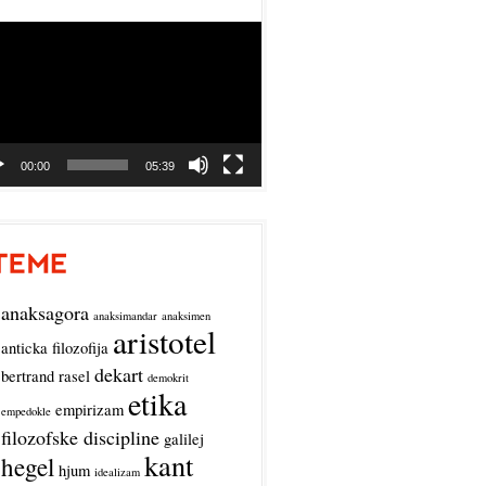
o
r
00:00
05:39
anaksagora
anaksimandar
anaksimen
aristotel
anticka filozofija
dekart
bertrand rasel
demokrit
etika
empirizam
empedokle
filozofske discipline
galilej
kant
hegel
hjum
idealizam