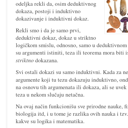
odeljka rekli da, osim deduktivnog
dokaza, postoji i induktivno
dokazivanje i induktivni dokaz.
Rekli smo i da je samo prvi,
deduktivni dokaz, dokaz u striktno
logičkom smislu, odnosno, samo u deduktivnom 
su argumenti istiniti, teza ili teorema mora biti i
striktno
dokazana.
Svi ostali dokazi su samo induktivni. Kada za 
argumente koji tu tezu dokazuju induktivno, on
na osnovu tih argumenata ili dokaza, ali se uvek
teza u nekom slučaju netačna.
Na ovaj način funkcionišu sve prirodne nauke, fi
biologija itd, i u tome je razlika ovih nauka i tz
kakve su logika i matematika.