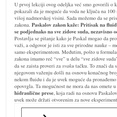
U prvoj lekciji ovog odeljka već smo govorili o k
pokazali da je moguće da voda ne ključa na 100 
višoj nadmorskoj visini. Sada možemo da se pri
Paskalov zakon kaže: Pritisak na fluid
zakona.
se podjednako na sve zidove suda, nezavisno o
Postavlja se pitanje kako je Paskal mogao da pro
važi, a odgovor je isti za sve prirodne nauke – m
samo eksperimentom. Međutim, pošto u formulac
zakona imamo reč “sve” u delu “sve zidove suda
da se zaista proveri za
svaku
tačku. To znači da 
njegovom važenju došli na osnovu konačnog broj
nekom fluidu i da je uvek moguće da pronađemo 
opovrgla. Ta mogućnost ne mora da nas omete u 
hidraulične prese
, koja radi na osnovu Paskalov
uvek može držati otvorenim za nove eksperiment