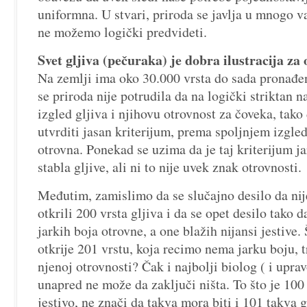
uniformna. U stvari, priroda se javlja u mnogo var
ne možemo logički predvideti.
Svet gljiva (pečuraka) je dobra ilustracija za
Na zemlji ima oko 30.000 vrsta do sada pronađen
se priroda nije potrudila da na logički striktan n
izgled gljiva i njihovu otrovnost za čoveka, ta
utvrditi jasan kriterijum, prema spoljnjem izgled
otrovna. Ponekad se uzima da je taj kriterijum ja
stabla gljive, ali ni to nije uvek znak otrovnosti.
Međutim, zamislimo da se slučajno desilo da nije
otkrili 200 vrsta gljiva i da se opet desilo tako 
jarkih boja otrovne, a one blažih nijansi jestive. 
otkrije 201 vrstu, koja recimo nema jarku boju, t
njenoj otrovnosti? Čak i najbolji biolog ( i upra
unapred ne može da zaključi ništa. To što je 100 
jestivo, ne znači da takva mora biti i 101 takva 