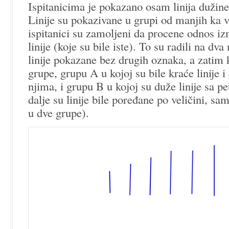
Ispitanicima je pokazano osam linija dužin
Linije su pokazivane u grupi od manjih ka v
ispitanici su zamoljeni da procene odnos iz
linije (koje su bile iste). To su radili na dv
linije pokazane bez drugih oznaka, a zatim 
grupe, grupu A u kojoj su bile kraće linije 
njima, i grupu B u kojoj su duže linije sa p
dalje su linije bile poređane po veličini, s
u dve grupe).