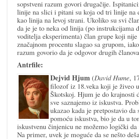
sopstveni razum govori drugačije. Ispitani
linije na slici i pitani su koja od tri linije na
kao linija na levoj strani. Ukoliko su svi čla
da je je to neka od linija (po instrukcijama
voditelja eksperimenta) član grupe koji nije 
značajnom procentu slagao sa grupom, iako 
razum govorio da je odgovor drugih članova
Antrfile:
D
ejvid Hjum
(
David Hume
, 1
filozof iz 18.veka koji je živeo
Škotskoj. Hjum je do krajnosti 
sve saznajemo iz iskustva. Pro
ukazao kada je pretpostavio da
pomoću iskustva, bio je da u to
iskustvenu činjenicu ne možemo logički da
Na primer, uvek je moguće da se nešto dešav