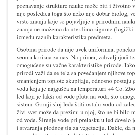
poznavanje strukture nauke može biti i životno
nije posledica toga što neko nije dobar biolog, v
vrste znanja koje se pojavljuje u prirodnim nauk
znanja ne možemo da utvrdimo sigurne (logički
između raznih karakteristika predmeta.
Osobina prirode da nije uvek uniformna, ponekad
veoma korisna za nas. Na primer, zahvaljujući t
omogućene su važne karakteristike prirode. Iako
prirodi važi da se tela sa povećanjem njihove topl
smanjenjem toplote skupljaju, odnosno postaju g
vodu koja je najgušća na temperaturi +4 Co. Zb
led koji je lakši od vode pluta na vodi, što omog
sistem. Gornji sloj leda štiti ostalu vodu od zal
živi svet može da prezimi u njoj, što ne bi bilo 
od vode. Širenje vode pri prelasku u led dovelo j
i stvaranja plodnog tla za vegetaciju. Dakle, da