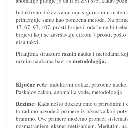
anomalije pitanje je da li bi živi svet kakav po
Induktivno dokazivanje nije sigurno ni u matemat
primenjuje samo kao pomoćna metoda. Na primer,
47, 67, 97, 107, prosti brojevi, odatle ne bi treba
brojevi koji se završavaju cifrom 7 prosti, pošto 
nisu takvi.
Pitanjima strukture raznih nauka i metodama ko
metodologija.
raznim naukama bavi se
Ključne reči:
induktivni dokaz, prirodne nauke,
Paskalov zakon, anomalija vode, metodologija
Rezime:
Kada nešto dokazujemo u prirodnim i 
to radimo navodeći primere iz iskustva koji potv
branimo. Ove primere možemo pronaći sistemats
posmatranjem, eksperimetisanjem. Međutim, na 