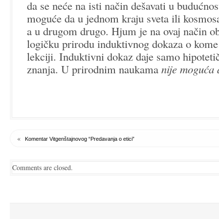
da se neće na isti način dešavati u budućnosti
moguće da u jednom kraju sveta ili kosmosa
a u drugom drugo. Hjum je na ovaj način ob
logičku prirodu induktivnog dokaza o kome
lekciji. Induktivni dokaz daje samo hipotetič
znanja. U prirodnim naukama
nije moguća 
«
Komentar Vitgenštajnovog “Predavanja o etici”
Comments are closed.