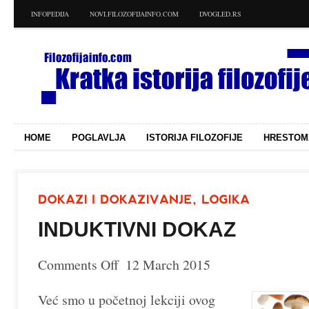
INFOPEDIJA
NOVI.FILOZOFIJAINFO.COM
DVOGLED.RS
HOME
POGLAVLJA
ISTORIJA FILOZOFIJE
HRESTOM
INDUKTIVNI DOKAZ
Comments Off
12 March 2015
on
Induktivni
dokaz
Već smo u početnoj lekciji ovog