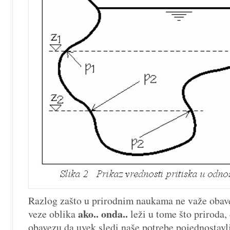
Razlog zašto u prirodnim naukama ne važe obave
ako.. onda..
veze oblika
leži u tome što priroda
obavezu da uvek sledi naše potrebe pojednostavl