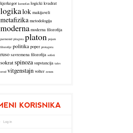
kjerkegor
logicki kvadrat
ksenofan
logika
lok
makijaveli
metafizika
metodologija
moderna
moderna filozofija
platon
parmenid
pitagora
pojam
politika
poper
filozofije
protagora
ruso
savremena filozofija
sofisti
spinoza
sokrat
supstancija
tales
vitgenstajn
volter
uvod
zenon
Log in