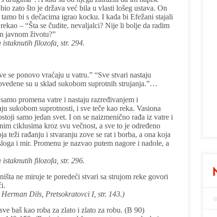
bio zato što je država već bila u vlasti lošeg ustava. On
 tamo bi s dečacima igrao kocku. I kada bi Efežani stajali
 rekao – “Šta se čudite, nevaljalci? Nije li bolje da radim
m javnom životu?”
istaknutih filozofa, str. 294.
 sve se ponovo vraćaju u vatru.” “Sve stvari nastaju
dovedene su u sklad sukobom suprotnih strujanja.”…
u samo promena vatre i nastaju razređivanjem i
ju sukobom suprotnosti, i sve teče kao reka. Vasiona
postoji samo jedan svet. I on se naizmenično rađa iz vatre i
nim ciklusima kroz svu večnost, a sve to je određeno
 teži rađanju i stvaranju zove se rat i borba, a ona koja
 sloga i mir. Promenu je nazvao putem nagore i nadole, a
istaknutih filozofa, str. 296.
ništa ne miruje te poredeći stvari sa strujom reke govori
i.
Herman Dils, Pretsokratovci I, str. 143.)
sve baš kao roba za zlato i zlato za robu. (B 90)