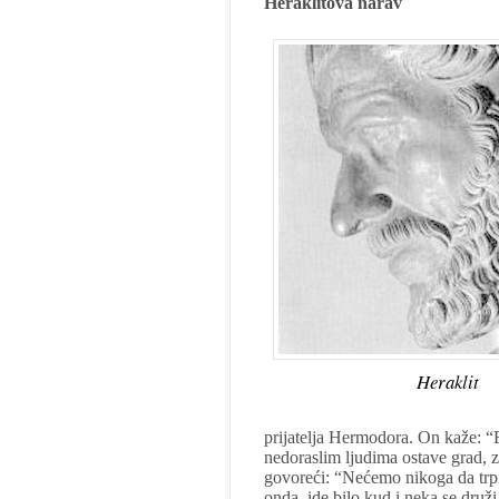
Heraklitova narav
Heraklit
prijatelja Hermodora. On kaže: “E
nedoraslim ljudima ostave grad, z
govoreći: “Nećemo nikoga da trpim
onda, ide bilo kud i neka se druži