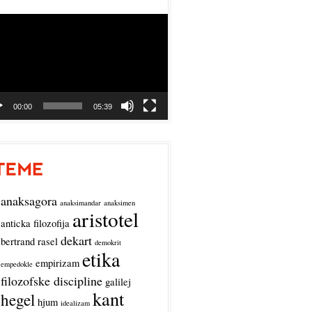
o
r
00:00
05:39
anaksagora
anaksimandar
anaksimen
aristotel
anticka filozofija
dekart
bertrand rasel
demokrit
etika
empirizam
empedokle
filozofske discipline
galilej
kant
hegel
hjum
idealizam