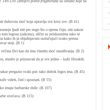
tr. 149-159. (Brojevi pored fragmenata su oznake koje su
ti duhovnu moć koja upravlja sve kroz sve. (B 41)
azumeju ljudi niti pre nego što o njemu čuju, niti nakon
po tom logosu (zakonu), slični su neiskusnima iako se
ma kako ih ja objašnjavam razlučujući svako prema
tvar stoji. (B 1)
k većina živi kao da ima vlastitu moć rasuđivanja. (B 2)
, mudro je priznavati da je sve jedno – kaže Heraklit.
akar pregazio svaki put: tako dubok logos ima.
(B 45)
že videti, čuti i spoznati. (B 55)
 ako imaju barbarske duše. (B 107)
 sebe uvećava. (B 115)