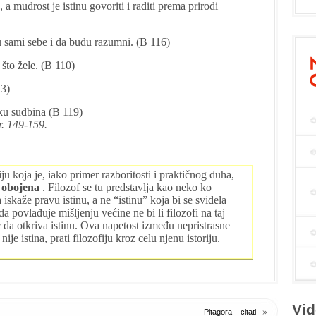
, a mudrost je istinu govoriti i raditi prema prirodi
 sami sebe i da budu razumni. (B 116)
 što žele. (B 110)
13)
eku sudbina (B 119)
r. 149-159.
u koja je, iako primer razboritosti i praktičnog duha,
o obojena
. Filozof se tu predstavlja kao neko ko
 iskaže pravu istinu, a ne “istinu” koja bi se svidela
 da povlađuje mišljenju većine ne bi li filozofi na taj
eć da otkriva istinu. Ova napetost između nepristrasne
 nije istina, prati filozofiju kroz celu njenu istoriju.
Vid
»
Pitagora – citati