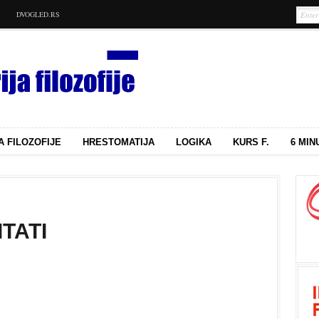
DVOGLED.RS
A FILOZOFIJE
HRESTOMATIJA
LOGIKA
KURS F.
6 MIN
ITATI