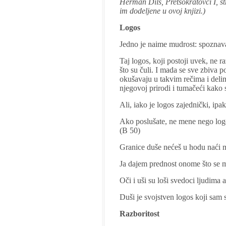
Herman Dils, Pretsokratovci I, s
im dodeljene u ovoj knjizi.)
Logos
Jedno je naime mudrost: spoznava
Taj logos, koji postoji uvek, ne r
što su čuli. I mada se sve zbiva 
okušavaju u takvim rečima i deli
njegovoj prirodi i tumačeći kako s
Ali, iako je logos zajednički, ipa
Ako poslušate, ne mene nego logos
(B 50)
Granice duše nećeš u hodu naći m
Ja dajem prednost onome što se mo
Oči i uši su loši svedoci ljudima
Duši je svojstven logos koji sam
Razboritost