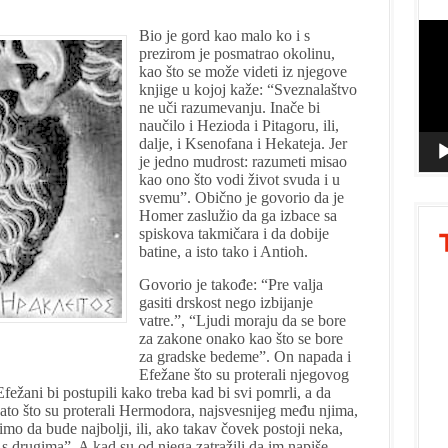
Vide
Bio je gord kao malo ko i s
prezirom je posmatrao okolinu,
Playe
kao što se može videti iz njegove
knjige u kojoj kaže: “Sveznalaštvo
ne uči razumevanju.
Inače bi
naučilo i Hezioda i Pitagoru, ili,
dalje, i Ksenofana i Hekateja. Jer
je jedno mudrost: razumeti misao
kao ono što vodi život svuda i u
svemu”.
Obično je govorio da je
Homer zaslužio da ga izbace sa
spiskova takmičara i da dobije
batine, a isto tako i Antioh.
Govorio je takođe: “Pre valja
gasiti drskost nego izbijanje
vatre.”, “Ljudi moraju da se bore
za zakone onako kao što se bore
za gradske bedeme”. On napada i
Efežane što su proterali njegovog
fežani bi postupili kako treba kad bi svi pomrli, a da
ato što su proterali Hermodora, najsvesnijeg među njima,
o da bude najbolji, ili, ako takav čovek postoji neka,
 s drugima”. A kad su od njega zatražili da im napiše