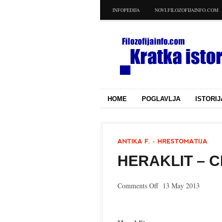
INFOPEDIJA
NOVI.FILOZOFIJAINFO.COM
HOME
POGLAVLJA
ISTORIJ
HERAKLIT – C
on
Comments Off
13 May 2013
Heraklit
–
citati