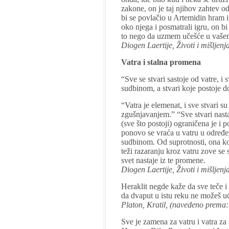
zakone, on je taj njihov zahtev od
bi se povlačio u Artemidin hram i
oko njega i posmatrali igru, on bi
to nego da uzmem učešće u vaše
Diogen Laertije, Životi i mišljenja 
Vatra i stalna promena
“Sve se stvari sastoje od vatre, i
sudbinom, a stvari koje postoje 
“Vatra je elemenat, i sve stvari s
zgušnjavanjem.” “Sve stvari nasta
(sve što postoji) ograničena je i 
ponovo se vraća u vatru u određe
sudbinom. Od suprotnosti, ona koja
teži razaranju kroz vatru zove se
svet nastaje iz te promene.
Diogen Laertije, Životi i mišljenja 
Heraklit negde kaže da sve teče i 
da dvaput u istu reku ne možeš uć
Platon, Kratil, (navedeno prema: 
Sve je zamena za vatru i vatra za 