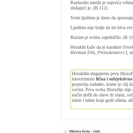
Razborito misliti je najveća vrlina
slušajući je.
(B 112)
Svim ljudima je dano da spoznaju
Ljudima nije bolje da im biva sve
Razum je svima zajednički. (B 1
Heraklit kaže da je karakter čov
Herman Dils, Pretsokratovci I, st
Heraklitu dugujemo prvu filozofij
istovremeno
lična i subjektivn
postavlja zadatke, kome je cilj da
većini. Prva svrha filozofije nije
način došli do slave ili vlasti, v
istine i istine koja godi ušima, ali
«
Miletska škola – citati