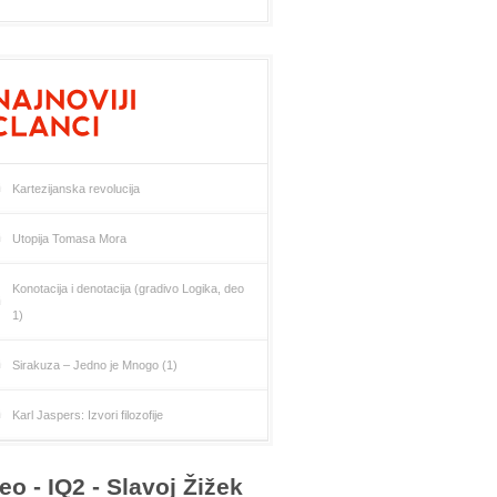
Kartezijanska revolucija
Utopija Tomasa Mora
Konotacija i denotacija (gradivo Logika, deo
1)
Sirakuza – Jedno je Mnogo (1)
Karl Jaspers: Izvori filozofije
eo - IQ2 - Slavoj Žižek