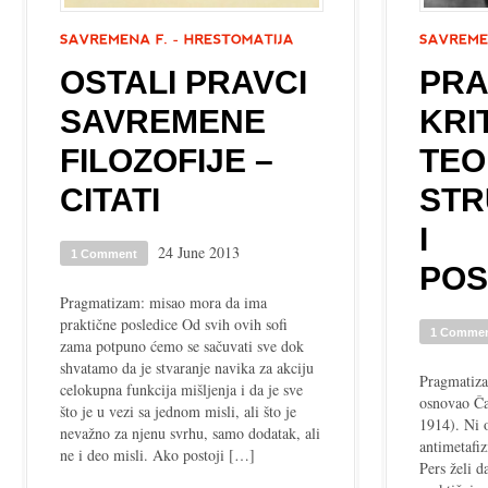
OSTALI PRAVCI
PRA
SAVREMENE
KRI
FILOZOFIJE –
TEO
CITATI
STR
I
24 June 2013
1 Comment
PO
Pragmatizam: misao mora da ima
praktične posledice Od svih ovih sofi
1 Comme
zama potpuno ćemo se sačuvati sve dok
shvatamo da je stvaranje navika za akciju
Pragmatizam
celokupna funkcija mišljenja i da je sve
osnovao Ča
što je u vezi sa jednom misli, ali što je
1914). Ni 
nevažno za njenu svrhu, samo dodatak, ali
antimetafiz
ne i deo misli. Ako postoji […]
Pers želi d