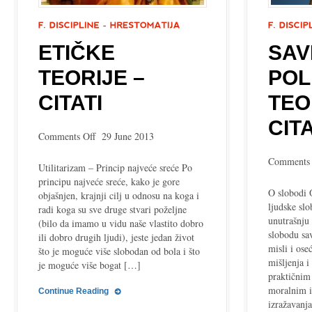
ETIČKE
SAV
TEORIJE –
POL
CITATI
TEO
CITA
on
Comments Off
29 June 2013
Etičke
Comments 
teorije
Utilitarizam – Princip najveće sreće Po
–
principu najveće sreće, kako je gore
citati
O slobodi 
objašnjen, krajnji cilj u odnosu na koga i
ljudske sl
radi koga su sve druge stvari poželjne
unutrašnju 
(bilo da imamo u vidu naše vlastito dobro
slobodu sav
ili dobro drugih ljudi), jeste jedan život
misli i ose
što je moguće više slobodan od bola i što
mišljenja i
je moguće više bogat […]
praktičnim
moralnim i
Continue Reading
izražavanja