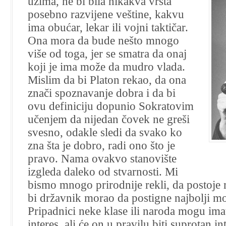
uzima, ne bi bila nikakva vrsta
posebno razvijene veštine, kakvu
ima obućar, lekar ili vojni taktičar.
Ona mora da bude nešto mnogo
više od toga, jer se smatra da onaj
koji je ima može da mudro vlada.
Mislim da bi Platon rekao, da ona
znači spoznavanje dobra i da bi
ovu definiciju dopunio Sokratovim
učenjem da nijedan čovek ne greši
svesno, odakle sledi da svako ko
zna šta je dobro, radi ono što je
pravo. Nama ovakvo stanovište
izgleda daleko od stvarnosti. Mi
bismo mnogo prirodnije rekli, da postoje raz
bi državnik morao da postigne najbolji 
Pripadnici neke klase ili naroda mogu imat
interes, ali će on u pravilu biti suprotan i