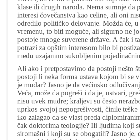
klase ili drugih naroda. Nema sumnje da p
interesi čovečanstva kao celine, ali oni nis
odredilo političko delovanje. Možda će,
vremenu, to biti moguće, ali sigurno ne jo
postoje mnoge suverene države. A čak i ta
potrazi za opštim interesom bilo bi posti
među uzajamno sukobljenim pojedinačnim
Ali ako i pretpostavimo da postoji nešto š
postoji li neka forma ustava kojom bi se 
je mudar? Jasno je da većinsko odlučivanj
Veća, može da pogreši i da je, ustvari, greš
nisu uvek mudre; kraljevi su često nerazbo
uprkos svojoj nepogrešivosti, činile teške 
iko zalagao da se vlast preda diplomiranim
čak doktorima teologije? Ili ljudima koji su
siromašni i koji su se obogatili? Jasno je,