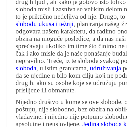
drugih ljudi, ali kako je gotovo isto tolik
sloboda misli i zasniva se velikim delom n
to je priktično nedeljiva od nje. Drugo, to
slobodu ukusa i težnji
, planiranja našeg ž
odgovara našem karakteru, da radimo ono
obzira na moguće posledice, a da nas naši 
sprečavaju ukoliko im time što činimo ne 
čak i ako misle da je naše ponašanje budal
nepravilno. Treće, iz te slobode svakog po
sloboda
, u istim granicama,
udruživanja
po
da se ujedine u bilo kom cilju koji ne p
drugih, ako su osobe koje se udružuju pun
prisiljene ili obmanute.
Nijedno društvo u kome se ove slobode, o
poštuju, nije slobodno, bez obzira na obl
vladavine; i nijedno nije potpuno slobod
apsolutne i neuslovljene.
Jedina sloboda k