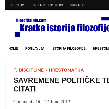
INFOPEDIJA
NOVI.FILOZOFIJAINFO.COM
DVOGLED.RS
HOME
POGLAVLJA
ISTORIJA FILOZOFIJE
HRESTOM
SAVREMENE POLITIČKE TE
CITATI
Comments Off
27 June 2013
on
Savremene