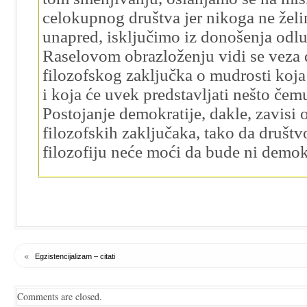
celokupnog društva jer nikoga ne želi
unapred, isključimo iz donošenja od
Raselovom obrazloženju vidi se veza 
filozofskog zaključka o mudrosti koja
i koja će uvek predstavljati nešto čemu
Postojanje demokratije, dakle, zavisi 
filozofskih zaključaka, tako da društv
filozofiju neće moći da bude ni demok
«
Egzistencijalizam – citati
Comments are closed.