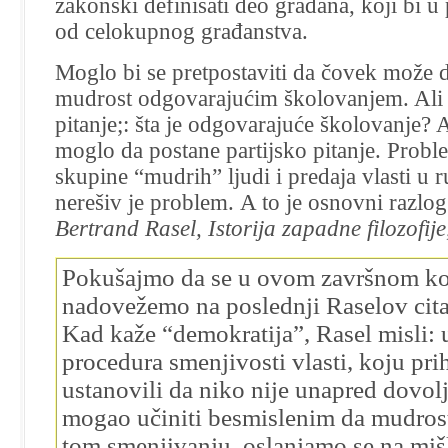
zakonski definisati deo građana, koji bi u 
od celokupnog građanstva.
Moglo bi se pretpostaviti da čovek može d
mudrost odgovarajućim školovanjem. Ali 
pitanje;: šta je odgovarajuće školovanje? A
moglo da postane partijsko pitanje. Probl
skupine “mudrih” ljudi i predaja vlasti u r
nerešiv je problem.
A to je osnovni razlog
Bertrand Rasel, Istorija zapadne filozofije,
Pokušajmo da se u ovom završnom k
nadovežemo na poslednji Raselov citat
Kad kaže “demokratija”, Rasel misli: 
procedura smenjivosti vlasti, koju pr
ustanovili da niko nije unapred dovol
mogao učiniti besmislenim da mudrost 
tom smenjivanju, oslanjamo se na miš