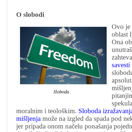
političke
teorije
O slobodi
–
citati
Ovo je
oblast 
Ona ob
unutraš
zahtev
savesti
slobodu
apsolu
mišljen
Sloboda
pitanji
spekul
moralnim i teološkim.
Sloboda izražavanja
mišljenja
može na izgled da spada pod ne
jer pripada onom načelu ponašanja pojedni