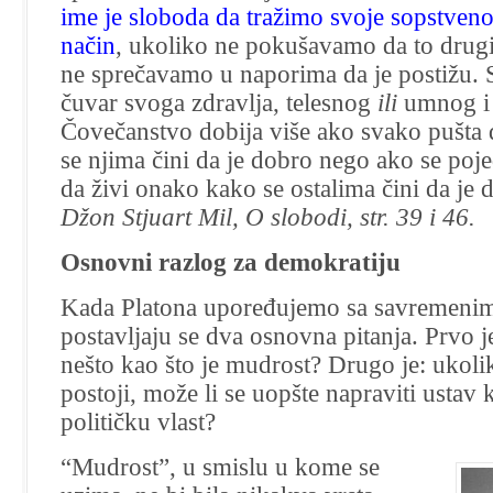
ime je sloboda da tražimo svoje sopstven
način
, ukoliko ne pokušavamo da to drugi
ne sprečavamo u naporima da je postižu. S
čuvar svoga zdravlja, telesnog
ili
umnog i
Čovečanstvo dobija više ako svako pušta 
se njima čini da je dobro nego ako se poj
da živi onako kako se ostalima čini da je 
Džon Stjuart Mil, O slobodi, str. 39 i 46.
Osnovni razlog za demokratiju
Kada Platona upoređujemo sa savremenim
postavljaju se dva osnovna pitanja. Prvo je
nešto kao što je mudrost? Drugo je: ukoli
postoji, može li se uopšte napraviti ustav k
političku vlast?
“Mudrost”, u smislu u kome se