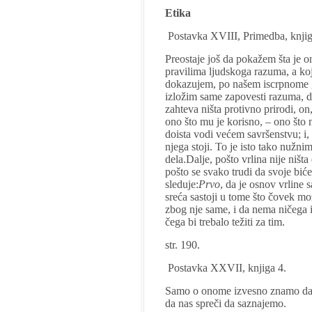
Etika
Postavka XVIII, Primedba, knjig
Preostaje još da pokažem šta je on
pravilima ljudskoga razuma, a koj
dokazujem, po našem iscrpnome g
izložim same zapovesti razuma, d
zahteva ništa protivno prirodi, on
ono što mu je korisno, – ono što 
doista vodi većem savršenstvu; i,
njega stoji. To je isto tako nužni
dela.Dalje, pošto vrlina nije niš
pošto se svako trudi da svoje bi
sleduje:
Prvo
, da je osnov vrline
sreća sastoji u tome što čovek mo
zbog nje same, i da nema ničega izv
čega bi trebalo težiti za tim.
str. 190.
Postavka XXVII, knjiga 4.
Samo o onome izvesno znamo da je 
da nas spreči da saznajemo.