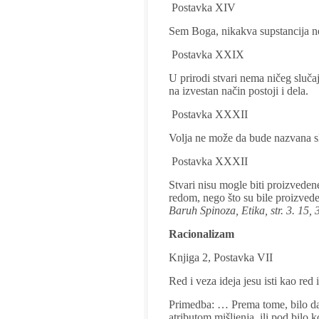
Postavka XIV
Sem Boga, nikakva supstancija ne 
Postavka XXIX
U prirodi stvari nema ničeg sluča
na izvestan način postoji i dela.
Postavka XXXII
Volja ne može da bude nazvana 
Postavka XXXII
Stvari nisu mogle biti proizveden
redom, nego što su bile proizved
Baruh Spinoza, Etika, str. 3. 15, 
Racionalizam
Knjiga 2, Postavka VII
Red i veza ideja jesu isti kao red i
Primedba: … Prema tome, bilo da 
atributom mišljenja, ili pod bilo 