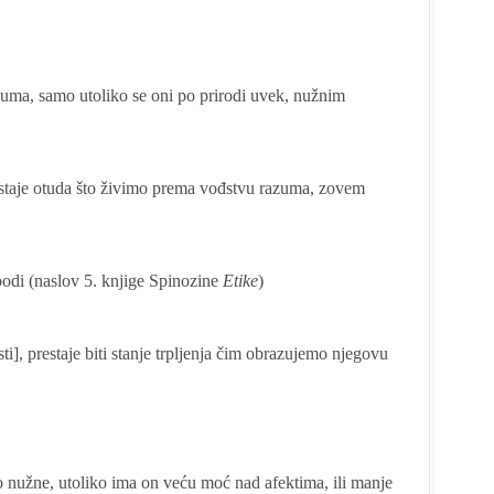
zuma, samo utoliko se oni po prirodi uvek, nužnim
ostaje otuda što živimo prema vođstvu razuma, zovem
bodi (naslov 5. knjige Spinozine
Etike
)
rasti], prestaje biti stanje trpljenja čim obrazujemo njegovu
o nužne, utoliko ima on veću moć nad afektima, ili manje