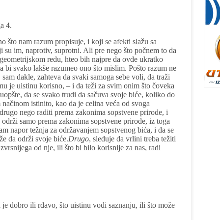
a 4.
o što nam razum propisuje, i koji se afekti slažu sa
i su im, naprotiv, suprotni. Ali pre nego što počnem to da
eometrijskom redu, hteo bih najpre da ovde ukratko
a bi svako lakše razumeo ono što mislim. Pošto razum ne
, sam dakle, zahteva da svaki samoga sebe voli, da traži
mu je uistinu korisno, – i da teži za svim onim što čoveka
 uopšte, da se svako trudi da sačuva svoje biće, koliko do
m načinom istinito, kao da je celina veća od svoga
ta drugo nego raditi prema zakonima sopstvene prirode, i
će održi samo prema zakonima sopstvene prirode, iz toga
 sam napor težnja za održavanjem sopstvenog bića, i da se
že da održi svoje biće.
Drugo
, sleduje da vrlini treba težiti
rsnijega od nje, ili što bi bilo korisnije za nas, radi
dobro ili rđavo, što uistinu vodi saznanju, ili što može