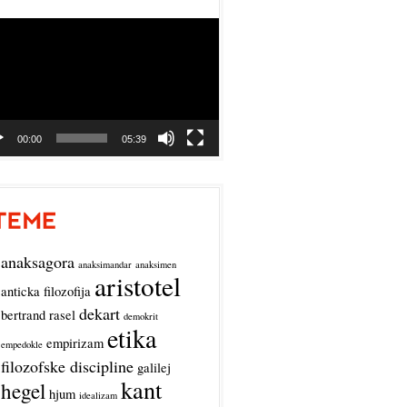
o
r
00:00
05:39
anaksagora
anaksimandar
anaksimen
aristotel
anticka filozofija
dekart
bertrand rasel
demokrit
etika
empirizam
empedokle
filozofske discipline
galilej
kant
hegel
hjum
idealizam