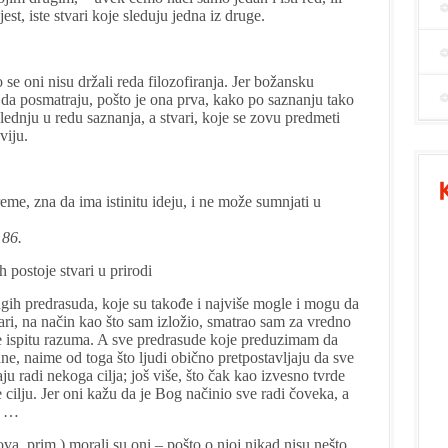
est, iste stvari koje sleduju jedna iz druge.
 se oni nisu držali reda filozofiranja. Jer božansku
 da posmatraju, pošto je ona prva, kako po saznanju tako
oslednju u redu saznanja, a stvari, koje se zovu predmeti
viju.
vreme, zna da ima istinitu ideju, i ne može sumnjati u
 86.
 postoje stvari u prirodi
ih predrasuda, koje su takođe i najviše mogle i mogu da
ari, na način kao što sam izložio, smatrao sam za vredno
 ispitu razuma. A sve predrasude koje preduzimam da
e, naime od toga što ljudi obično pretpostavljaju da sve
aju radi nekoga cilja; još više, što čak kao izvesno tvrde
ilju. Jer oni kažu da je Bog načinio sve radi čoveka, a
. …
va, prim.) morali su oni – pošto o njoj nikad nisu nešto