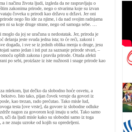
ma i načinu života ljudi, izgleda da ne raspravljaju o
pštim zakonima prirode, nego o stvarima koje su izvan
hvataju čoveka u prirodi kao državu u državi. Jer oni
prirode nego što ide za njime, i da nad svojim radnjama
ljen ni sa koje druge strane, nego od samoga sebe. …
i moglo da joj se uračuna u nedostatak. Jer, priroda je
ć delanja jeste svuda jedna ista; to će reći, zakoni i
sve događa, i sve se iz jednih oblika menja u druge, jesu
ojati samo jedan i isti put za saznanje prirode stvari, –
omoću opštih zakona i pravila prirode. Otuda afekti
rani po sebi, proizlaze iz iste nužnosti i snage prirode kao
 za mlekom, ljut dečko da slobodno hoće osvetu, a
bekstvo. Isto tako, pijan čovek veruje da govori iz
osle, kao trezan, rado prećutao. Tako misle lud,
 ovoga testa [ove vrste], da govore iz slobodne odluke
uzdrže nagon za govorom koji imaju u sebi. Tako samo
um, uči da ljudi misle kako su slobodni samo iz toga
i, a ne znaju uzroke od kojih su opredeljeni.