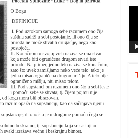
Početak Spinozine “Etike”: Bog ili priroda
Vide
O Bogu
Playe
DEFINICIJE
I. Pod uzrokom samoga sebe razumem ono čija
suština sadrži u sebi postojanje, ili ono čija se
priroda ne može shvatiti drugačije, nego kao
postojeća.
II. Konačnom u svojoj vrsti naziva se ona stvar
koja može biti ograničena drugom stvari iste
prirode. Na primer, jedno telo naziva se konačnim,
zato što uvek zamišljamo neko veće telo. tako je
jedna misao ograničena drugom mišlju. A telo nije
ograničeno mišlju, niti misao telom.
III. Pod supstancijom razumem ono što u sebi jeste
i pomoću sebe se shvata; tj. čijem pojmu nije
, od koga mora biti obrazovan.
o razum opaža na supstanciji, kao da sačinjava njenu
upstancije, ili ono što je u drugome pomoću čega se i
utno beskrajno, tj. supstanciju koja se sastoji od
h svaki izražava večnu i beskrajnu bitnost.