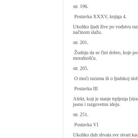
str. 196.
Postavka XXXV, knjiga 4.
Ukoliko ljudi žive po vođstvu ra
načinom slažu.
str. 201.
Žudnju da se čini dobro, koje p
moralnošću.
str. 205.
O moći razuma ili o ljudskoj slo
Postavka III
Afekt, koji je stanje trpljenja [st
jasnu i razgovetnu ideju.
str. 251.
Postavka VI
Ukoliko duh shvata sve stvari ka