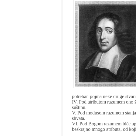
potreban pojma neke druge stvari
IV. Pod atributom razumem ono št
suštinu.
V. Pod modusom razumem stanja s
shvata.
VI. Pod Bogom razumem biće apsol
beskrajno mnogo atributa, od koji