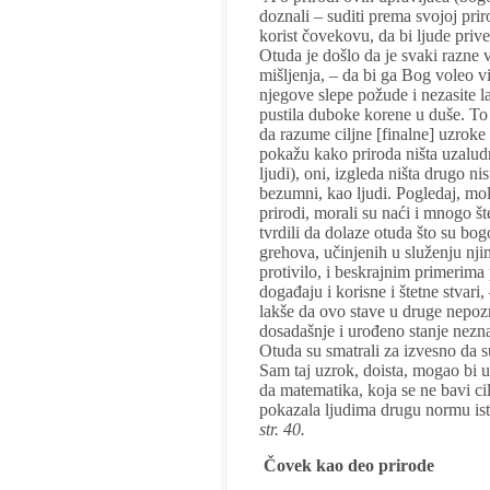
doznali – suditi prema svojoj pri
korist čovekovu, da bi ljude prive
Otuda je došlo da je svaki razne
mišljenja, – da bi ga Bog voleo vi
njegove slepe požude i nezasite l
pustila duboke korene u duše. To 
da razume ciljne [finalne] uzroke s
pokažu kako priroda ništa uzaludno
ljudi), oni, izgleda ništa drugo n
bezumni, kao ljudi. Pogledaj, mo
prirodi, morali su naći i mnogo šte
tvrdili da dolaze otuda što su bogo
grehova, učinjenih u služenju nj
protivilo, i beskrajnim primerim
događaju i korisne i štetne stvari,
lakše da ovo stave u druge nepozna
dosadašnje i urođeno stanje nezna
Otuda su smatrali za izvesno da
Sam taj uzrok, doista, mogao bi u
da matematika, koja se ne bavi ci
pokazala ljudima drugu normu ist
str. 40.
Čovek kao deo prirode