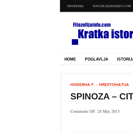
INFOPEDIJA
NOVI.FILOZOFIJAINFO.COM
HOME
POGLAVLJA
ISTORIJ
SPINOZA – CIT
on
Comments Off
24 May 2013
Spinoza
–
citati