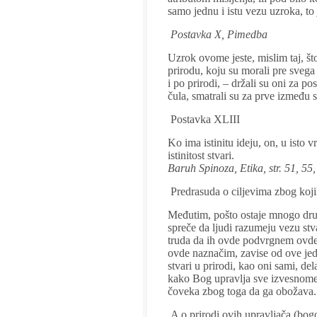
samo jednu i istu vezu uzroka, to j
Postavka X, Pimedba
Uzrok ovome jeste, mislim taj, što
prirodu, koju su morali pre svega
i po prirodi, – držali su oni za p
čula, smatrali su za prve između s
Postavka XLIII
Ko ima istinitu ideju, on, u isto 
istinitost stvari.
Baruh Spinoza, Etika, str. 51, 55,
Predrasuda o ciljevima zbog kojih
Međutim, pošto ostaje mnogo drug
spreče da ljudi razumeju vezu stv
truda da ih ovde podvrgnem ovde
ovde naznačim, zavise od ove jedn
stvari u prirodi, kao oni sami, del
kako Bog upravlja sve izvesnome c
čoveka zbog toga da ga obožava
A o prirodi ovih upravljača (bogo