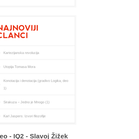
Kartezijanska revolucija
Utopija Tomasa Mora
Konotacija i denotacija (gradivo Logika, deo
1)
Sirakuza – Jedno je Mnogo (1)
Karl Jaspers: Izvori filozofije
eo - IQ2 - Slavoj Žižek