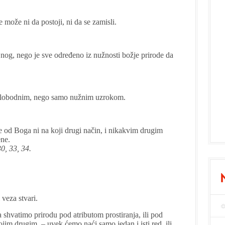
može ni da postoji, ni da se zamisli.
jnog, nego je sve određeno iz nužnosti božje prirode da
slobodnim, nego samo nužnim uzrokom.
e od Boga ni na koji drugi način, i nikakvim drugim
ene.
30, 33, 34.
 veza stvari.
shvatimo prirodu pod atributom prostiranja, ili pod
kojim drugim, – uvek ćemo naći samo jedan i isti red, ili