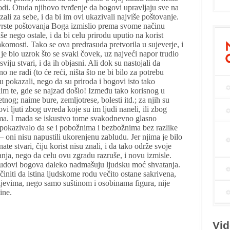
rodi. Otuda njihovo tvrđenje da bogovi upravljaju sve na
zali za sebe, i da bi im ovi ukazivali najviše poštovanje.
 vrste poštovanja Boga izmislio prema svome načinu
še nego ostale, i da bi celu prirodu uputio na korist
akomosti. Tako se ova predrasuda pretvorila u sujeverje, i
je bio uzrok što se svaki čovek, uz najveći napor trudio
viju stvari, i da ih objasni. Ali dok su nastojali da
 ne radi (to će reći, ništa što ne bi bilo za potrebu
isu pokazali, nego da su priroda i bogovi isto tako
lim te, gde se najzad došlo! Između tako korisnog u
tnog; naime bure, zemljotrese, bolesti itd.; za njih su
vi ljuti zbog uvreda koje su im ljudi naneli, ili zbog
ima. I mada se iskustvo tome svakodnevno glasno
a pokazivalo da se i pobožnima i bezbožnima bez razlike
 – oni nisu napustili ukorenjenu zabludu. Jer njima je bilo
te stvari, čiju korist nisu znali, i da tako održe svoje
nja, nego da celu ovu zgradu razruše, i novu izmisle.
 sudovi bogova daleko nadmašuju ljudsku moć shvatanja.
činiti da istina ljudskome rodu večito ostane sakrivena,
ljevima, nego samo suštinom i osobinama figura, nije
ine.
Vid