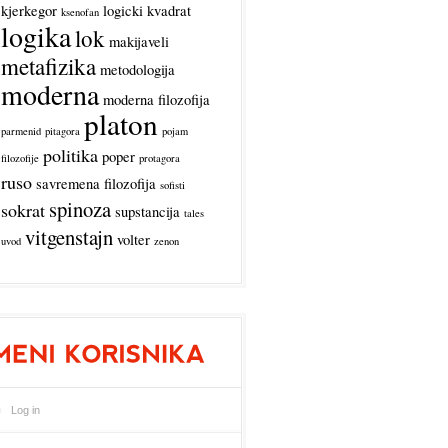
kjerkegor
logicki kvadrat
ksenofan
logika
lok
makijaveli
metafizika
metodologija
moderna
moderna filozofija
platon
parmenid
pitagora
pojam
politika
poper
filozofije
protagora
ruso
savremena filozofija
sofisti
spinoza
sokrat
supstancija
tales
vitgenstajn
volter
uvod
zenon
Log in