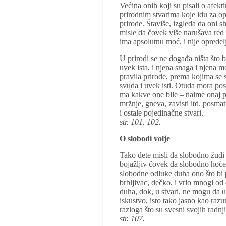
Većina onih koji su pisali o afekti
prirodnim stvarima koje idu za o
prirode. Štaviše, izgleda da oni s
misle da čovek više narušava red 
ima apsolutnu moć, i nije oprede
U prirodi se ne događa ništa što b
uvek ista, i njena snaga i njena mo
pravila prirode, prema kojima se 
svuda i uvek isti. Otuda mora post
ma kakve one bile – naime onaj p
mržnje, gneva, zavisti itd. posmat
i ostale pojedinačne stvari.
str. 101, 102.
O slobodi volje
Tako dete misli da slobodno žudi
bojažljiv čovek da slobodno hoće 
slobodne odluke duha ono što bi p
brbljivac, dečko, i vrlo mnogi od
duha, dok, u stvari, ne mogu da 
iskustvo, isto tako jasno kao raz
razloga što su svesni svojih radnj
str. 107.