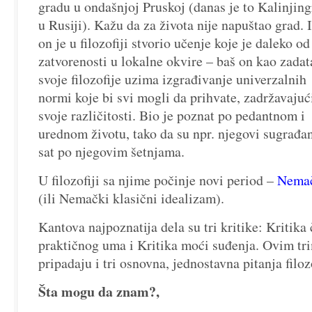
gradu u ondašnjoj Pruskoj (danas je to Kalinjing
u Rusiji). Kažu da za života nije napuštao grad. 
on je u filozofiji stvorio učenje koje je daleko od
zatvorenosti u lokalne okvire – baš on kao zadat
svoje filozofije uzima izgrađivanje univerzalnih
normi koje bi svi mogli da prihvate, zadržavajuć
svoje različitosti. Bio je poznat po pedantnom i
urednom životu, tako da su npr. njegovi sugrađan
sat po njegovim šetnjama.
U filozofiji sa njime počinje novi period –
Nemačk
(ili Nemački klasični idealizam).
Kantova najpoznatija dela su tri kritike: Kritika
praktičnog uma i Kritika moći suđenja. Ovim tr
pripadaju i tri osnovna, jednostavna pitanja filoz
Šta mogu da znam?,