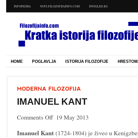
INFOPEDIJA
NOVI.FILOZOFIJAINFO.COM
DVOGLED.RS
HOME
POGLAVLJA
ISTORIJA FILOZOFIJE
HRESTOM
IMANUEL KANT
Comments Off
19 May 2013
on
Imanuel
Imanuel Kant
Kant
(1724-1804)
je živeo u Kenigzbe