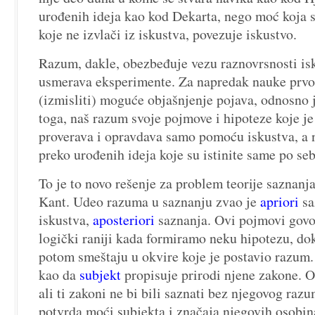
urođenih ideja kao kod Dekarta, nego moć koja
koje ne izvlači iz iskustva, povezuje iskustvo.
Razum, dakle, obezbeđuje vezu raznovrsnosti is
usmerava eksperimente. Za napredak nauke prvo 
(izmisliti) moguće objašnjenje pojava, odnosno 
toga, naš razum svoje pojmove i hipoteze koje je
proverava i opravdava samo pomoću iskustva, a n
preko urođenih ideja koje su istinite same po seb
To je to novo rešenje za problem teorije saznanja
Kant. Udeo razuma u saznanju zvao
je
apriori
sa
iskustva,
aposteriori
saznanja. Ovi pojmovi govo
logički raniji kada formiramo neku hipotezu, dok
potom smeštaju u okvire koje je postavio razum. 
kao da
subjekt
propisuje prirodi njene zakone. On
ali ti zakoni ne bi bili saznati bez njegovog razu
potvrda moći subjekta i značaja njegovih osobin