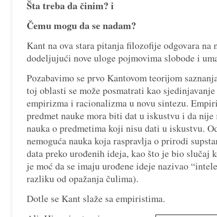
Šta treba da činim? i
Čemu mogu da se nadam?
Kant na ova stara pitanja filozofije odgovara na 
dodeljujući nove uloge pojmovima slobode i um
Pozabavimo se prvo Kantovom teorijom saznanj
toj oblasti se može posmatrati kao sjedinjavanje
empirizma i racionalizma u novu sintezu. Empir
predmet nauke mora biti dat u iskustvu i da ni
nauka o predmetima koji nisu dati u iskustvu. Od
nemoguća nauka koja raspravlja o prirodi supsta
data preko urođenih ideja, kao što je bio slučaj 
je moć da se imaju urođene ideje nazivao “intele
razliku od opažanja čulima).
Dotle se Kant slaže sa empiristima.