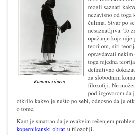
mogli saznati kakve
nezavisno od toga 
čulima. Stvar po se
nesaznatljiva. To z
opažanje koje nije
teorijom, niti teori
opravdavati nekim 
toga nijedna teorij
definitivno dokazat
za slobodnim komu
Kantova silueta
filozofiji. Ne može
pod izgovorom da j
otkrilo kakvo je nešto po sebi, odnosno da je otk
o tome.
Kant je smatrao da je ovakvim rešenjem proble
kopernikanski obrat
u filozofiji.