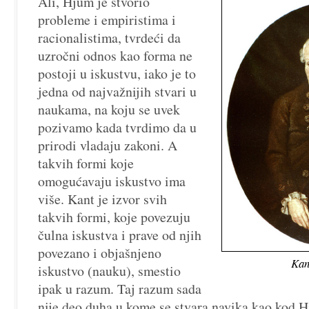
Ali, Hjum je stvorio
probleme i empiristima i
racionalistima, tvrdeći da
uzročni odnos kao forma ne
postoji u iskustvu, iako je to
jedna od najvažnijih stvari u
naukama, na koju se uvek
pozivamo kada tvrdimo da u
prirodi vladaju zakoni. A
takvih formi koje
omogućavaju iskustvo ima
više. Kant je izvor svih
takvih formi, koje povezuju
čulna iskustva i prave od njih
povezano i objašnjeno
Kan
iskustvo (nauku), smestio
ipak u razum. Taj razum sada
nije deo duha u kome se stvara navika kao kod H