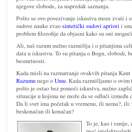
njegove slobode, za napredak saznanja.
Pošto se ovo povezivanje iskustva moze zvati i s
sudove nauke zvao
sintetički sudovi apriori
i sma
problem filozofije da objasni kako su oni mogući
Ali, naš razum nužno razmišlja i o pitanjima celi
data u iskustvu. To su pitanja o Bogu, slobodi, 
besmrtnosti.
Kada misli na razmatranje ovakvih pitanja Kant 
Razumu
nego o
Umu
. Kada razmišljamo o ovim
pošto je ostao bez pomoći iskustva, nužno zapli
situacije u kojima ne može da se odluči između 
Da li svet ima početak u vremenu, ili nema?, ili:
beskonačan ili konačan?
To je, kao i ranije,
moć intelektualnih