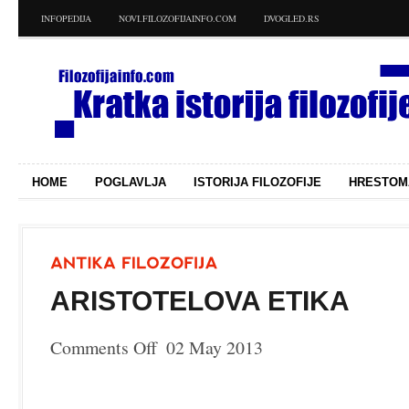
INFOPEDIJA
NOVI.FILOZOFIJAINFO.COM
DVOGLED.RS
HOME
POGLAVLJA
ISTORIJA FILOZOFIJE
HRESTOM
ARISTOTELOVA ETIKA
Comments Off
02 May 2013
on
Aristotelova
etika