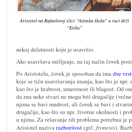
Aristotel na Rafaelovoj slici “Atinska škola” u ruci drži
“Etiku”
nekoj delatnosti koju je usavršio.
Ako usavršava mišljenje, na taj način čovek post
Po Aristotelu, čovek je sposoban da ima
dve vrst
koje se tiču usavršavanja znanja, kao što je npr.
kao što je hrabrost, umerenost ili blagost. Od o
da zna neke stvari ne mogu biti drugačije (večne
njima se bavi mudrost, ali čovek se bavi i stvari
drugačije, kao što su npr. životne okolnosti i pro
u njima. Za rešavanje tih problema potrebna je 
Aristotel naziva
razboritost
(grč.
fronesis
). Razb