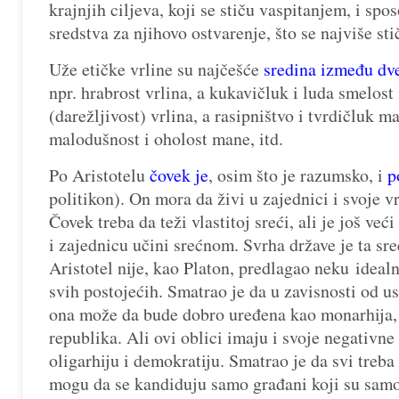
krajnjih ciljeva, koji se stiču vaspitanjem, i spo
sredstva za njihovo ostvarenje, što se najviše st
Uže etičke vrline su najčešće
sredina između dve
npr. hrabrost vrlina, a kukavičluk i luda smelos
(darežljivost) vrlina, a rasipništvo i tvrdičluk m
malodušnost i oholost mane, itd.
Po Aristotelu
čovek je
, osim što je razumsko, i
p
politikon). On mora da živi u zajednici i svoje vr
Čovek treba da teži vlastitoj sreći, ali je još ve
i zajednicu učini srećnom. Svrha države je ta sr
Aristotel nije, kao Platon, predlagao neku idealn
svih postojećih. Smatrao je da u zavisnosti od u
ona može da bude dobro uređena kao monarhija, a
republika. Ali ovi oblici imaju i svoje negativne v
oligarhiju i demokratiju. Smatrao je da svi treba 
mogu da se kandiduju samo građani koji su samos