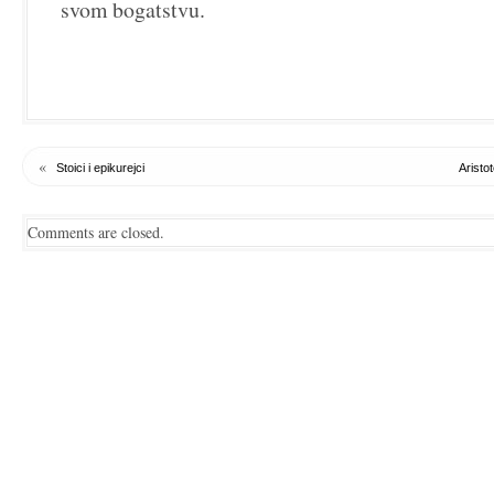
svom bogatstvu.
«
Stoici i epikurejci
Aristot
Comments are closed.