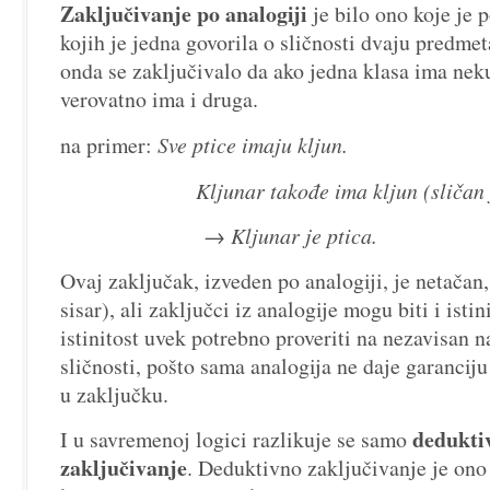
Zaključivanje po analogiji
je bilo ono koje je 
kojih je jedna govorila o sličnosti dvaju predmet
onda se zaključivalo da ako jedna klasa ima nek
verovatno ima i druga.
na primer:
Sve ptice imaju kljun.
Kljunar takođe ima kljun (sličan je
→ Kljunar je ptica.
Ovaj zaključak, izveden po analogiji, je netačan, 
sisar), ali zaključci iz analogije mogu biti i isti
istinitost uvek potrebno proveriti na nezavisan 
sličnosti, pošto sama analogija ne daje garanciju
u zaključku.
dedukti
I u savremenoj logici razlikuje se samo
zaključivanje
. Deduktivno zaključivanje je ono 