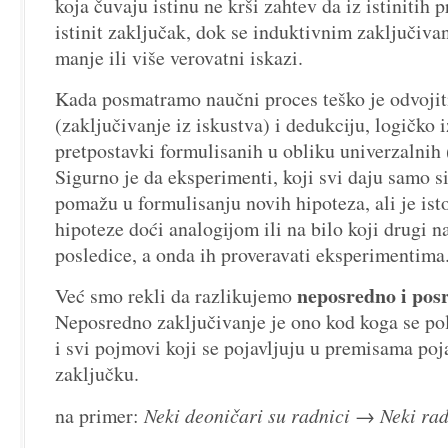
koja čuvaju istinu ne krši zahtev da iz istinitih 
istinit zaključak, dok se induktivnim zaključiv
manje ili više verovatni iskazi.
Kada posmatramo naučni proces teško je odvojit
(zaključivanje iz iskustva) i dedukciju, logičko 
pretpostavki formulisanih u obliku univerzalnih 
Sigurno je da eksperimenti, koji svi daju samo s
pomažu u formulisanju novih hipoteza, ali je is
hipoteze doći analogijom ili na bilo koji drugi n
posledice, a onda ih proveravati eksperimentima
neposredno i pos
Već smo rekli da razlikujemo
Neposredno zaključivanje je ono kod koga se po
i svi pojmovi koji se pojavljuju u premisama poja
zaključku.
na primer:
Neki deoničari su radnici → Neki rad