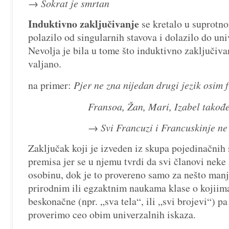
→ Sokrat je smrtan
Induktivno zaključivanje
se kretalo u suprotn
polazilo od singularnih stavova i dolazilo do uni
Nevolja je bila u tome što induktivno zaključivan
valjano.
na primer:
Pjer ne zna nijedan drugi jezik osim
Fransoa, Žan, Mari, Izabel takođ
→ Svi Francuzi i Francuskinje ne znaj
Zaključak koji je izveden iz skupa pojedinačnih s
premisa jer se u njemu tvrdi da svi članovi neke
osobinu, dok je to provereno samo za nešto manji
prirodnim ili egzaktnim naukama klase o kojiima
beskonačne (npr. „sva tela“, ili „svi brojevi“) p
proverimo ceo obim univerzalnih iskaza.