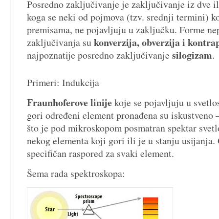
Posredno zaključivanje je zaključivanje iz dve il
koga se neki od pojmova (tzv. srednji termini) ko
premisama, ne pojavljuju u zaključku. Forme n
konverzija, obverzija i kontra
zaključivanja su
silogizam
najpoznatije posredno zaključivanje
.
Primeri: Indukcija
Fraunhoferove linije
koje se pojavljuju u svetlo
gori određeni element pronađena su iskustveno 
što je pod mikroskopom posmatran spektar svetlo
nekog elementa koji gori ili je u stanju usijanja.
specifičan raspored za svaki element.
Šema rada spektroskopa: