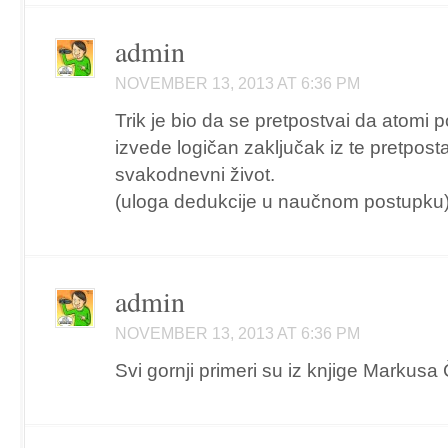
admin
NOVEMBER 13, 2013 AT 6:36 PM
Trik je bio da se pretpostvai da atomi 
izvede logičan zaključak iz te pretpost
svakodnevni život.
(uloga dedukcije u naučnom postupku
admin
NOVEMBER 13, 2013 AT 6:36 PM
Svi gornji primeri su iz knjige Marku