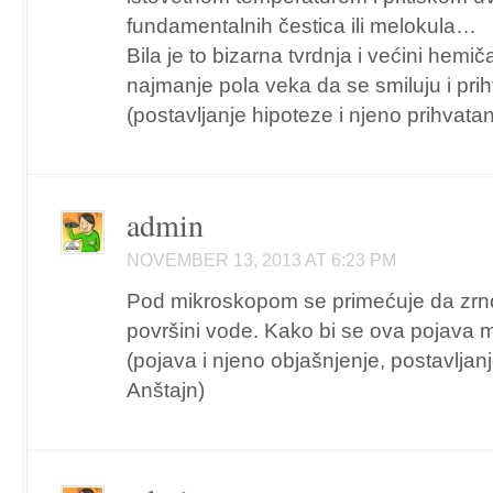
fundamentalnih čestica ili melokula…
Bila je to bizarna tvrdnja i većini hemi
najmanje pola veka da se smiluju i prih
(postavljanje hipoteze i njeno prihvatan
admin
NOVEMBER 13, 2013 AT 6:23 PM
Pod mikroskopom se primećuje da zrnc
površini vode. Kako bi se ova pojava m
(pojava i njeno objašnjenje, postavljanj
Anštajn)