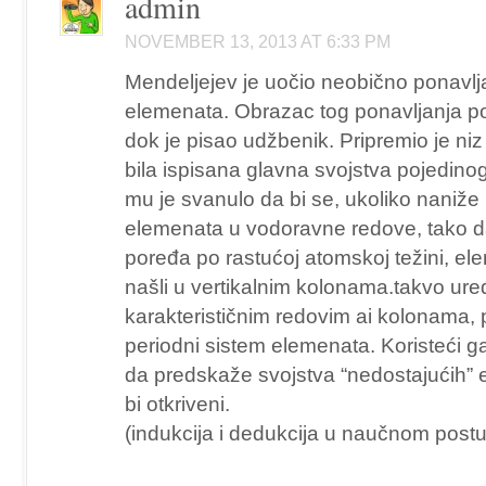
admin
NOVEMBER 13, 2013 AT 6:33 PM
Mendeljejev je uočio neobično ponavlj
elemenata. Obrazac tog ponavljanja p
dok je pisao udžbenik. Pripremio je niz
bila ispisana glavna svojstva pojedin
mu je svanulo da bi se, ukoliko naniže
elemenata u vodoravne redove, tako 
poređa po rastućoj atomskoj težini, ele
našli u vertikalnim kolonama.takvo ur
karakterističnim redovim ai kolonama, 
periodni sistem elemenata. Koristeći 
da predskaže svojstva “nedostajućih” 
bi otkriveni.
(indukcija i dedukcija u naučnom post