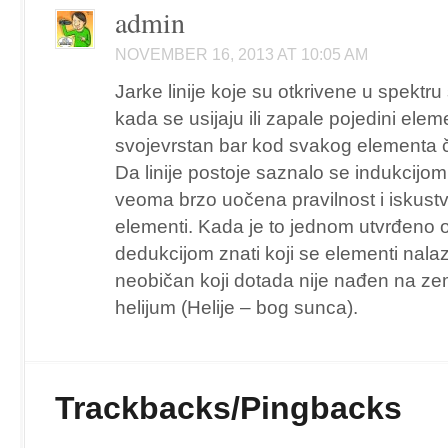
admin
NOVEMBER 16, 2013 AT 10:05 AM
Jarke linije koje su otkrivene u spektru 
kada se usijaju ili zapale pojedini ele
svojevrstan bar kod svakog elementa čitl
Da linije postoje saznalo se indukcijom,
veoma brzo uočena pravilnost i iskustve
elementi. Kada je to jednom utvrđeno
dedukcijom znati koji se elementi nal
neobičan koji dotada nije nađen na zem
helijum (Helije – bog sunca).
Trackbacks/Pingbacks