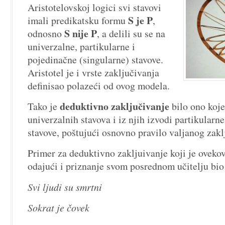
Aristotelovskoj logici svi stavovi
S je P
imali predikatsku formu
,
S nije P
odnosno
, a delili su se na
univerzalne, partikularne i
pojedinačne (singularne) stavove.
Aristotel je i vrste zaključivanja
definisao polazeći od ovog modela.
deduktivno zaključivanje
Tako je
bilo ono koje
univerzalnih stavova i iz njih izvodi partikularne
stavove, poštujući osnovno pravilo valjanog zakl
Primer za deduktivno zakljuivanje koji je ovekov
odajući i priznanje svom posrednom učitelju bio 
Svi ljudi su smrtni
Sokrat je čovek