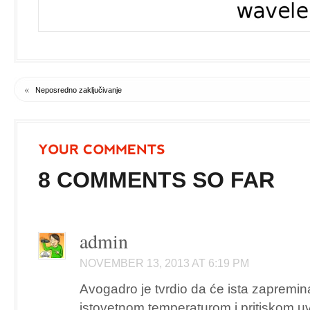
«
Neposredno zaključivanje
8 COMMENTS SO FAR
admin
NOVEMBER 13, 2013 AT 6:19 PM
Avogadro je tvrdio da će ista zapremi
istovetnom temperaturom i pritiskom uve