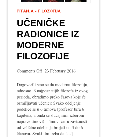
UČENIČKE
RADIONICE IZ
MODERNE
FILOZOFIJE
on
Comments Off
23 February 2016
Učeničke
radionice
Dogovorili smo se da modernu filozofiju,
iz
odnosno, 6 najpoznatijih filozofa iz ovog
Moderne
perioda, obradimo preko časova koje će
filozofije
osmišljavati učenici: Svako odeljenje
podeliće se u 6 timova (profesor bira 6
kapitena, a onda se slučajniim izborom
naprave timovi). Timovi će, u zavisnosti
od veličine odeljenja brojati od 3 do 6
članova. Svaki tim treba da […]