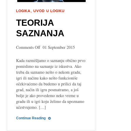
TEORIJA
SAZNANJA
on
Comments Off
01 September 2015
Teorija
saznanja
Kada razmišljamo o saznanju obično prvo
pomislimo na saznanje iz iskustva. Ako
treba da saznamo nešto o nekom gradu,
igri ili načinu kako nešto funkcioniše
očekivaćemo da budemo u prilici da taj
grad, način ili igru posmatramo, a još
bolje je ako provedemo neko vreme u
gradu ili u igri koju želimo da upoznamo
učestvujemo. […]
Continue Reading