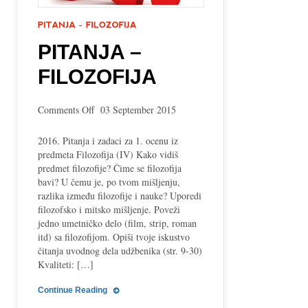
PITANJA –
FILOZOFIJA
on
Comments Off
03 September 2015
Pitanja
–
2016. Pitanja i zadaci za 1. ocenu iz
Filozofija
predmeta Filozofija (IV) Kako vidiš
predmet filozofije? Čime se filozofija
bavi? U čemu je, po tvom mišljenju,
razlika između filozofije i nauke? Uporedi
filozofsko i mitsko mišljenje. Poveži
jedno umetničko delo (film, strip, roman
itd) sa filozofijom. Opiši tvoje iskustvo
čitanja uvodnog dela udžbenika (str. 9-30)
Kvaliteti: […]
Continue Reading