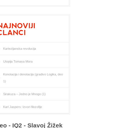
Kartezijanska revolucija
Utopija Tomasa Mora
Konotacija i denotacija (gradivo Logika, deo
1)
Sirakuza – Jedno je Mnogo (1)
Karl Jaspers: Izvori filozofije
eo - IQ2 - Slavoj Žižek