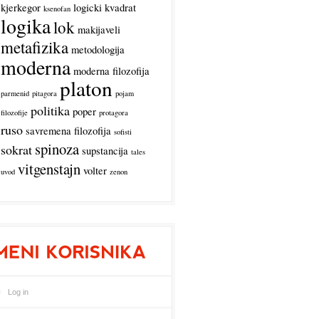
kjerkegor
logicki kvadrat
ksenofan
logika
lok
makijaveli
metafizika
metodologija
moderna
moderna filozofija
platon
parmenid
pitagora
pojam
politika
poper
filozofije
protagora
ruso
savremena filozofija
sofisti
spinoza
sokrat
supstancija
tales
vitgenstajn
volter
uvod
zenon
Log in