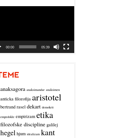
o
r
00:00
05:39
anaksagora
anaksimandar
anaksimen
aristotel
anticka filozofija
dekart
bertrand rasel
demokrit
etika
empirizam
empedokle
filozofske discipline
galilej
kant
hegel
hjum
idealizam