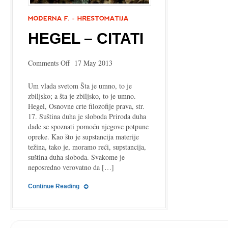
HEGEL – CITATI
on
Comments Off
17 May 2013
Hegel
–
Um vlada svetom Šta je umno, to je
citati
zbiljsko; a šta je zbiljsko, to je umno.
Hegel, Osnovne crte filozofije prava, str.
17. Suština duha je sloboda Priroda duha
dade se spoznati pomoću njegove potpune
opreke. Kao što je supstancija materije
težina, tako je, moramo reći, supstancija,
suština duha sloboda. Svakome je
neposredno verovatno da […]
Continue Reading