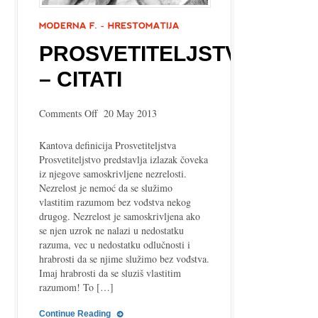
PROSVETITELJSTVO
– CITATI
on
Comments Off
20 May 2013
Prosvetiteljstvo
–
Kantova definicija Prosvetiteljstva
citati
Prosvetiteljstvo predstavlja izlazak čoveka
iz njegove samoskrivljene nezrelosti.
Nezrelost je nemoć da se služimo
vlastitim razumom bez vođstva nekog
drugog. Nezrelost je samoskrivljena ako
se njen uzrok ne nalazi u nedostatku
razuma, vec u nedostatku odlučnosti i
hrabrosti da se njime služimo bez vođstva.
Imaj hrabrosti da se sluziš vlastitim
razumom! To […]
Continue Reading