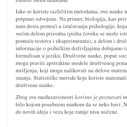
Iako se koriste različitim metodama, ove nauke 
potpuno odvojene. Na primer, biologija, kao pr
nam dosta pomoći u izučavanju psihologije, koja
većim delom prirodna (psiha čoveka se može istr
pomoću testova i eksperimenata), a delom i dru
informacije o psihičkim doživljajima dobijamo iz
formulisan u jeziku. Društvene nauke, poput sociol
mogu praviti apstraktne modele društvenog ponaš
mišljenja, koji mogu nalikovati na delove matemat
znanja. Statističke metode koje koriste matemat
društvene nauke.
Zbog ove međuzavisnosti
korisno je poznavati 
bilo kojom posebnom naukom da se neko bavi. N
do novih ideja i veza koje ranije nisu uočene.