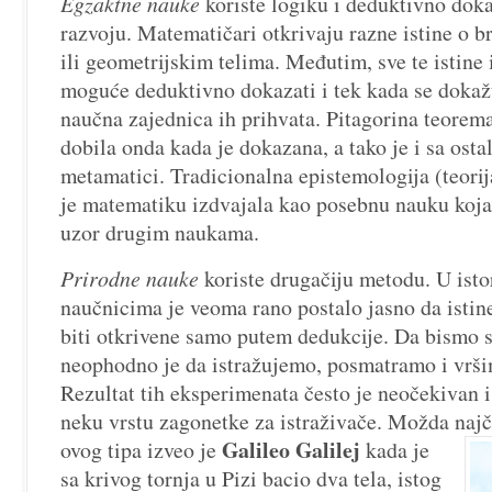
Egzaktne nauke
koriste logiku i deduktivno dok
razvoju. Matematičari otkrivaju razne istine o 
ili geometrijskim telima. Međutim, sve te istine 
moguće deduktivno dokazati i tek kada se dokaž
naučna zajednica ih prihvata. Pitagorina teorema 
dobila onda kada je dokazana, a tako je i sa osta
metamatici. Tradicionalna epistemologija (teori
je matematiku izdvajala kao posebnu nauku koja
uzor drugim naukama.
Prirodne nauke
koriste drugačiju metodu. U istor
naučnicima je veoma rano postalo jasno da istin
biti otkrivene samo putem dedukcije. Da bismo s
neophodno je da istražujemo, posmatramo i vrš
Rezultat tih eksperimenata često je neočekivan i
neku vrstu zagonetke za istraživače. Možda naj
Galileo Galilej
ovog tipa
izveo je
kada je
sa krivog tornja u Pizi bacio dva tela, istog