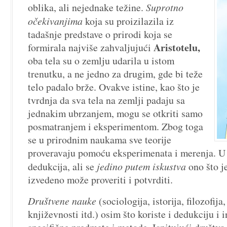
oblika, ali nejednake težine.
Suprotno
očekivanjima
koja su proizilazila iz
tadašnje predstave o prirodi koja se
Aristotelu,
formirala najviše zahvaljujući
oba tela su o zemlju udarila u istom
trenutku, a ne jedno za drugim, gde bi teže
telo padalo brže. Ovakve istine, kao što je
tvrdnja da sva tela na zemlji padaju sa
jednakim ubrzanjem, mogu se otkriti samo
posmatranjem i eksperimentom. Zbog toga
se u prirodnim naukama sve teorije
proveravaju pomoću eksperimenata i merenja. U 
dedukcija, ali se
jedino putem iskustva
ono što j
izvedeno može proveriti i potvrditi.
Društvene nauke
(sociologija, istorija, filozofija,
književnosti itd.) osim što koriste i dedukciju i 