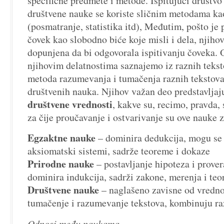
specifične predmete i metode. Ispitujući društvo 
društvene nauke se koriste sličnim metodama ka
(posmatranje, statistika itd), Međutim, pošto je
čovek kao slobodno biće koje misli i dela, njiho
dopunjena da bi odgovorala ispitivanju čoveka. O
njihovim delatnostima saznajemo iz raznih teksto
metoda razumevanja i tumačenja raznih tekstova 
društvenih nauka. Njihov važan deo predstavljaj
društvene vrednosti
, kakve su, recimo, pravda, 
za čije proučavanje i ostvarivanje su ove nauke 
Egzaktne nauke
– dominira dedukcija, mogu se 
aksiomatski sistemi, sadrže teoreme i dokaze
Prirodne nauke
– postavljanje hipoteza i prove
dominira indukcija, sadrži zakone, merenja i teor
Društvene nauke
– naglašeno zavisne od vredno
tumačenje i razumevanje tekstova, kombinuju r
Odnosi među naukama