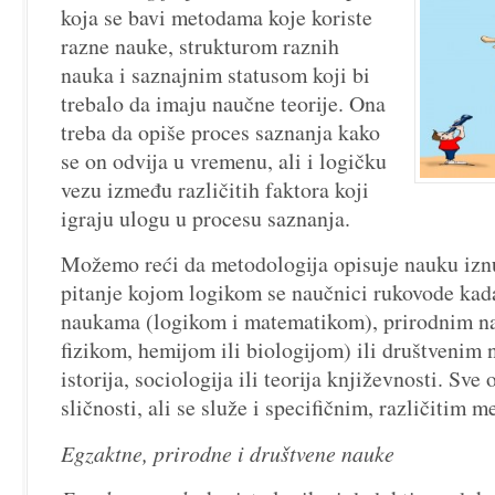
koja se bavi metodama koje koriste
razne nauke, strukturom raznih
nauka i saznajnim statusom koji bi
trebalo da imaju naučne teorije. Ona
treba da opiše proces saznanja kako
se on odvija u vremenu, ali i logičku
vezu između različitih faktora koji
igraju ulogu u procesu saznanja.
Možemo reći da metodologija opisuje nauku izn
pitanje kojom logikom se naučnici rukovode kad
naukama (logikom i matematikom), prirodnim n
fizikom, hemijom ili biologijom) ili društvenim
istorija, sociologija ili teorija književnosti. Sve
sličnosti, ali se služe i specifičnim, različitim 
Egzaktne, prirodne i društvene nauke