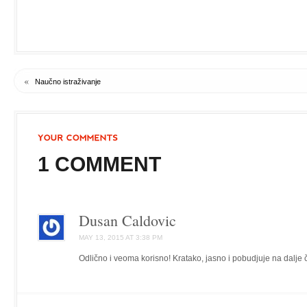
«
Naučno istraživanje
1 COMMENT
Dusan Caldovic
MAY 13, 2015 AT 3:38 PM
Odlično i veoma korisno! Kratako, jasno i pobudjuje na dalje č