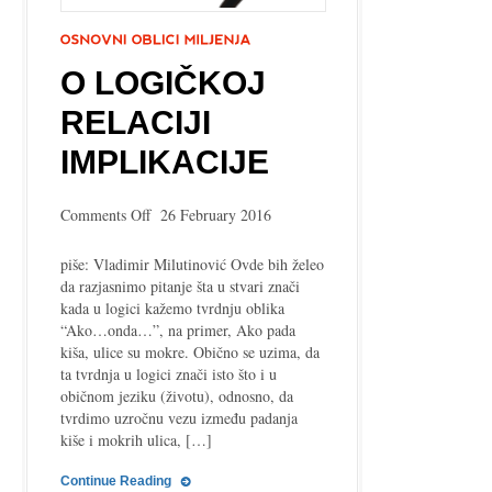
O LOGIČKOJ
RELACIJI
IMPLIKACIJE
on
Comments Off
26 February 2016
O
logičkoj
piše: Vladimir Milutinović Ovde bih želeo
relaciji
da razjasnimo pitanje šta u stvari znači
implikacije
kada u logici kažemo tvrdnju oblika
“Ako…onda…”, na primer, Ako pada
kiša, ulice su mokre. Obično se uzima, da
ta tvrdnja u logici znači isto što i u
običnom jeziku (životu), odnosno, da
tvrdimo uzročnu vezu između padanja
kiše i mokrih ulica, […]
Continue Reading