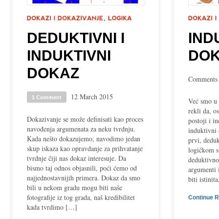
DEDUKTIVNI I
IND
INDUKTIVNI
DO
DOKAZ
Comments 
12 March 2015
1 Comment
Već smo u 
rekli da, 
Dokazivanje se može definisati kao proces
postoji i i
navođenja argumenata za neku tvrdnju.
induktivni
Kada nešto dokazujemo, navodimo jedan
prvi, deduk
skup iskaza kao opravdanje za prihvatanje
logičkom s
tvrdnje čiji nas dokaz interesuje. Da
deduktivno
bismo taj odnos objasnili, poći ćemo od
argumenti i
najjednostavnijih primera. Dokaz da smo
biti istinit
bili u nekom gradu mogu biti naše
fotografije iz tog grada, naš kredibilitet
Continue 
kada tvrdimo […]