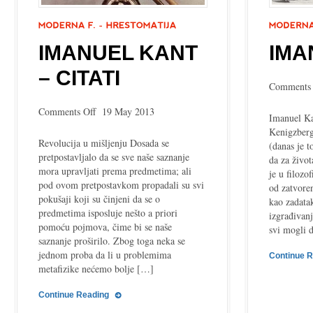
IMANUEL KANT
IMA
– CITATI
Comments 
on
Comments Off
19 May 2013
Imanuel Ka
Imanuel
Kenigzberg
Kant
Revolucija u mišljenju Dosada se
(danas je t
–
pretpostavljalo da se sve naše saznanje
da za život
citati
mora upravljati prema predmetima; ali
je u filozo
pod ovom pretpostavkom propadali su svi
od zatvoren
pokušaji koji su činjeni da se o
kao zadatak
predmetima isposluje nešto a priori
izgrađivan
pomoću pojmova, čime bi se naše
svi mogli 
saznanje proširilo. Zbog toga neka se
jednom proba da li u problemima
Continue 
metafizike nećemo bolje […]
Continue Reading