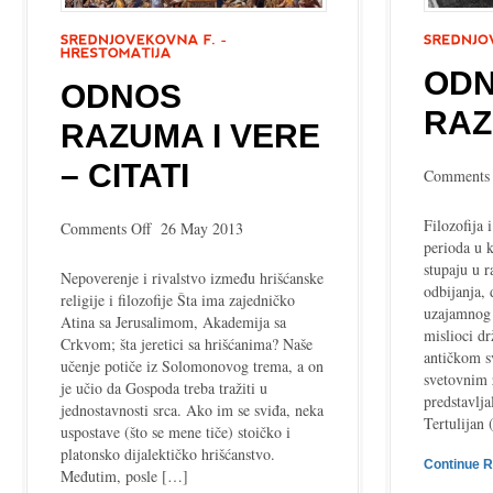
OD
ODNOS
RAZ
RAZUMA I VERE
– CITATI
Comments 
Filozofija 
on
Comments Off
26 May 2013
perioda u k
Odnos
stupaju u r
razuma
Nepoverenje i rivalstvo između hrišćanske
odbijanja, 
i
religije i filozofije Šta ima zajedničko
uzajamnog 
vere
Atina sa Jerusalimom, Akademija sa
mislioci dr
–
Crkvom; šta jeretici sa hrišćanima? Naše
antičkom s
citati
učenje potiče iz Solomonovog trema, a on
svetovnim 
je učio da Gospoda treba tražiti u
predstavlja
jednostavnosti srca. Ako im se sviđa, neka
Tertulijan 
uspostave (što se mene tiče) stoičko i
platonsko dijalektičko hrišćanstvo.
Continue 
Međutim, posle […]