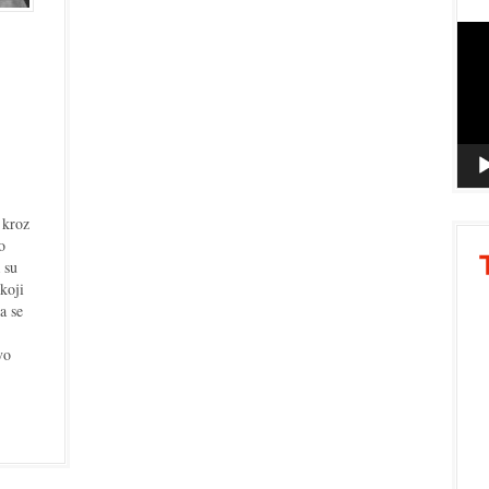
Vide
Playe
a kroz
o
 su
koji
da se
vo