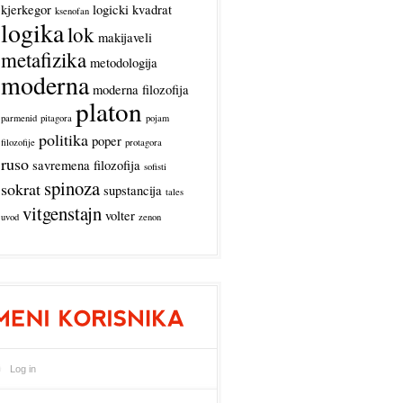
kjerkegor
logicki kvadrat
ksenofan
logika
lok
makijaveli
metafizika
metodologija
moderna
moderna filozofija
platon
parmenid
pitagora
pojam
politika
poper
filozofije
protagora
ruso
savremena filozofija
sofisti
spinoza
sokrat
supstancija
tales
vitgenstajn
volter
uvod
zenon
Log in