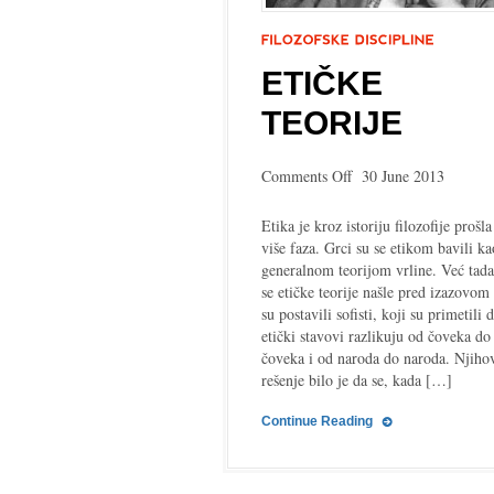
ETIČKE
TEORIJE
on
Comments Off
30 June 2013
Etičke
teorije
Etika je kroz istoriju filozofije prošl
više faza. Grci su se etikom bavili ka
generalnom teorijom vrline. Već tada
se etičke teorije našle pred izazovom 
su postavili sofisti, koji su primetili 
etički stavovi razlikuju od čoveka do
čoveka i od naroda do naroda. Njiho
rešenje bilo je da se, kada […]
Continue Reading