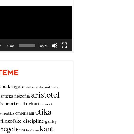
o
r
00:00
05:39
anaksagora
anaksimandar
anaksimen
aristotel
anticka filozofija
dekart
bertrand rasel
demokrit
etika
empirizam
empedokle
filozofske discipline
galilej
kant
hegel
hjum
idealizam