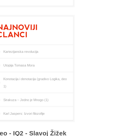
Kartezijanska revolucija
Utopija Tomasa Mora
Konotacija i denotacija (gradivo Logika, deo
1)
Sirakuza – Jedno je Mnogo (1)
Karl Jaspers: Izvori filozofije
eo - IQ2 - Slavoj Žižek