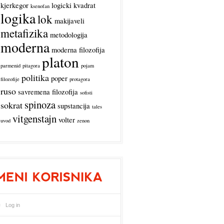
kjerkegor
logicki kvadrat
ksenofan
logika
lok
makijaveli
metafizika
metodologija
moderna
moderna filozofija
platon
parmenid
pitagora
pojam
politika
poper
filozofije
protagora
ruso
savremena filozofija
sofisti
spinoza
sokrat
supstancija
tales
vitgenstajn
volter
uvod
zenon
Log in