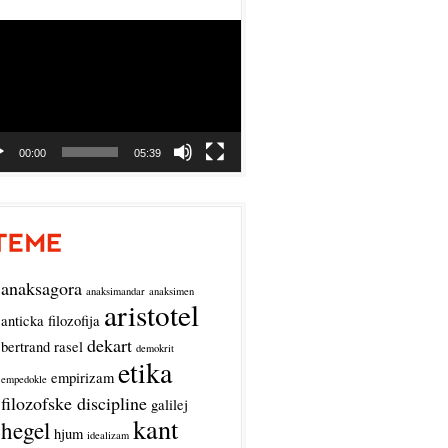
o
r
00:00
05:39
anaksagora
anaksimandar
anaksimen
aristotel
anticka filozofija
dekart
bertrand rasel
demokrit
etika
empirizam
empedokle
filozofske discipline
galilej
kant
hegel
hjum
idealizam