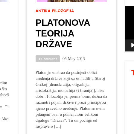
Vide
Playe
PLATONOVA
TEORIJA
DRŽAVE
05 May 2013
1 Comment
Platon je smatrao da postojeći oblici
uređenja države koji su se nudili u Staroj
vrdim
Grčkoj [demokratija, oligarhija,
o što
aristokratija, monarhija (i tiranija)], nisu
Nećeš
dobri. Filozofija je, prema tome, dužna da
razmotri pojam države i pruži principe za
m. Ti
njeno pravedno uređenje. Platon se ovim
pitanjem bavi u pomenutom velikom
? Ako
dijalogu “Država“. Tu on počinje od
rasprave o […]