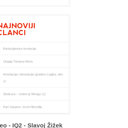
Kartezijanska revolucija
Utopija Tomasa Mora
Konotacija i denotacija (gradivo Logika, deo
1)
Sirakuza – Jedno je Mnogo (1)
Karl Jaspers: Izvori filozofije
eo - IQ2 - Slavoj Žižek