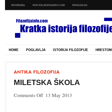
INFOPEDIJA
NOVI.FILOZOFIJAINFO.COM
DVOGLED.RS
HOME
POGLAVLJA
ISTORIJA FILOZOFIJE
HRESTOM
MILETSKA ŠKOLA
Comments Off
13 May 2013
on
Miletska
škola