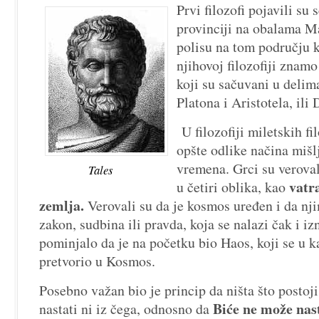
Prvi filozofi pojavili su 
provinciji na obalama M
polisu na tom području 
njihovoj filozofiji znam
koji su sačuvani u delima
Platona i Aristotela, ili
U filozofiji miletskih fi
opšte odlike načina mišl
vremena. Grci su verovali
Tales
vatr
u četiri oblika, kao
zemlja.
Verovali su da je kosmos uređen i da nj
zakon, sudbina ili pravda, koja se nalazi čak i i
pominjalo da je na početku bio Haos, koji se u 
pretvorio u Kosmos.
Posebno važan bio je princip da ništa što posto
Biće ne može nast
nastati ni iz čega, odnosno da