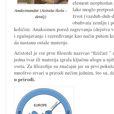
element neophodan z
lako moglo pretposta
Anaksimandar (Atinska škola –
život (vazduh-duh-du
detalj)
obuhvata zemlju i p
količini. Anaksimen pored zagrevanja (dejstva va
i zgušnjavanje i razređivanje kao način putem 
da nastanu ostale materije.
Aristotel je sve prve filozofe nazivao “fizičari ” 
jedna tvar ili materija igrala ključnu ulogu u n
sveta. Za filozofiju su značajni jer su prvi pokuš
mnoštvo stvari u prirodi nečim jednim, što su, da
u prirodi.