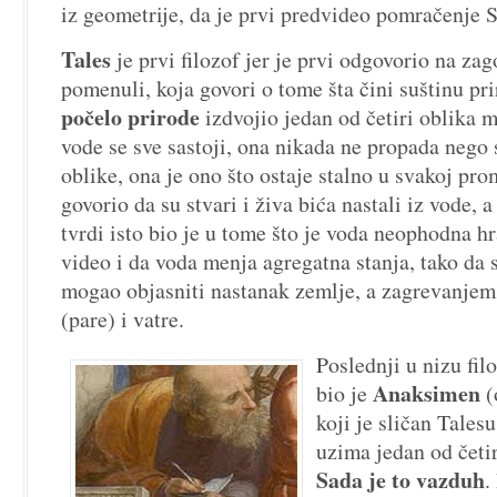
iz geometrije, da je prvi predvideo pomračenje 
Tales
je prvi filozof jer je prvi odgovorio na za
pomenuli, koja govori o tome šta čini suštinu pr
počelo prirode
izdvojio jedan od četiri oblika m
vode se sve sastoji, ona nikada ne propada nego
oblike, ona je ono što ostaje stalno u svakoj pro
govorio da su stvari i živa bića nastali iz vode, 
tvrdi isto bio je u tome što je voda neophodna h
video i da voda menja agregatna stanja, tako da
mogao objasniti nastanak zemlje, a zagrevanje
(pare) i vatre.
Poslednji u nizu fil
Anaksimen
bio je
(
koji je sličan Tales
uzima jedan od četi
Sada je to vazduh
.