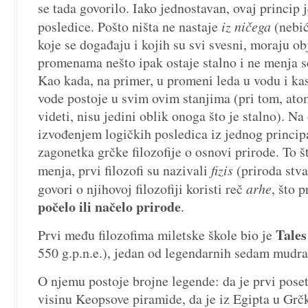
se tada govorilo. Iako jednostavan, ovaj princip
posledice. Pošto ništa ne nastaje
iz ničega
(nebi
koje se događaju i kojih su svi svesni, moraju ob
promenama nešto ipak ostaje stalno i ne menja s
Kao kada, na primer, u promeni leda u vodu i kas
vode postoje u svim ovim stanjima (pri tom, ato
videti, nisu jedini oblik onoga što je stalno). Na
izvođenjem logičkih posledica iz jednog principa
zagonetka grčke filozofije o osnovi prirode. To 
menja, prvi filozofi su nazivali
fizis
(priroda stva
govori o njihovoj filozofiji koristi reč
arhe
, što 
počelo ili načelo prirode
.
Tale
Prvi među filozofima miletske škole bio je
550 g.p.n.e.), jedan od legendarnih sedam mudrac
O njemu postoje brojne legende: da je prvi poset
visinu Keopsove piramide, da je iz Egipta u Grč