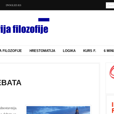
DVOGLED.RS
A FILOZOFIJE
HRESTOMATIJA
LOGIKA
KURS F.
6 MIN
EBATA
ednostavnija.
 a debata se