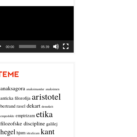
o
r
00:00
05:39
anaksagora
anaksimandar
anaksimen
aristotel
anticka filozofija
dekart
bertrand rasel
demokrit
etika
empirizam
empedokle
filozofske discipline
galilej
kant
hegel
hjum
idealizam