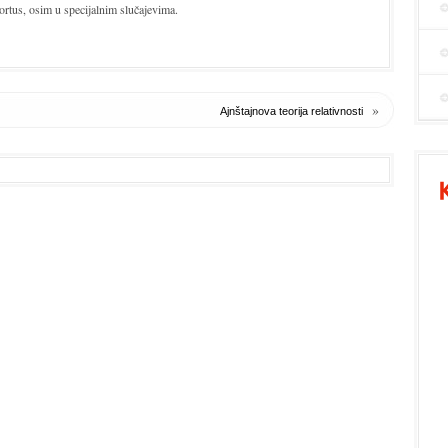
ortus, osim u specijalnim slučajevima.
»
Ajnštajnova teorija relativnosti