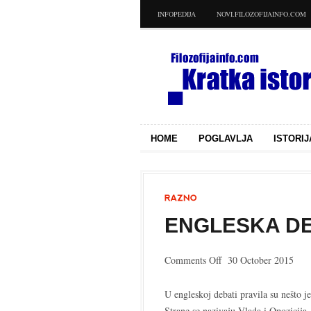
INFOPEDIJA
NOVI.FILOZOFIJAINFO.COM
HOME
POGLAVLJA
ISTORIJ
ENGLESKA D
on
Comments Off
30 October 2015
Engleska
debata
U engleskoj debati pravila su nešto j
Strane se nazivaju Vlada i Opozicija,