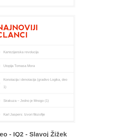
Kartezijanska revolucija
Utopija Tomasa Mora
Konotacija i denotacija (gradivo Logika, deo
1)
Sirakuza – Jedno je Mnogo (1)
Karl Jaspers: Izvori filozofije
eo - IQ2 - Slavoj Žižek