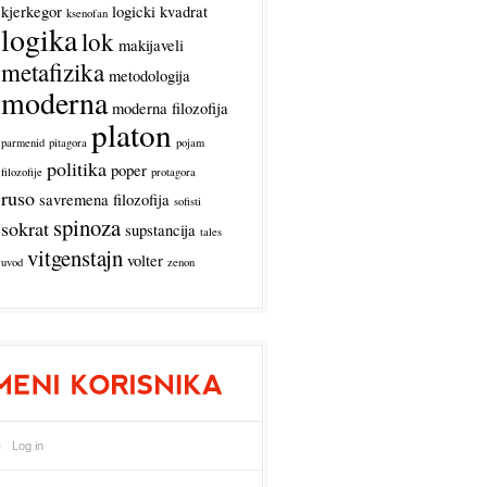
kjerkegor
logicki kvadrat
ksenofan
logika
lok
makijaveli
metafizika
metodologija
moderna
moderna filozofija
platon
parmenid
pitagora
pojam
politika
poper
filozofije
protagora
ruso
savremena filozofija
sofisti
spinoza
sokrat
supstancija
tales
vitgenstajn
volter
uvod
zenon
Log in