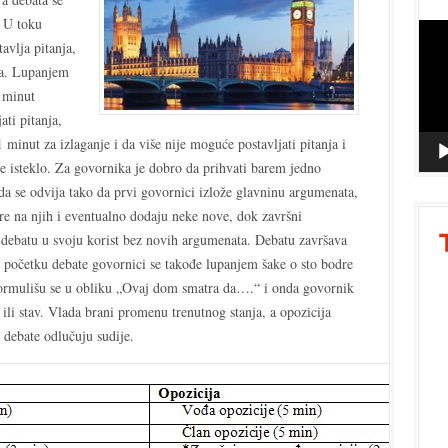
. U toku
Vide
avlja pitanja,
Playe
ta. Lupanjem
1 minut
ati pitanja,
 minut za izlaganje i da više nije moguće postavljati pitanja i
e isteklo. Za govornika je dobro da prihvati barem jedno
da se odvija tako da prvi govornici izlože glavninu argumenata,
re na njih i eventualno dodaju neke nove, dok završni
u debatu u svoju korist bez novih argumenata. Debatu završava
a početku debate govornici se takođe lupanjem šake o sto bodre
 formulišu se u obliku „Ovaj dom smatra da….“ i onda govornik
ili stav. Vlada brani promenu trenutnog stanja, a opozicija
 debate odlučuju sudije.