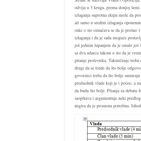
odvija u 3 kruga, prema donjoj šemi
izlaganja suprotna ekipa može da post
ali samo u sredini izlaganja oponena
ruke o sto označava se da je prošao 
izlaganja i da je sada moguće postavlj
još jednim lupanjem da je ostalo još 1
sa dva udarca šakom o sto da je vrem
pitanje protivnika. Takmičenje treba 
drugi da se trude da što bolje odgovo
govornici treba da što bolje sumiraj
predsednik vlade koji je i počeo, a n
da budu što bolji. Pitanja za debatu
saopštava i argumentuje neki predlog 
negira da je promena potrebna. Ishod