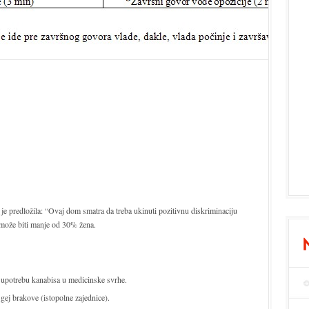
je predložila: “Ovaj dom smatra da treba ukinuti pozitivnu diskriminaciju
 može biti manje od 30% žena.
i upotrebu kanabisa u medicinske svrhe.
gej brakove (istopolne zajednice).