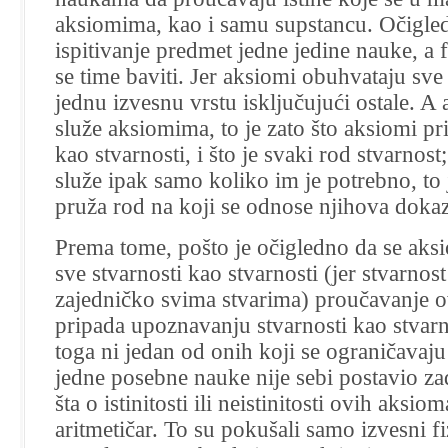
aksiomima, kao i samu supstancu. Očigle
ispitivanje predmet jedne jedine nauke, a fi
se time baviti. Jer aksiomi obuhvataju sve 
jednu izvesnu vrstu isključujući ostale. A 
služe aksiomima, to je zato što aksiomi pr
kao stvarnosti, i što je svaki rod stvarnost;
služe ipak samo koliko im je potrebno, to 
pruža rod na koji se odnose njihova dokaz
Prema tome, pošto je očigledno da se aks
sve stvarnosti kao stvarnosti (jer stvarnost
zajedničko svima stvarima) proučavanje ov
pripada upoznavanju stvarnosti kao stvar
toga ni jedan od onih koji se ograničavaju 
jedne posebne nauke nije sebi postavio z
šta o istinitosti ili neistinitosti ovih aksio
aritmetičar. To su pokušali samo izvesni fizi