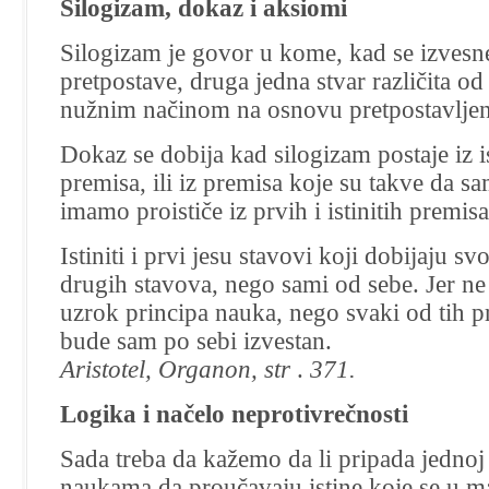
Silogizam, dokaz i aksiomi
Silogizam je govor u kome, kad se izvesne
pretpostave, druga jedna stvar različita od 
nužnim načinom na osnovu pretpostavljeni
Dokaz se dobija kad silogizam postaje iz is
premisa, ili iz premisa koje su takve da s
imamo proističe iz prvih i istinitih premis
Istiniti i prvi jesu stavovi koji dobijaju s
drugih stavova, nego sami od sebe. Jer ne t
uzrok principa nauka, nego svaki od tih pr
bude sam po sebi izvestan.
Aristotel, Organon, str
.
371.
Logika i načelo neprotivrečnosti
Sada treba da kažemo da li pripada jednoj 
naukama da proučavaju istine koje se u m