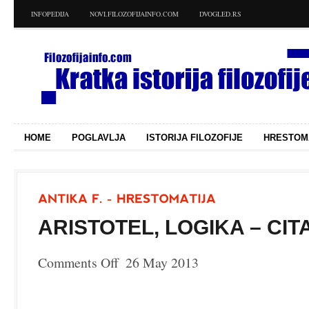
INFOPEDIJA
NOVI.FILOZOFIJAINFO.COM
DVOGLED.RS
HOME
POGLAVLJA
ISTORIJA FILOZOFIJE
HRESTOM
ARISTOTEL, LOGIKA – CITA
Comments Off
26 May 2013
on
Aristotel,
Logika