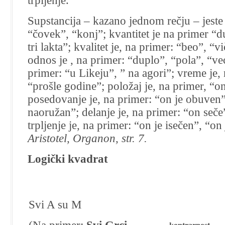
trpljenje.
Supstancija – kazano jednom rečju – jeste
“čovek”, “konj”; kvantitet je na primer “d
tri lakta”; kvalitet je, na primer: “beo”, “v
odnos je , na primer: “duplo”, “pola”, “već
primer: “u Likeju”, ” na agori”; vreme je, 
“prošle godine”; položaj je, na primer, “on
posedovanje je, na primer: “on je obuven”
naoružan”; delanje je, na primer: “on seče”
trpljenje je, na primer: “on je isečen”, “on
Aristotel, Organon, str. 7.
Logički kvadrat
Svi A su M