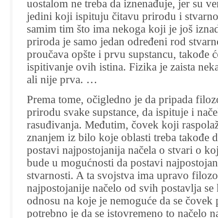
uostalom ne treba da iznenađuje, jer su ve
jedini koji ispituju čitavu prirodu i stvarn
samim tim što ima nekoga koji je još iznad
priroda je samo jedan određeni rod stvarn
proučava opšte i prvu supstancu, takođe će
ispitivanje ovih istina. Fizika je zaista neka
ali nije prva. …
Prema tome, očigledno je da pripada filoz
prirodu svake supstance, da ispituje i nače
rasuđivanja. Međutim, čovek koji raspola
znanjem iz bilo koje oblasti treba takođe 
postavi najpostojanija načela o stvari o koj
bude u mogućnosti da postavi najpostojani
stvarnosti. A ta svojstva ima upravo filozo
najpostojanije načelo od svih postavlja se
odnosu na koje je nemoguće da se čovek p
potrebno je da se istovremeno to načelo n