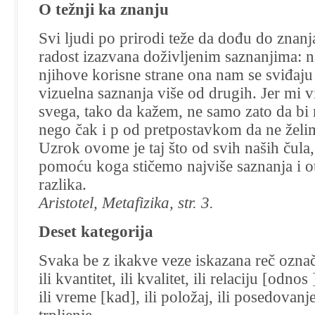
–
O težnji ka znanju
citati
Svi ljudi po prirodi teže da dođu do znanja
radost izazvana doživljenim saznanjima: n
njihove korisne strane ona nam se sviđaju 
vizuelna saznanja više od drugih. Jer mi 
svega, tako da kažem, ne samo zato da bi
nego čak i p od pretpostavkom da ne želi
Uzrok ovome je taj što od svih naših čula,
pomoću koga stičemo najviše saznanja i 
razlika.
Aristotel, Metafizika, str. 3.
Deset kategorija
Svaka be z ikakve veze iskazana reč označa
ili kvantitet, ili kvalitet, ili relaciju [odnos
ili vreme [kad], ili položaj, ili posedovanje,