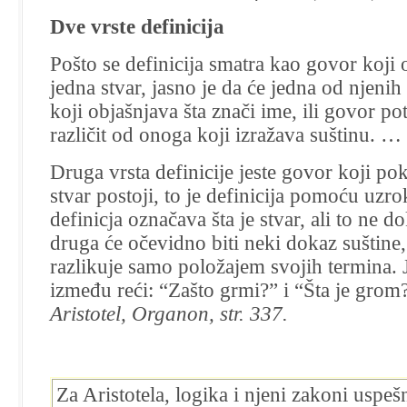
Dve vrste definicija
Pošto se definicija smatra kao govor koji o
jedna stvar, jasno je da će jedna od njenih
koji objašnjava šta znači ime, ili govor p
različit od onoga koji izražava suštinu. …
Druga vrsta definicije jeste govor koji po
stvar postoji, to je definicija pomoću uzr
definicja označava šta je stvar, ali to ne 
druga će očevidno biti neki dokaz suštine,
razlikuje samo položajem svojih termina. J
između reći: “Zašto grmi?” i “Šta je grom
Aristotel, Organon, str. 337.
Za Aristotela, logika i njeni zakoni uspeš