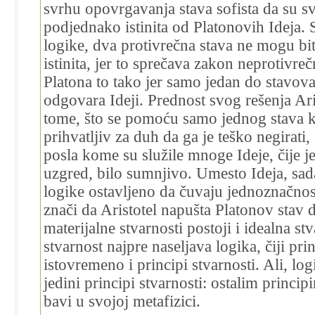
svrhu opovrgavanja stava sofista da su sv
podjednako istinita od Platonovih Ideja. 
logike, dva protivrečna stava ne mogu bi
istinita, jer to sprečava zakon neprotivre
Platona to tako jer samo jedan do stavov
odgovara Ideji. Prednost svog rešenja Ari
tome, što se pomoću samo jednog stava ko
prihvatljiv za duh da ga je teško negirati
posla kome su služile mnoge Ideje, čije je
uzgred, bilo sumnjivo.
Umesto Ideja, sad
logike ostavljeno da čuvaju jednoznačnos
znači da Aristotel napušta Platonov stav 
materijalne stvarnosti postoji i idealna stv
stvarnost najpre naseljava logika, čiji pri
istovremeno i principi stvarnosti. Ali, log
jedini principi stvarnosti: ostalim princip
bavi u svojoj metafizici.