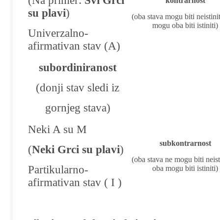
(Na primer:
Svi Grci
kontrarnost
su plavi
)
(oba stava mogu biti neistinit
mogu oba biti istiniti)
Univerzalno-
afirmativan stav (A)
subordiniranost
(donji stav sledi iz
gornjeg stava)
Neki A su M
subkontrarnost
(
Neki Grci su plavi
)
(oba stava ne mogu biti neisti
Partikularno-
oba mogu biti istiniti)
afirmativan stav ( I )