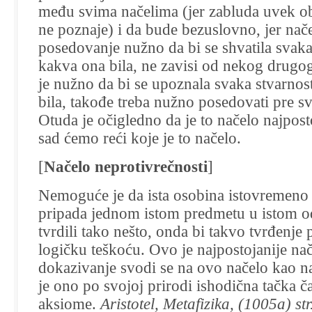
među svima načelima (jer zabluda uvek o
ne poznaje) i da bude bezuslovno, jer načel
posedovanje nužno da bi se shvatila svak
kakva ona bila, ne zavisi od nekog drugog
je nužno da bi se upoznala svaka stvarno
bila, takođe treba nužno posedovati pre s
Otuda je očigledno da je to načelo najpost
sad ćemo reći koje je to načelo.
[
Načelo neprotivrečnosti
]
Nemoguće je da ista osobina istovremeno 
pripada jednom istom predmetu u istom 
tvrdili tako nešto, onda bi takvo tvrđenje 
logičku teškoću. Ovo je najpostojanije n
dokazivanje svodi se na ovo načelo kao na 
je ono po svojoj prirodi ishodična tačka ča
aksiome.
Aristotel, Metafizika, (1005a) str