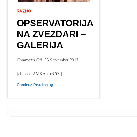
OPSERVATORIJA
NA ZVEZDARI –
GALERIJA
on
Comments Off
23 September 2013
Opservatorija
na
[cincopa AMKAbTr37t5I]
Zvezdari
–
Continue Reading
Galerija