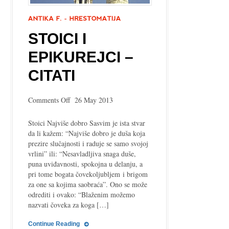
STOICI I
EPIKUREJCI –
CITATI
on
Comments Off
26 May 2013
Stoici
i
Stoici Najviše dobro Sasvim je ista stvar
epikurejci
da li kažem: “Najviše dobro je duša koja
–
prezire slučajnosti i raduje se samo svojoj
citati
vrlini” ili: “Nesavladljiva snaga duše,
puna uviđavnosti, spokojna u delanju, a
pri tome bogata čovekoljubljem i brigom
za one sa kojima saobraća”. Ono se može
odrediti i ovako: “Blaženim možemo
nazvati čoveka za koga […]
Continue Reading