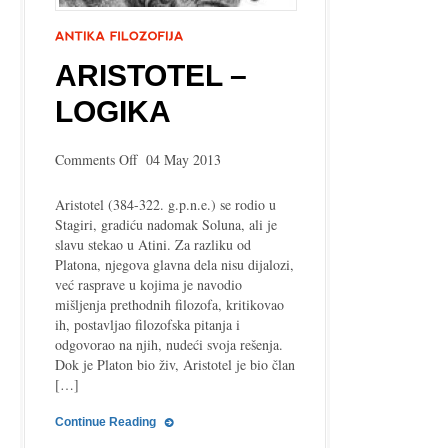
ARISTOTEL –
LOGIKA
on
Comments Off
04 May 2013
Aristotel
–
Aristotel (384-322. g.p.n.e.) se rodio u
Logika
Stagiri, gradiću nadomak Soluna, ali je
slavu stekao u Atini. Za razliku od
Platona, njegova glavna dela nisu dijalozi,
već rasprave u kojima je navodio
mišljenja prethodnih filozofa, kritikovao
ih, postavljao filozofska pitanja i
odgovorao na njih, nudeći svoja rešenja.
Dok je Platon bio živ, Aristotel je bio član
[…]
Continue Reading