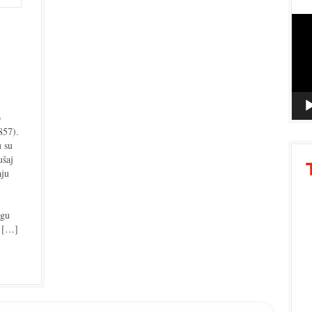
Vide
Playe
o
857).
u su
ušaj
aju
ogu
e […]