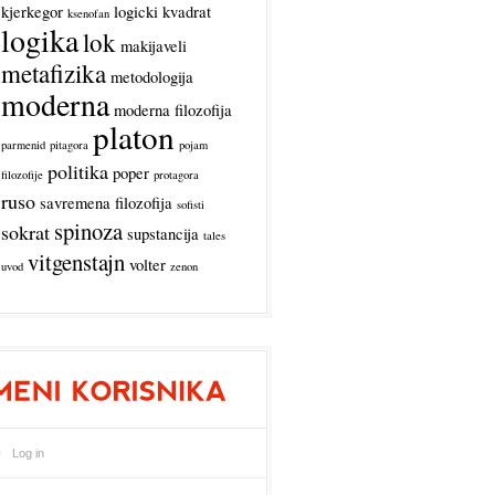
kjerkegor
logicki kvadrat
ksenofan
logika
lok
makijaveli
metafizika
metodologija
moderna
moderna filozofija
platon
parmenid
pitagora
pojam
politika
poper
filozofije
protagora
ruso
savremena filozofija
sofisti
spinoza
sokrat
supstancija
tales
vitgenstajn
volter
uvod
zenon
Log in