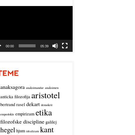
o
r
00:00
05:39
anaksagora
anaksimandar
anaksimen
aristotel
anticka filozofija
dekart
bertrand rasel
demokrit
etika
empirizam
empedokle
filozofske discipline
galilej
kant
hegel
hjum
idealizam