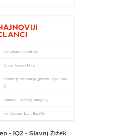
Kartezijanska revolucija
Utopija Tomasa Mora
Konotacija i denotacija (gradivo Logika, deo
1)
Sirakuza – Jedno je Mnogo (1)
Karl Jaspers: Izvori filozofije
eo - IQ2 - Slavoj Žižek