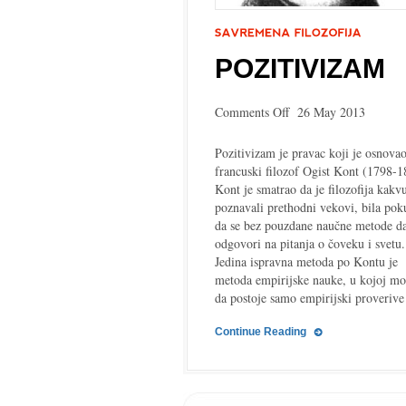
POZITIVIZAM
on
Comments Off
26 May 2013
Pozitivizam
Pozitivizam je pravac koji je osnova
francuski filozof Ogist Kont (1798-1
Kont je smatrao da je filozofija kakv
poznavali prethodni vekovi, bila pok
da se bez pouzdane naučne metode d
odgovori na pitanja o čoveku i svetu.
Jedina ispravna metoda po Kontu je
metoda empirijske nauke, u kojoj m
da postoje samo empirijski proveriv
Continue Reading