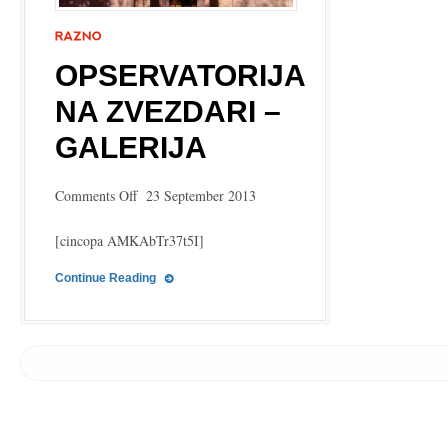
OPSERVATORIJA
NA ZVEZDARI –
GALERIJA
on
Comments Off
23 September 2013
Opservatorija
na
[cincopa AMKAbTr37t5I]
Zvezdari
–
Continue Reading
Galerija