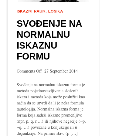
SVOĐENJE NA
NORMALNU
ISKAZNU
FORMU
on
Comments Off
27 September 2014
Svođenje
na
Svođenje na normalnu iskaznu formu je
normalnu
metoda pojednostavljivanja složenih
iskaznu
iskaza i metoda koja može poslužiti kao
formu
način da se utvrdi da li je neka formula
tautologija. Normalna iskazna forma je
forma koja sadrži iskazne promenljive
(npr, p, q, r,…) ili njihove negacije (¬p,
¬q, …) povezane u konjukcije ili u
disjunkcije. Na primer stav: (p […]