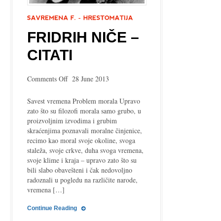
FRIDRIH NIČE –
CITATI
on
Comments Off
28 June 2013
Fridrih
Niče
Savest vremena Problem morala Upravo
–
zato što su filozofi morala samo grubo, u
citati
proizvoljnim izvodima i grubim
skraćenjima poznavali moralne činjenice,
recimo kao moral svoje okoline, svoga
staleža, svoje crkve, duha svoga vremena,
svoje klime i kraja – upravo zato što su
bili slabo obavešteni i čak nedovoljno
radoznali u pogledu na različite narode,
vremena […]
Continue Reading