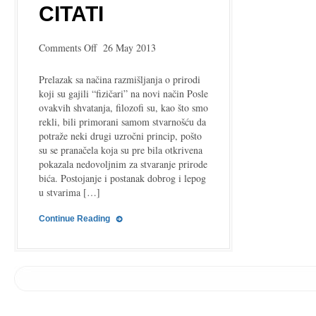
CITATI
on
Comments Off
26 May 2013
Aristotel,
Metafizika
Prelazak sa načina razmišljanja o prirodi
–
koji su gajili “fizičari” na novi način Posle
citati
ovakvih shvatanja, filozofi su, kao što smo
rekli, bili primorani samom stvarnošću da
potraže neki drugi uzročni princip, pošto
su se pranačela koja su pre bila otkrivena
pokazala nedovoljnim za stvaranje prirode
bića. Postojanje i postanak dobrog i lepog
u stvarima […]
Continue Reading